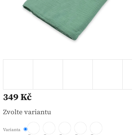
349 Kč
Měrná
Zvolte variantu
cena:
Varianta