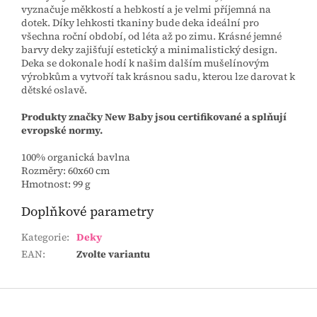
vyznačuje měkkostí a hebkostí a je velmi příjemná na
dotek. Díky lehkosti tkaniny bude deka ideální pro
všechna roční období, od léta až po zimu. Krásné jemné
barvy deky zajišťují estetický a minimalistický design.
Deka se dokonale hodí k našim dalším mušelínovým
výrobkům a vytvoří tak krásnou sadu, kterou lze darovat k
dětské oslavě.
Produkty značky New Baby jsou certifikované a splňují
evropské normy.
100% organická bavlna
Rozměry: 60x60 cm
Hmotnost: 99 g
Doplňkové parametry
Kategorie
:
Deky
EAN
:
Zvolte variantu
Z
á