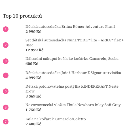
p
a
t
Top 10 produktů
í
Dětská autosedačka Britax Römer Adventure Plus 2
2 990 Kč
Set dětská autosedačka Nuna TODL™ lite + ARRA™ flex +
Base
12 999 Kč
Náhradní nákupní košík ke kočárku Camarelo, Seeba
600 Kč
Dětská autosedačka Joie i-Harbour E Signature+vložka
4 999 Kč
Dětská polohovatelná postýlka KINDERKRAFT Neste
grow
3 569 Kč
Novorozenecká vložka Thule Newborn Inlay Soft Grey
1 750 Kč
Kola na kočárek Camarelo/Coletto
2 400 Kč