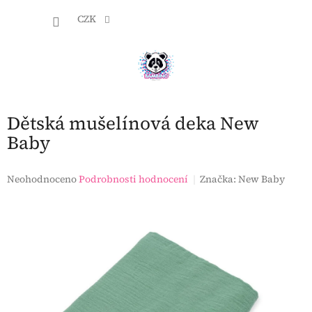
Přejít
NÁKU
na
CZK
obsah
KOŠÍK
Dětská mušelínová deka New
Baby
Průměrné
Neohodnoceno
Podrobnosti hodnocení
Značka:
New Baby
hodnocení
produktu
je
0,0
z
5
hvězdiček.