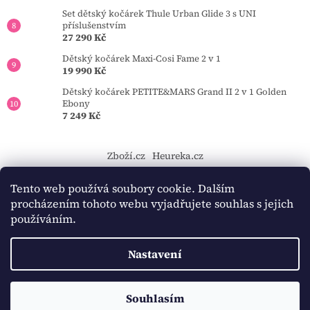
Set dětský kočárek Thule Urban Glide 3 s UNI
příslušenstvím
27 290 Kč
Dětský kočárek Maxi-Cosi Fame 2 v 1
19 990 Kč
Dětský kočárek PETITE&MARS Grand II 2 v 1 Golden
Ebony
7 249 Kč
Zboží.cz
Heureka.cz
https://tourmkr.com/F1eycVcPEw
Tento web používá soubory cookie. Dalším
procházením tohoto webu vyjadřujete souhlas s jejich
používáním.
Vytvořil Shoptet
Nastavení
Copyright 2026
BAMBINO-KOCARKY.cz
. Všechna práva
Souhlasím
vyhrazena.