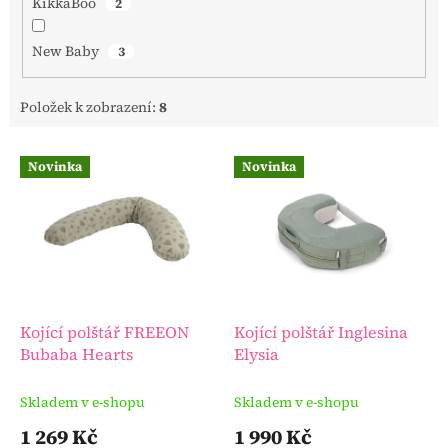
KikkaBoo
2
New Baby
3
Položek k zobrazení:
8
V
Novinka
Novinka
ý
p
i
s
p
r
o
d
Kojící polštář FREEON
Kojící polštář Inglesina
u
Bubaba Hearts
Elysia
k
t
Skladem v e-shopu
Skladem v e-shopu
ů
1 269 Kč
1 990 Kč