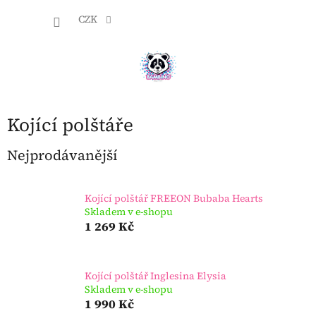
Přejít
NÁKU
na
CZK
obsah
KOŠÍK
Kojící polštáře
Nejprodávanější
Kojící polštář FREEON Bubaba Hearts
Skladem v e-shopu
1 269 Kč
Kojící polštář Inglesina Elysia
Skladem v e-shopu
1 990 Kč