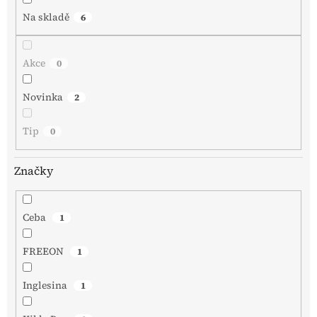
Na skladě
6
Akce
0
Novinka
2
Tip
0
Značky
Ceba
1
FREEON
1
Inglesina
1