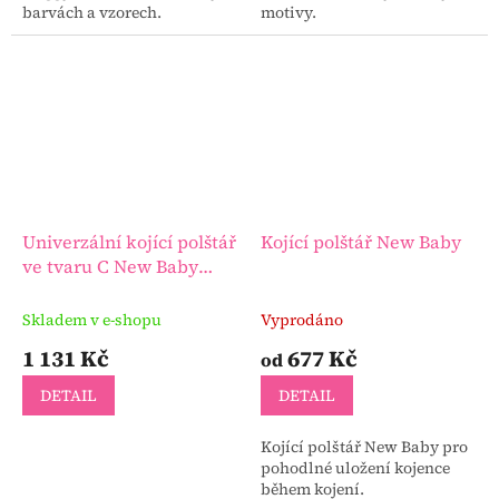
barvách a vzorech.
motivy.
Univerzální kojící polštář
Kojící polštář New Baby
ve tvaru C New Baby
Ovečky béžový
Skladem v e-shopu
Vyprodáno
1 131 Kč
677 Kč
od
DETAIL
DETAIL
Kojící polštář New Baby pro
pohodlné uložení kojence
během kojení.