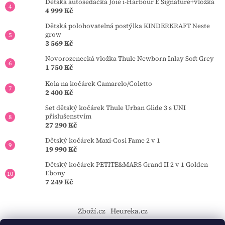
Dětská autosedačka Joie i-Harbour E Signature+vložka
4 999 Kč
Dětská polohovatelná postýlka KINDERKRAFT Neste
grow
3 569 Kč
Novorozenecká vložka Thule Newborn Inlay Soft Grey
1 750 Kč
Kola na kočárek Camarelo/Coletto
2 400 Kč
Set dětský kočárek Thule Urban Glide 3 s UNI
příslušenstvím
27 290 Kč
Dětský kočárek Maxi-Cosi Fame 2 v 1
19 990 Kč
Dětský kočárek PETITE&MARS Grand II 2 v 1 Golden
Ebony
7 249 Kč
Zboží.cz
Heureka.cz