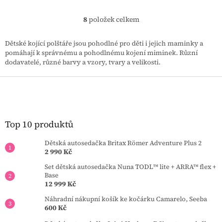
8
položek celkem
O
v
l
Dětské kojící polštáře jsou pohodlné pro děti i jejich maminky a
á
pomáhají k správnému a pohodlnému kojení miminek. Různí
d
dodavatelé, různé barvy a vzory, tvary a velikosti.
a
c
Z
í
á
p
p
r
a
v
t
Top 10 produktů
k
í
y
Dětská autosedačka Britax Römer Adventure Plus 2
v
2 990 Kč
ý
p
Set dětská autosedačka Nuna TODL™ lite + ARRA™ flex +
i
Base
s
12 999 Kč
u
Náhradní nákupní košík ke kočárku Camarelo, Seeba
600 Kč