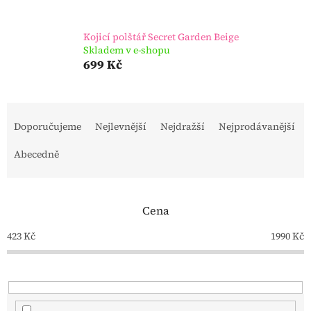
Kojicí polštář Secret Garden Beige
Skladem v e-shopu
699 Kč
Ř
a
Doporučujeme
Nejlevnější
Nejdražší
Nejprodávanější
z
e
Abecedně
n
í
p
Cena
r
o
423
Kč
1990
Kč
d
u
k
t
ů