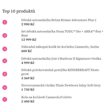
p
í
a
p
t
Top 10 produktů
r
í
v
Dětská autosedačka Britax Römer Adventure Plus 2
k
2 990 Kč
y
v
Set dětská autosedačka Nuna TODL™ lite + ARRA™ flex +
ý
Base
p
12 999 Kč
i
Náhradní nákupní košík ke kočárku Camarelo, Seeba
s
600 Kč
u
Dětská autosedačka Joie i-Harbour E Signature+vložka
4 999 Kč
Dětská polohovatelná postýlka KINDERKRAFT Neste
grow
3 569 Kč
Novorozenecká vložka Thule Newborn Inlay Soft Grey
1 750 Kč
Kola na kočárek Camarelo/Coletto
2 400 Kč