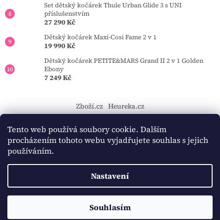
Set dětský kočárek Thule Urban Glide 3 s UNI
příslušenstvím
27 290 Kč
Dětský kočárek Maxi-Cosi Fame 2 v 1
19 990 Kč
Dětský kočárek PETITE&MARS Grand II 2 v 1 Golden
Ebony
7 249 Kč
Zboží.cz
Heureka.cz
https://tourmkr.com/F1eycVcPEw
Tento web používá soubory cookie. Dalším
procházením tohoto webu vyjadřujete souhlas s jejich
používáním.
Vytvořil Shoptet
Nastavení
Copyright 2026
BAMBINO-KOCARKY.cz
. Všechna práva
Souhlasím
vyhrazena.