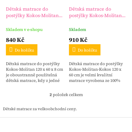
o
d
Dětská matrace do
Dětská matrace do
u
postýlky Kokos-Molitan
postýlky Kokos-Molitan-
k
120 x 60 x 8 cm
Kokos 120 x 60 cm
t
Skladem v e-shopu
Skladem
ů
840 Kč
910 Kč
Do košíku
Do košíku
Dětská matrace do postýlky
Dětská matrace do postýlky
Kokos-Molitan 120 x 60 x 8 cm
Kokos-Molitan-Kokos 120 x
je oboustranně použitelná
60 cm je velmi kvalitní
dětská matrace, kdy z jedné
matrace vyrobena ze 100%
strany je kokos a z druhé
stlačených kokosových
strany je molitan.
vláken s
2
položek celkem
O
kombinací polyuretanové
v
pěny
l
Dětské matrace za velkoobchodní ceny.
á
d
Z
a
á
c