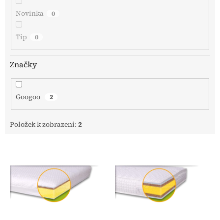
Novinka
0
Tip
0
Značky
Googoo
2
Položek k zobrazení:
2
V
ý
p
i
s
p
r