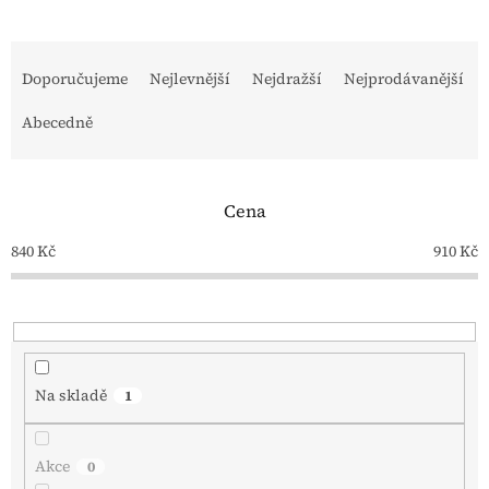
Ř
a
Doporučujeme
Nejlevnější
Nejdražší
Nejprodávanější
z
e
Abecedně
n
í
p
Cena
r
o
840
Kč
910
Kč
d
u
k
t
ů
Na skladě
1
Akce
0