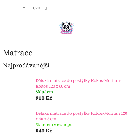
Přejít
NÁKU
na
CZK
obsah
KOŠÍK
Matrace
Nejprodávanější
Dětská matrace do postýlky Kokos-Molitan-
Kokos 120 x 60 cm
Skladem
910 Kč
Dětská matrace do postýlky Kokos-Molitan 120
x 60 x 8 cm
Skladem v e-shopu
840 Kč