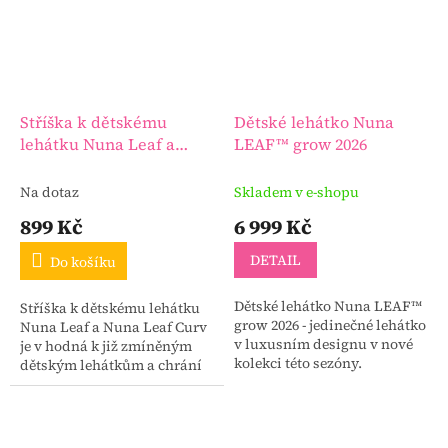
Stříška k dětskému
Dětské lehátko Nuna
lehátku Nuna Leaf a
LEAF™ grow 2026
Nuna Leaf Curv
Na dotaz
Skladem v e-shopu
899 Kč
6 999 Kč
DETAIL
Do košíku
Dětské lehátko Nuna LEAF™
Stříška k dětskému lehátku
grow 2026 - jedinečné lehátko
Nuna Leaf a Nuna Leaf Curv
v luxusním designu v nové
je v hodná k již zmíněným
kolekci této sezóny.
dětským lehátkům a chrání
tak Vaše děti před sluncem a
díky moskytiéře, která je
součástí...