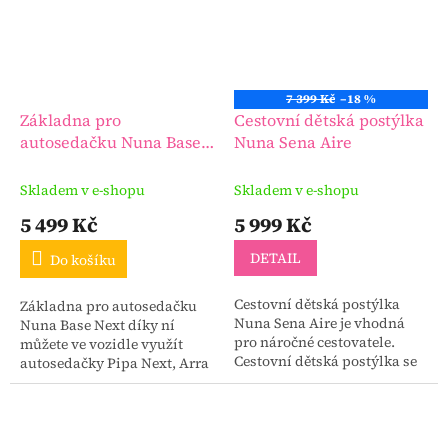
7 399 Kč
–18 %
Základna pro
Cestovní dětská postýlka
autosedačku Nuna Base
Nuna Sena Aire
Next
Skladem v e-shopu
Skladem v e-shopu
5 499 Kč
5 999 Kč
DETAIL
Do košíku
Cestovní dětská postýlka
Základna pro autosedačku
Nuna Sena Aire je vhodná
Nuna Base Next díky ní
pro náročné cestovatele.
můžete ve vozidle využít
Cestovní dětská postýlka se
autosedačky Pipa Next, Arra
velmi jednoduše skládá
Next, Todl Next a také
jednou rukou a to i s
korbičku Cari Next. U
nasazeným lůžkem. Akční...
autosedaček využijete
usnadnění...