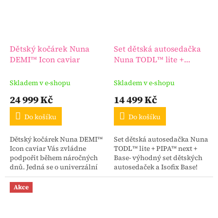
Dětský kočárek Nuna
Set dětská autosedačka
DEMI™ Icon caviar
Nuna TODL™ lite +
PIPA™ next + Base
Skladem v e-shopu
Skladem v e-shopu
24 999 Kč
14 499 Kč
Do košíku
Do košíku
Dětský kočárek Nuna DEMI™
Set dětská autosedačka Nuna
Icon caviar Vás zvládne
TODL™ lite + PIPA™ next +
podpořit během náročných
Base- výhodný set dětských
dnů. Jedná se o univerzální
autosedaček a Isofix Base!
kočárek se zcela výjimečným
košíkem, který zvládne
Akce
pobrat obří nákup a...