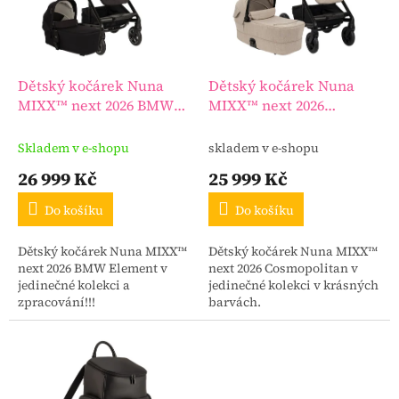
s
u
p
k
r
t
o
ů
d
Dětský kočárek Nuna
Dětský kočárek Nuna
u
MIXX™ next 2026 BMW
MIXX™ next 2026
k
Element
Cosmopolitan
t
Skladem v e-shopu
skladem v e-shopu
ů
26 999 Kč
25 999 Kč
Do košíku
Do košíku
Dětský kočárek Nuna MIXX™
Dětský kočárek Nuna MIXX™
next 2026 BMW Element v
next 2026 Cosmopolitan v
jedinečné kolekci a
jedinečné kolekci v krásných
zpracování!!!
barvách.