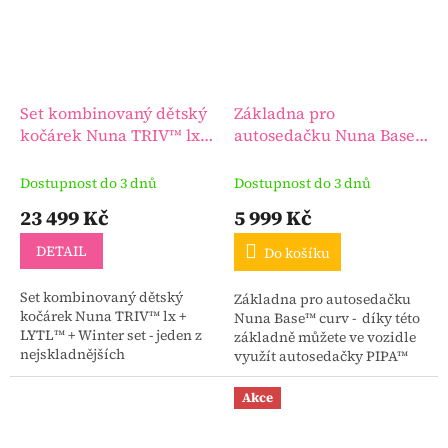
Set kombinovaný dětský
Základna pro
kočárek Nuna TRIV™ lx +
autosedačku Nuna Base™
LYTL™ + Winter set
curv
Dostupnost do 3 dnů
Dostupnost do 3 dnů
23 499 Kč
5 999 Kč
DETAIL
Do košíku
Set kombinovaný dětský
Základna pro autosedačku
kočárek Nuna TRIV™ lx +
Nuna Base™ curv - díky této
LYTL™ + Winter set - jeden z
základně můžete ve vozidle
nejskladnějších
využít autosedačky PIPA™
kombinovaných kočárků.
next, ARRA™ next / flex,
TRIV™ lx snadno složíte i s
TODL™ next a také...
Akce
nasazenou sportovní
nástavbou, a...