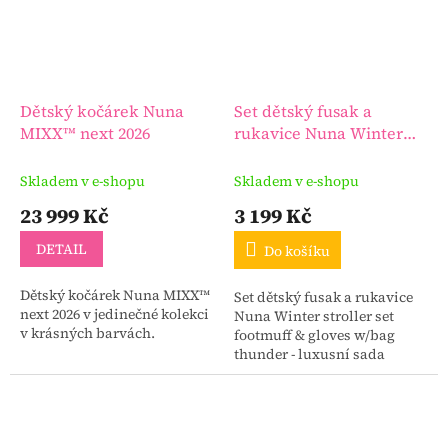
Dětský kočárek Nuna
Set dětský fusak a
MIXX™ next 2026
rukavice Nuna Winter
stroller set footmuff &
gloves w/bag thunder
Skladem v e-shopu
Skladem v e-shopu
23 999 Kč
3 199 Kč
DETAIL
Do košíku
Dětský kočárek Nuna MIXX™
Set dětský fusak a rukavice
next 2026 v jedinečné kolekci
Nuna Winter stroller set
v krásných barvách.
footmuff & gloves w/bag
thunder - luxusní sada
dětského fusaku a páru
rukavic na rukojeť kočárku
pro rodiče.