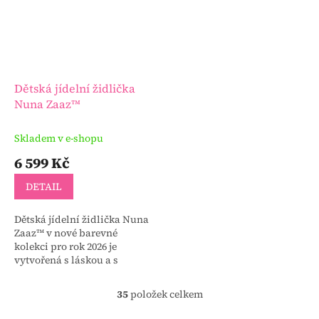
Dětská jídelní židlička
Nuna Zaaz™
Skladem v e-shopu
6 599 Kč
DETAIL
Dětská jídelní židlička Nuna
Zaaz™ v nové barevné
kolekci pro rok 2026 je
vytvořená s láskou a s
myšlenkou, využít jednu
krmící židli po celou dobu
35
položek celkem
O
růstu dětí. Velmi designová...
v