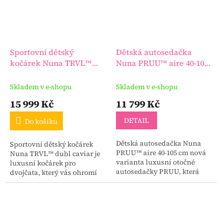
Sportovní dětský
Dětská autosedačka
kočárek Nuna TRVL™
Nuna PRUU™ aire 40-105
dubl caviar
cm
Skladem v e-shopu
Skladem v e-shopu
15 999 Kč
11 799 Kč
DETAIL
Do košíku
Dětská autosedačka Nuna
Sportovní dětský kočárek
PRUU™ aire 40-105 cm nová
Nuna TRVL™ dubl caviar je
varianta luxusní otočné
luxusní kočárek pro
autosedačky PRUU, která
dvojčata, který vás ohromí
nabízí síťované prodyšné
svou úžasně nízkou
materiály, kompaktnější
hmotností a extrémně
rozměry a stříšku pro ještě...
snadným skládáním.