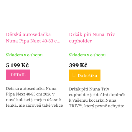
Dětská autosedačka
Držák pití Nuna Triv
Nuna Pipa Next 40-83 cm
cupholder
2026
Skladem v e-shopu
Skladem v e-shopu
5 199 Kč
399 Kč
DETAIL
Do košíku
Dětská autosedačka Nuna
Držák pití Nuna Triv
Pipa Next 40-83 cm 2026 v
cupholder je ideální doplněk
nové kolekci je nejen úžasně
k Vašemu kočárku Nuna
lehká, ale zároveň také velice
TRIV™, který pevně uchytíte
bezpečná.
na rukojeť kočárku.