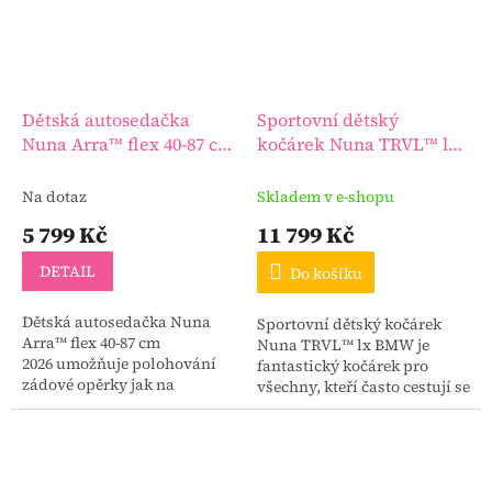
Dětská autosedačka
Sportovní dětský
Nuna Arra™ flex 40-87 cm
kočárek Nuna TRVL™ lx
2026
BMW
Na dotaz
Skladem v e-shopu
5 799 Kč
11 799 Kč
DETAIL
Do košíku
Dětská autosedačka Nuna
Sportovní dětský kočárek
Arra™ flex 40-87 cm
Nuna TRVL™ lx BMW je
2026 umožňuje polohování
fantastický kočárek pro
zádové opěrky jak na
všechny, kteří často cestují se
kočárku, tak během
svými ratolestmi.
cestování ve vozidle. Nová
kolekce barev!!!