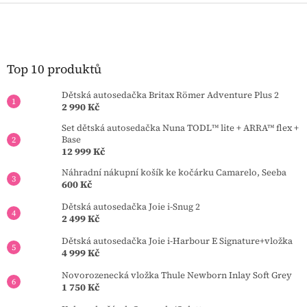
l
Z
á
á
d
p
a
a
c
t
Top 10 produktů
í
í
p
Dětská autosedačka Britax Römer Adventure Plus 2
r
2 990 Kč
v
k
Set dětská autosedačka Nuna TODL™ lite + ARRA™ flex +
y
Base
v
12 999 Kč
ý
Náhradní nákupní košík ke kočárku Camarelo, Seeba
p
600 Kč
i
s
Dětská autosedačka Joie i-Snug 2
u
2 499 Kč
Dětská autosedačka Joie i-Harbour E Signature+vložka
4 999 Kč
Novorozenecká vložka Thule Newborn Inlay Soft Grey
1 750 Kč