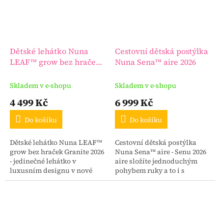
Dětské lehátko Nuna
Cestovní dětská postýlka
LEAF™ grow bez hraček
Nuna Sena™ aire 2026
Granite 2026
Skladem v e-shopu
Skladem v e-shopu
4 499 Kč
6 999 Kč
Do košíku
Do košíku
Dětské lehátko Nuna LEAF™
Cestovní dětská postýlka
grow bez hraček Granite 2026
Nuna Sena™ aire - Senu 2026
- jedinečné lehátko v
aire složíte jednoduchým
luxusním designu v nové
pohybem ruky a to i s
kolekci této sezóny. Dětské
nasazeným závěsným
lehátko bez hrazdičky s
lůžkem.
hračkami.