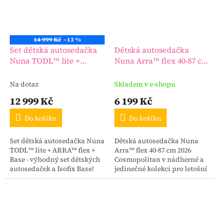
14 999 Kč
–13 %
Set dětská autosedačka
Dětská autosedačka
Nuna TODL™ lite +
Nuna Arra™ flex 40-87 cm
ARRA™ flex + Base
Cosmopolitan
Na dotaz
Skladem v e-shopu
12 999 Kč
6 199 Kč
Do košíku
Do košíku
Set dětská autosedačka Nuna
Dětská autosedačka Nuna
TODL™ lite + ARRA™ flex +
Arra™ flex 40-87 cm 2026
Base - výhodný set dětských
Cosmopolitan v nádherné a
autosedaček a Isofix Base!
jedinečné kolekci pro letošní
Akční cena platí pouze na
sezónu.
poslední vystavený kus!!