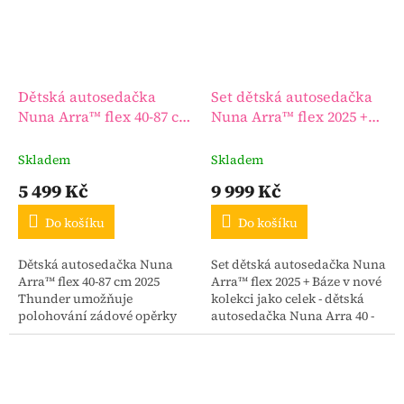
Dětská autosedačka
Set dětská autosedačka
Nuna Arra™ flex 40-87 cm
Nuna Arra™ flex 2025 +
2025 Thunder
Báze
Skladem
Skladem
5 499 Kč
9 999 Kč
Do košíku
Do košíku
Dětská autosedačka Nuna
Set dětská autosedačka Nuna
Arra™ flex 40-87 cm 2025
Arra™ flex 2025 + Báze v nové
Thunder umožňuje
kolekci jako celek - dětská
polohování zádové opěrky
autosedačka Nuna Arra 40 -
jak na kočárku, tak během
87 cm 2025 (do 13 kg) + báze!
cestování ve vozidle.
Všechny 3 pozice sklonu
můžete...