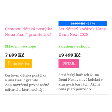
26 999 Kč
–27 %
Cestovní dětská postýlka
Set dětský kočárek Nuna
Nuna Paal™ granite 2025
Demi Next 2025
Skladem v e-shopu
Skladem v e-shopu
7 699 Kč
19 499 Kč
DETAIL
Do košíku
Set dětský kočárek Nuna
Cestovní dětská postýlka
Demi Next v nové kolekci v
Nuna Paal™ granite
krásných barvách. Akční
2025 navržená pro náročné
cena platí pouze do
uživatele, kteří nechtějí
vyprodání posledních barev
ztrácet čas složitým
této kolekce.
skládáním a obsluhou
standardní cestovní
postýlky.