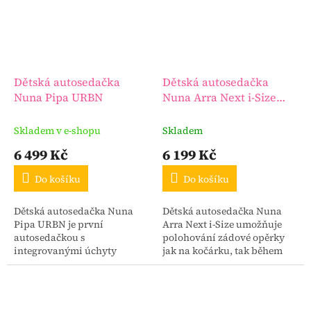
Dětská autosedačka
Dětská autosedačka
Nuna Pipa URBN
Nuna Arra Next i-Size
Cedar
Skladem v e-shopu
Skladem
6 499 Kč
6 199 Kč
Do košíku
Do košíku
Dětská autosedačka Nuna
Dětská autosedačka Nuna
Pipa URBN je první
Arra Next i-Size umožňuje
autosedačkou s
polohování zádové opěrky
integrovanými úchyty
jak na kočárku, tak během
ISOFIX. I přes to patří mezi
cestování ve vozidle.
nejlehčí autosedačky na trhu
Takových autosedaček je na
s pouhými 3,3 kg. PIPA™
trhu jen několik....
urbn vám...