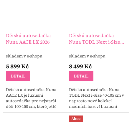
Dětská autosedačka
Dětská autosedačka
Nuna AACE LX 2026
Nuna TODL Next i-Size
40-105 cm
skladem v e-shopu
skladem v e-shopu
5 899 Kč
8 499 Kč
DETAIL
DETAIL
Dětská autosedačka Nuna
Dětská autosedačka Nuna
AACE LX je luxusní
TODL Next i-Size 40-105 cm v
autosedačka pro nejstarší
naprosto nové kolekci
děti 100-150 cm, které ještě
módních barev! Luxusní
musí cestovat v autosedačce.
autosedačka kompatibilní se
Nabízí nekompromisní
základnami Nuna Base™
Akce
úroveň bezpečí za použití...
Next nebo Nuna BASE™ ctí...