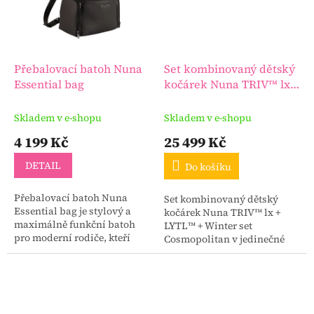
Přebalovací batoh Nuna
Set kombinovaný dětský
Essential bag
kočárek Nuna TRIV™ lx +
LYTL™ + Winter set
Cosmopolitan
Skladem v e-shopu
Skladem v e-shopu
4 199 Kč
25 499 Kč
DETAIL
Do košíku
Přebalovací batoh Nuna
Set kombinovaný dětský
Essential bag je stylový a
kočárek Nuna TRIV™ lx +
maximálně funkční batoh
LYTL™ + Winter set
pro moderní rodiče, kteří
Cosmopolitan v jedinečné
chtějí mít všechno po ruce
nabídce a v krásné barevné
bez kompromisů.
variantě!