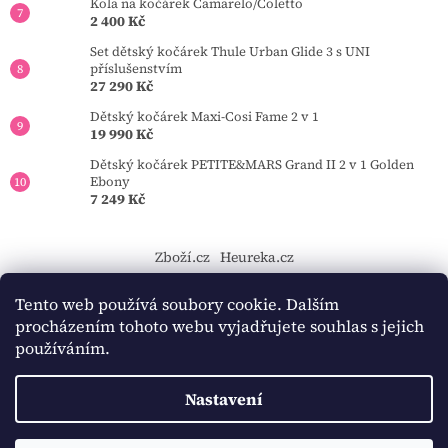
Kola na kočárek Camarelo/Coletto
2 400 Kč
Set dětský kočárek Thule Urban Glide 3 s UNI
příslušenstvím
27 290 Kč
Dětský kočárek Maxi-Cosi Fame 2 v 1
19 990 Kč
Dětský kočárek PETITE&MARS Grand II 2 v 1 Golden
Ebony
7 249 Kč
Zboží.cz
Heureka.cz
https://tourmkr.com/F1eycVcPEw
Tento web používá soubory cookie. Dalším
procházením tohoto webu vyjadřujete souhlas s jejich
používáním.
Vytvořil Shoptet
Nastavení
Copyright 2026
BAMBINO-KOCARKY.cz
. Všechna práva