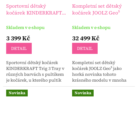
Sportovní dětský
Kompletní set dětský
kočárek KINDERKRAFT
kočárek JOOLZ Geo⁵
Trig 3 Tray
Skladem v e-shopu
Skladem v e-shopu
3 399 Kč
32 499 Kč
DETAIL
DETAIL
Sportovní dětský kočárek
Kompletní set dětský
KINDERKRAFT Trig 3 Tray v
kočárek JOOLZ Geo⁵ jako
různých barvách s pultíkem
horká novinka tohoto
je kočárek, u kterého pultík
krásného modelu v mnoha
není jen doplněk, ale jeden z
nových barvách.
nejdůležitějších prvků
Novinka
Novinka
každodenního...