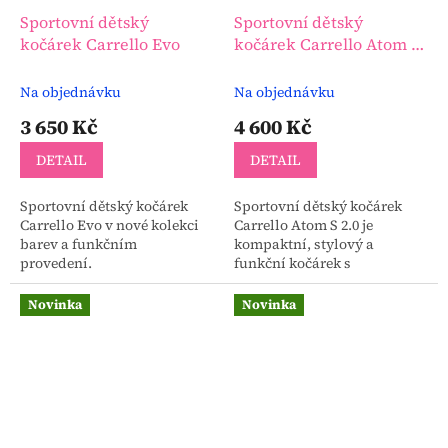
Sportovní dětský
Sportovní dětský
kočárek Carrello Evo
kočárek Carrello Atom S
2.0
Na objednávku
Na objednávku
3 650 Kč
4 600 Kč
DETAIL
DETAIL
Sportovní dětský kočárek
Sportovní dětský kočárek
Carrello Evo v nové kolekci
Carrello Atom S 2.0 je
barev a funkčním
kompaktní, stylový a
provedení.
funkční kočárek s
automatickým skládáním.
Součástí je přepravní batoh
Novinka
Novinka
(velikost pro příruční
zavazadlo)....