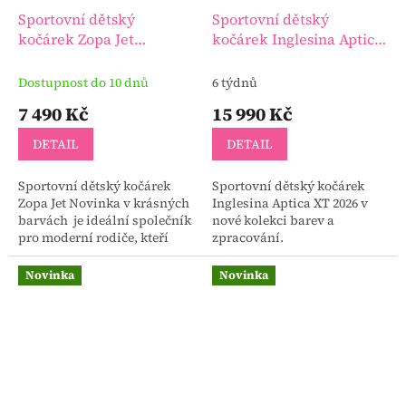
Sportovní dětský
Sportovní dětský
kočárek Zopa Jet
kočárek Inglesina Aptica
Novinka
XT 2026
Dostupnost do 10 dnů
6 týdnů
7 490 Kč
15 990 Kč
DETAIL
DETAIL
Sportovní dětský kočárek
Sportovní dětský kočárek
Zopa Jet Novinka v krásných
Inglesina Aptica XT 2026 v
barvách je ideální společník
nové kolekci barev a
pro moderní rodiče, kteří
zpracování.
chtějí cestovat bez
kompromisů.
Novinka
Novinka