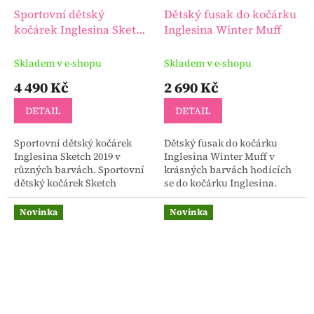
Sportovní dětský
Dětský fusak do kočárku
kočárek Inglesina Sketch
Inglesina Winter Muff
2019
Skladem v e-shopu
Skladem v e-shopu
4 490 Kč
2 690 Kč
DETAIL
DETAIL
Sportovní dětský kočárek
Dětský fusak do kočárku
Inglesina Sketch 2019 v
Inglesina Winter Muff v
různých barvách. Sportovní
krásných barvách hodících
dětský kočárek Sketch
se do kočárku Inglesina.
sestává z: kočárku, košíku,
Originální zimní fusak od
madla před dítětem
Inglesiny s měkoučkým
Novinka
Novinka
plyšem s impregnací proti...