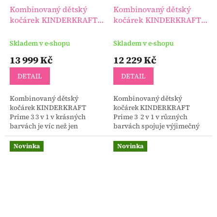
Kombinovaný dětský
Kombinovaný dětský
kočárek KINDERKRAFT
kočárek KINDERKRAFT
Prime 3 3 v 1
Prime 3 2 v 1
Skladem v e-shopu
Skladem v e-shopu
13 999 Kč
12 229 Kč
DETAIL
DETAIL
Kombinovaný dětský
Kombinovaný dětský
kočárek KINDERKRAFT
kočárek KINDERKRAFT
Prime 3 3 v 1 v krásných
Prime 3 2 v 1 v různých
barvách je víc než jen
barvách spojuje výjimečný
kočárek – je to esence stylu a
vzhled s vysokou funkčností.
funkčnosti.
Sada je připravena k použití
Novinka
Novinka
ihned po zakoupení, bez...