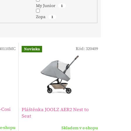
My Junior
1
Zopa
1
40110MC
Kód:
320409
Novinka
-Cosi
Pláštěnka JOOLZ AER2 Nest to
Seat
 e-shopu
Skladem v e-shopu