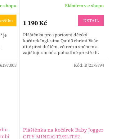
 e-shopu
Skladem v e-shopu
DETAIL
košíku
1 190 Kč
Pláštěnka pro sportovní dětský
² je
kočárek Inglesina Quid3 chrání Vaše
dítě před deštěm, větrem a sněhem a
!
zajišťuje suché a pohodlné prostředí.
6197.003
Kód:
BJ2178794
orbu
Pláštěnka na kočárek Baby Jogger
ombi
CITY MINI2/GT2/ELITE2