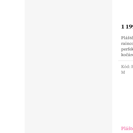
1 19
Plášt
rainc
perfe
kočár
Kód:
Novi
M
Plášt