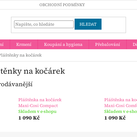
OBCHODNÍ PODMÍNKY
HLEDAT
ní
Krmení
Koupání a hygiena
Přebalování
Dě
Pláštěnky na kočárek
štěnky na kočárek
rodávanější
Pláštěnka na kočárek
Pláštěnka na ko
Maxi-Cosi Compact
Maxi-Cosi Comf
Skladem v e-shopu
Skladem v e-sh
1 090 Kč
1 090 Kč