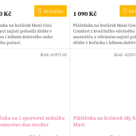
Do košíku
Do 
0 Kč
1 090 Kč
ěnka na kočárek Maxi-Cosi
Pláštěnka na kočárek Maxi-Cos
t zajistí pohodlí dítěte v
Comfort z kvalitního odolného
ku i během deštivého nebo
materiálu s větráním zajistí po
ého počasí.
dítěte v kočárku i během dešti
počasí.
Kód:
61972.03
Kód:
42557
ěnka na 1 sportovní sedačku
Pláštěnka na kočárek My J
aincover duo stroller
Mavi