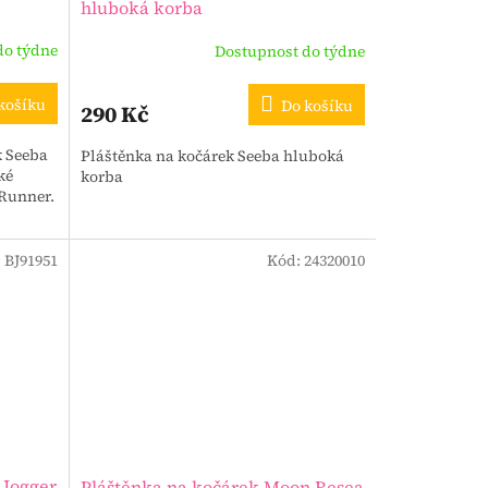
hluboká korba
do týdne
Dostupnost do týdne
košíku
Do košíku
290 Kč
k Seeba
Pláštěnka na kočárek Seeba hluboká
ké
korba
 Runner.
:
BJ91951
Kód:
24320010
 Jogger
Pláštěnka na kočárek Moon Resea