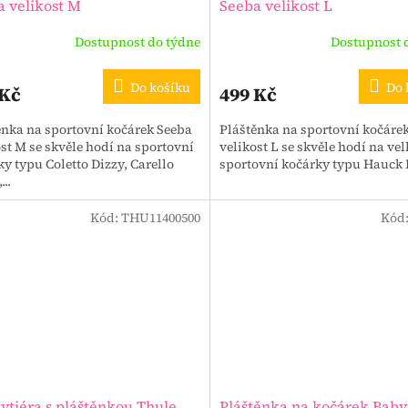
a velikost M
Seeba velikost L
Dostupnost do týdne
Dostupnost 
Do košíku
Do 
 Kč
499 Kč
ěnka na sportovní kočárek Seeba
Pláštěnka na sportovní kočáre
st M se skvěle hodí na sportovní
velikost L se skvěle hodí na vel
y typu Coletto Dizzy, Carello
sportovní kočárky typu Hauck
...
Kód:
THU11400500
Kód
ytiéra s pláštěnkou Thule
Pláštěnka na kočárek Baby