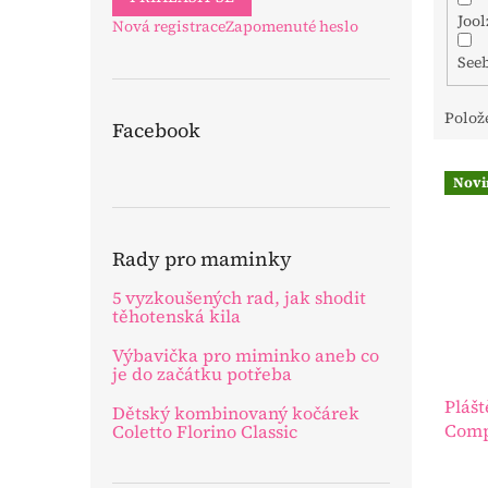
Joo
Nová registrace
Zapomenuté heslo
See
Polož
Facebook
V
Novi
ý
p
i
Rady pro maminky
s
p
5 vyzkoušených rad, jak shodit
r
těhotenská kila
o
Výbavička pro miminko aneb co
d
je do začátku potřeba
u
Pláš
k
Dětský kombinovaný kočárek
Comp
t
Coletto Florino Classic
ů