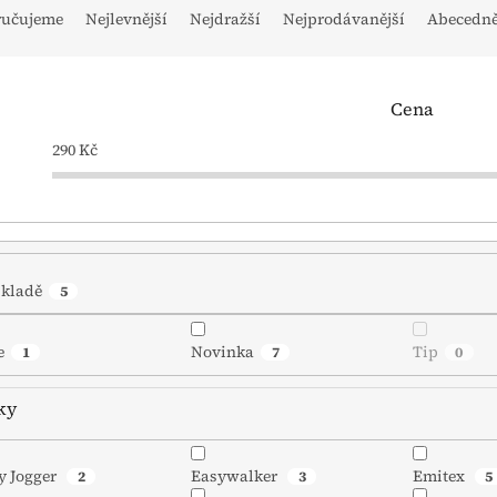
ručujeme
Nejlevnější
Nejdražší
Nejprodávanější
Abecedn
Cena
290
Kč
skladě
5
e
Novinka
Tip
1
7
0
ky
y Jogger
Easywalker
Emitex
2
3
5