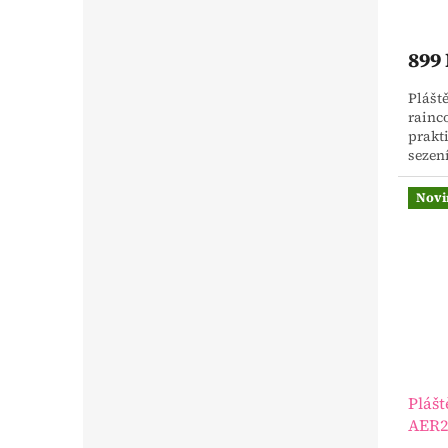
899
Plášt
rainco
prakt
sezen
Novi
Pláš
AER2