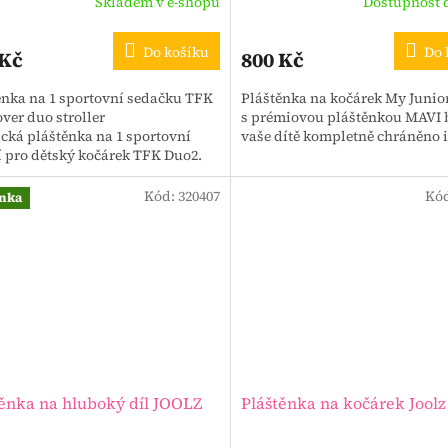
Skladem v e-shopu
Dostupnost 
Do košíku
Do 
 Kč
800 Kč
ěnka na 1 sportovní sedačku TFK
Pláštěnka na kočárek My Junior
ver duo stroller
s prémiovou pláštěnkou MAVI
ická pláštěnka na 1 sportovní
vaše dítě kompletně chráněno i 
í pro dětský kočárek TFK Duo2.
Kód:
320407
Kó
nka
těnka na hluboký díl JOOLZ
Pláštěnka na kočárek Jool