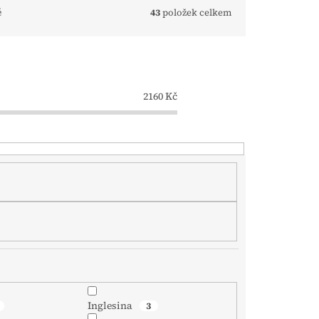
ě
43
položek celkem
2160
Kč
Inglesina
3