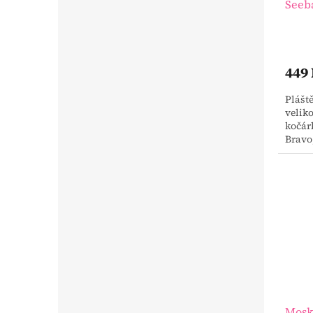
Seeb
449
Plášt
veliko
kočárk
Bravo,
Mosk