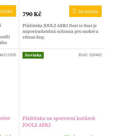
košíku
Do košíku
790 Kč
i
Pláštěnka JOOLZ AER2 Nest to Seat je
nepostradatelná ochrana pro mokré a
hodlí
větrné dny.
vého
46211920
Kód:
320402
Novinka
unior
Pláštěnka na sportovní kočárek
JOOLZ AER2