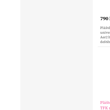
790
Plášt
unive
Aer2 
deště
Plášt
TFK r