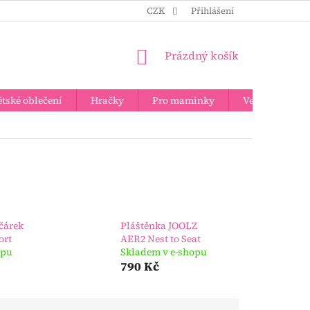
CZK
Přihlášení
NÁKUPNÍ
Prázdný košík
KOŠÍK
tské oblečení
Hračky
Pro maminky
Velkoobchod
čárek
Pláštěnka JOOLZ
ort
AER2 Nest to Seat
opu
Skladem v e-shopu
790 Kč