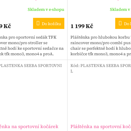
push chair
Skladem v e-shopu
Skladem v
Do košíku
Do 
9 Kč
1 199 Kč
ěnka pro sportovní sedák TFK
Pláštěnka pro hlubokou korbu
over mono/pro stroller se
raincover mono/pro combi pu
ktně hodí ke sportovní sedačce na
chair se perfektně hodí k hlub
ek tfk mono3, mono4 a proA.
korbičce tfk mono3, mono4 a p
nastavené jako hluboká korba n
PLASTENKA SEEBA SPORTOVNI
Kód:
PLASTENKA SEEBA SPO
nka
Novinka
L
ěnka na sportovní kočárek
Pláštěnka na sportovní ko