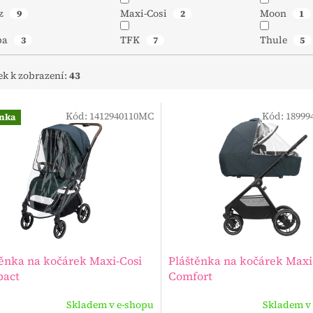
lz
Maxi-Cosi
Moon
9
2
1
ba
TFK
Thule
3
7
5
ek k zobrazení:
43
Kód:
1412940110MC
Kód:
18999
nka
těnka na kočárek Maxi-Cosi
Pláštěnka na kočárek Maxi
act
Comfort
Skladem v e-shopu
Skladem v