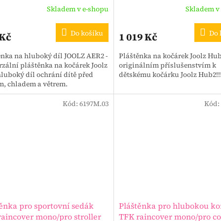
Skladem v e-shopu
Skladem v
Do košíku
Do 
 Kč
1 019 Kč
ěnka na hluboký díl JOOLZ AER2 -
Pláštěnka na kočárek Joolz Hub
rzální pláštěnka na kočárek Joolz
originálním příslušenstvím k
hluboký díl ochrání dítě před
dětskému kočárku Joolz Hub2!!
m, chladem a větrem.
Kód:
6197M.03
Kód:
ěnka pro sportovní sedák
Pláštěnka pro hlubokou k
aincover mono/pro stroller
TFK raincover mono/pro c