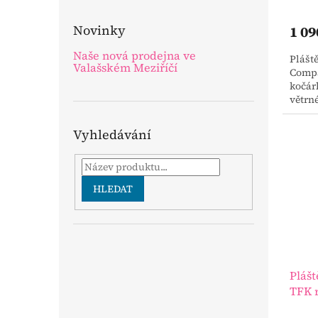
Novinky
1 09
Naše nová prodejna ve
Plášt
Valašském Meziříčí
Compac
kočár
větrn
Vyhledávání
HLEDAT
Plášt
TFK r