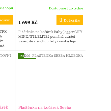
 e-shopu
Dostupnost do týdne
košíku
Do košíku
1 699 Kč
 TFK
Pláštěnka na kočárek Baby Jogger CITY
sh
MINI2/GT2/ELITE2 pomáhá udržet
oké
vaše dítě v suchu, i když venku leje.
roA
ebo...
RTOVNI
Kód:
PLASTENKA SEEBA HLUBOKA
Novinka
čárek
Pláštěnka na kočárek Seeba