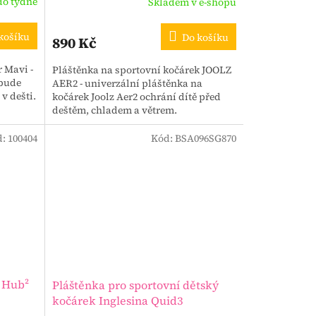
do týdne
Skladem v e-shopu
košíku
Do košíku
890 Kč
 Mavi -
Pláštěnka na sportovní kočárek JOOLZ
 bude
AER2 - univerzální pláštěnka na
v dešti.
kočárek Joolz Aer2 ochrání dítě před
deštěm, chladem a větrem.
d:
100404
Kód:
BSA096SG870
z Hub²
Pláštěnka pro sportovní dětský
kočárek Inglesina Quid3