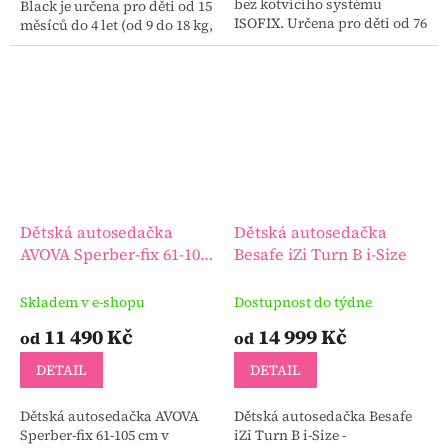
bez kotvícího systému
Black je určena pro děti od 15
ISOFIX. Určena pro děti od 76
měsíců do 4 let (od 9 do 18 kg,
do 105 cm (15 měsíců – 3 let |
od 76 do 105 cm).
20 kg).
Dětská autosedačka
Dětská autosedačka
AVOVA Sperber-fix 61-105
Besafe iZi Turn B i-Size
cm
Skladem v e-shopu
Dostupnost do týdne
11 490 Kč
14 999 Kč
od
od
DETAIL
DETAIL
Dětská autosedačka AVOVA
Dětská autosedačka Besafe
Sperber-fix 61-105 cm v
iZi Turn B i-Size -