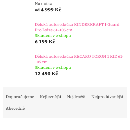
Na dotaz
4 999 Kč
od
Dětská autosedačka KINDERKRAFT I-Guard
Pro I-size 61–105 cm
Skladem v e-shopu
6 199 Kč
Dětská autosedačka RECARO TORON 1 KID 61-
105 cm
Skladem v e-shopu
12 490 Kč
Ř
a
Doporučujeme
Nejlevnější
Nejdražší
Nejprodávanější
z
e
Abecedně
n
í
p