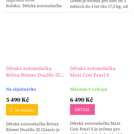
naprosto nové
Green je určena pro děti od 3
kolekci. Dětská autosedačka
měsíců do 4 let (do 17,5 kg, od
Thule Elm je otočná a
61 do 105 cm).
umožňuje cestování jak po
směru, tak proti směru jízdy.
Dětská autosedačka
Dětská autosedačka
Britax Römer Dualfix 5Z
Maxi Cosi Pearl S
Classic
Na objednávku
Skladem v e-shopu
5 490 Kč
6 490 Kč
DETAIL
Do košíku
Dětská autosedačka Maxi
Dětská autosedačka Britax
Cosi Pearl S je určena pro
Römer Dualfix 5Z Classic je