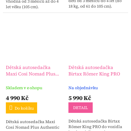
děti od 3 měsíců do 4 let (do
vhodná od 3 měsíců až do 4
18 kg, od 61 do 105 cm).
let věku (105 cm).
Dětská autosedačka
Dětská autosedačka
Maxi Cosi Nomad Plus
Birtax Römer King PRO
Authentic Black
Skladem v e-shopu
Na objednávku
4 990 Kč
5 990 Kč
DETAIL
Do košíku
Dětská autosedačka Birtax
Dětská autosedačka Maxi
Römer King PRO do vozidla
Cosi Nomad Plus Authentic