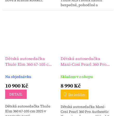
nové a krásné kolekci.
Thule ALFI Isofix nabízí
bezpečné, pohodlné a
praktické řešení pro vaše
dítě. Autosedačka Thule Elm
je navržena s ohledem na...
Dětská autosedačka
Dětská autosedačka
Thule Elm 360 67-105 cm
Maxi-Cosi Pearl 360 Pro
2025
Authentic Green
Na objednávku
Skladem v e-shopu
10 900 Kč
8 990 Kč
DETAIL
Do košíku
Dětská autosedačka Thule
Dětská autosedačka Maxi-
Elm 360 67-105 cm 2025 v
Cosi Pearl 360 Pro Authentic