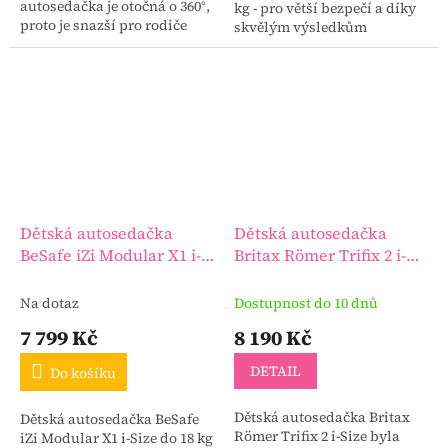
autosedačka je otočná o 360°,
kg - pro větší bezpečí a díky
proto je snazší pro rodiče
skvělým výsledkům
umístit dítě do autosedačky.
absorbování otřesů je v
Stále ale důrazně
opěrce hlavy nová výplň
doporučujeme, aby...
DYNAMIC FORCE...
Dětská autosedačka
Dětská autosedačka
BeSafe iZi Modular X1 i-
Britax Römer Trifix 2 i-
Size do 18 kg
Size
Na dotaz
Dostupnost do 10 dnů
7 799 Kč
8 190 Kč
DETAIL
Do košíku
Dětská autosedačka Britax
Dětská autosedačka BeSafe
Römer Trifix 2 i-Size byla
iZi Modular X1 i-Size do 18 kg