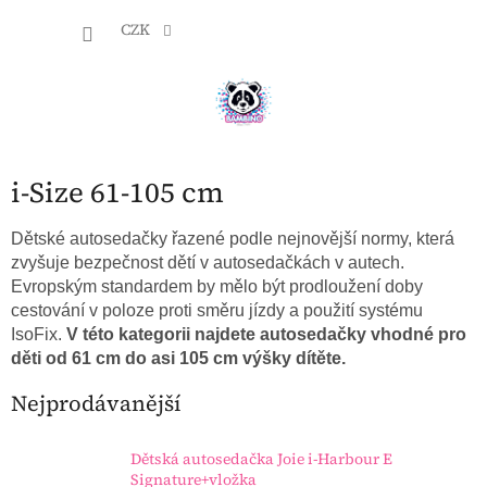
Přejít
NÁKU
na
CZK
obsah
KOŠÍK
i-Size 61-105 cm
Dětské autosedačky řazené podle nejnovější normy, která
zvyšuje bezpečnost dětí v autosedačkách v autech.
Evropským standardem by mělo být prodloužení doby
cestování v poloze proti směru jízdy a použití systému
IsoFix.
V této kategorii najdete autosedačky vhodné pro
děti od 61 cm do asi 105 cm výšky dítěte.
Nejprodávanější
Dětská autosedačka Joie i-Harbour E
Signature+vložka