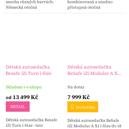
mnoha různých barvách.
kombinovaná a snadno
Německá otočná
přístupná otočná
autosedačka AVOVA
autosedačka v sobě spojuje
SPERBER-FIX 61 je skutečně
dvě sedačky najednou, pro
všestranná.
novorozence a pro batolata.
Disponuje...
Dětská autosedačka
Dětská autosedačka
Besafe iZi Turn i-Size
BeSafe iZi Modular A X1
i-Size do 18 kg
Skladem v e-shopu
Na dotaz
13 499 Kč
7 999 Kč
od
DETAIL
Do košíku
Dětská autosedačka Besafe
Dětská autosedačka BeSafe
iZi Turn i-Size - tato
iZi Modular A X1 i-Size do 18