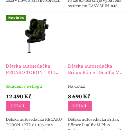
2025 v nové a krásné kolekci.
I-size 61–105 cm je vybavena
systémem EASY SPIN 360°,
který zvyšuje bezpečnost
během jízdy a zároveň
Novinka
usnadňuje připoutání dítěte.
Dětská autosedačka
Dětská autosedačka
RECARO TORON 1 KID
Britax Römer Dualfix M
61-105 cm
Plus Style
Skladem v e-shopu
Na dotaz
12 490 Kč
8 690 Kč
DETAIL
DETAIL
Dětská autosedačka RECARO
Dětská autosedačka Britax
TORON 1 KID 61-105 cm v
Römer Dualfix M Plus