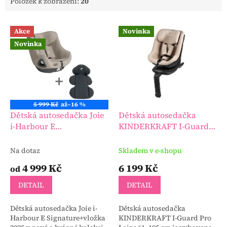
Položek k zobrazení:
20
V
Akce
Novinka
ý
Novinka
p
i
s
p
r
o
5 999 Kč
až
–16 %
d
Dětská autosedačka Joie
Dětská autosedačka
u
i-Harbour E
KINDERKRAFT I-Guard
k
Signature+vložka
Pro I-size 61–105 cm
t
Na dotaz
Skladem v e-shopu
ů
4 999 Kč
6 199 Kč
od
DETAIL
DETAIL
Dětská autosedačka Joie i-
Dětská autosedačka
Harbour E Signature+vložka
KINDERKRAFT I-Guard Pro