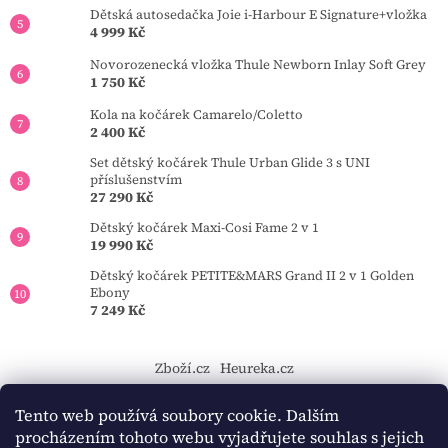
Dětská autosedačka Joie i-Harbour E Signature+vložka
4 999 Kč
Novorozenecká vložka Thule Newborn Inlay Soft Grey
1 750 Kč
Kola na kočárek Camarelo/Coletto
2 400 Kč
Set dětský kočárek Thule Urban Glide 3 s UNI
příslušenstvím
27 290 Kč
Dětský kočárek Maxi-Cosi Fame 2 v 1
19 990 Kč
Dětský kočárek PETITE&MARS Grand II 2 v 1 Golden
Ebony
7 249 Kč
Zboží.cz
Heureka.cz
https://tourmkr.com/F1eycVcPEw
Tento web používá soubory cookie. Dalším
procházením tohoto webu vyjadřujete souhlas s jejich