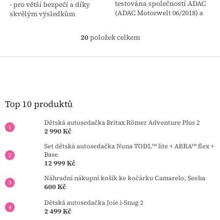
testována společností ADAC
- pro větší bezpečí a díky
(ADAC Motorwelt 06/2018) a
skvělým výsledkům
získala hodnocení „DOBRÝ“
absorbování otřesů je v
a známku 2,1. Od 15 měsíců -
opěrce hlavy nová výplň
20
položek celkem
O
4 let | 76 -...
DYNAMIC FORCE...
v
l
Z
á
á
d
p
a
a
c
t
Top 10 produktů
í
í
p
Dětská autosedačka Britax Römer Adventure Plus 2
r
2 990 Kč
v
k
Set dětská autosedačka Nuna TODL™ lite + ARRA™ flex +
y
Base
v
12 999 Kč
ý
Náhradní nákupní košík ke kočárku Camarelo, Seeba
p
600 Kč
i
s
Dětská autosedačka Joie i-Snug 2
u
2 499 Kč