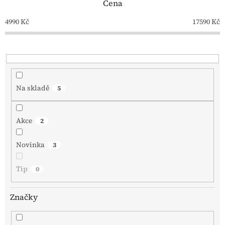
Cena
r
o
4990
Kč
17590
Kč
d
u
k
t
ů
Na skladě
5
Akce
2
Novinka
3
Tip
0
Značky