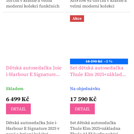
105 cm v krásné a velmi
AirFlow 61-105 cm v krásné a
moderní kolekci funkčních
velmi moderní kolekci
dětských autosedaček.
funkčních dětských
autosedaček.
Akce
18 290 Kč
–3 %
Dětská autosedačka Joie
Set dětská autosedačka
i-Harbour E Signature
Thule Elm 2025+základna
2025
Thule ALFI Isofix
Skladem
Na objednávku
6 499 Kč
17 590 Kč
DETAIL
DETAIL
Dětská autosedačka Joie i-
Set dětská autosedačka
Harbour E Signature 2025 v
Thule Elm 2025+základna