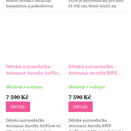
módní kolekci zaručuje
Style je autosedačka pro děti
bezpečnou a pohodovou
61-105 cm, která myslí na
jízdu pro děti od 3 měsíců do
bezpečí i na vaše pohodlí –
4 let. Funkce otáčení o 360°
protože každá cesta s dítětem
usnadňuje nastupování,...
si zaslouží...
Dětská autosedačka
Dětská autosedačka
Avionaut Aerofix AirFlow
Avionaut Aerofix RWF
61-105 cm
AirFlow 61-105 cm
Skladem v e-shopu
Skladem v e-shopu
7 590 Kč
7 590 Kč
DETAIL
DETAIL
Dětská autosedačka
Dětská autosedačka
Avionaut Aerofix AirFlow 61-
Avionaut Aerofix RWF