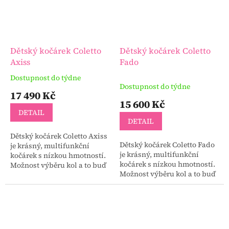
Dětský kočárek Coletto
Dětský kočárek Coletto
Axiss
Fado
Dostupnost do týdne
Průměrné
Dostupnost do týdne
hodnocení
17 490 Kč
produktu
15 600 Kč
je
DETAIL
2,6
DETAIL
z
Dětský kočárek Coletto Axiss
5
Dětský kočárek Coletto Fado
je krásný, multifunkční
hvězdiček.
je krásný, multifunkční
kočárek s nízkou hmotností.
kočárek s nízkou hmotností.
Možnost výběru kol a to buď
Možnost výběru kol a to buď
nafukovací nebo kola gelová.
nafukovací nebo kola gelová.
Možnost výběru barvy
Výběr ze tří krásných barev
konstrukce kočárku...
konstrukce...