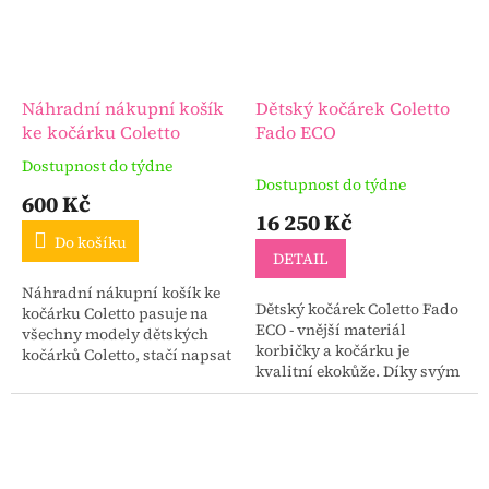
Náhradní nákupní košík
Dětský kočárek Coletto
ke kočárku Coletto
Fado ECO
Dostupnost do týdne
Průměrné
Dostupnost do týdne
hodnocení
600 Kč
produktu
16 250 Kč
je
Do košíku
3,0
DETAIL
z
Náhradní nákupní košík ke
5
Dětský kočárek Coletto Fado
kočárku Coletto pasuje na
hvězdiček.
ECO - vnější materiál
všechny modely dětských
korbičky a kočárku je
kočárků Coletto, stačí napsat
kvalitní ekokůže. Díky svým
do poznámky k nákupu, na
vlastnostem je odolná,
jaký model nákupní košík
snadno se čistí a odolává
potřebujete!
povětrnostním vlivům a...