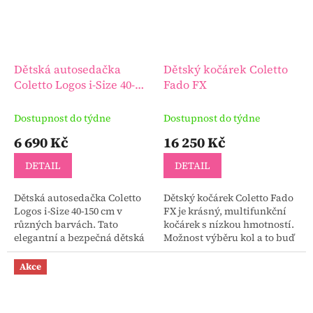
Dětská autosedačka
Dětský kočárek Coletto
Coletto Logos i-Size 40-
Fado FX
150 cm
Dostupnost do týdne
Dostupnost do týdne
6 690 Kč
16 250 Kč
DETAIL
DETAIL
Dětská autosedačka Coletto
Dětský kočárek Coletto Fado
Logos i-Size 40-150 cm v
FX je krásný, multifunkční
různých barvách. Tato
kočárek s nízkou hmotností.
elegantní a bezpečná dětská
Možnost výběru kol a to buď
autosedačka je schválena
nafukovací nebo kola gelová.
podle normy R129 / 03 pro
Dětský kočárek Fado FX je
Akce
použití pro děti vysoké...
vyroben z...