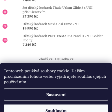
Set dětský kočárek Thule Urban Glide 3 s UNI
příslušenstvím
27 290 Kč
Dětský kočárek Maxi-Cosi Fame 2 v 1
19 990 Kč
Dětský kočárek PETITE&MARS Grand II 2 v 1 Golden
Ebony
7 249 Kč
Zboží.cz
Heureka.cz
https://tourmkr.com/F1eycVcPEw
Tento web používá soubory cookie. Dalším
procházením tohoto webu vyjadřujete souhlas s jejich
používáním.
Vytvořil Shoptet
Nastavení
Copyright 2026
BAMBINO-KOCARKY.cz
. Všechna práva
Souhlasím
vyhrazena.