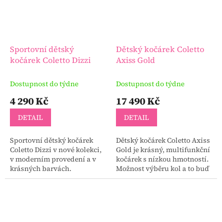
Sportovní dětský
Dětský kočárek Coletto
kočárek Coletto Dizzi
Axiss Gold
Dostupnost do týdne
Dostupnost do týdne
4 290 Kč
17 490 Kč
DETAIL
DETAIL
Sportovní dětský kočárek
Dětský kočárek Coletto Axiss
Coletto Dizzi v nové kolekci,
Gold je krásný, multifunkční
v moderním provedení a v
kočárek s nízkou hmotností.
krásných barvách.
Možnost výběru kol a to buď
nafukovací nebo kola gelová.
Krásný moderní kočárek s
elegantní...