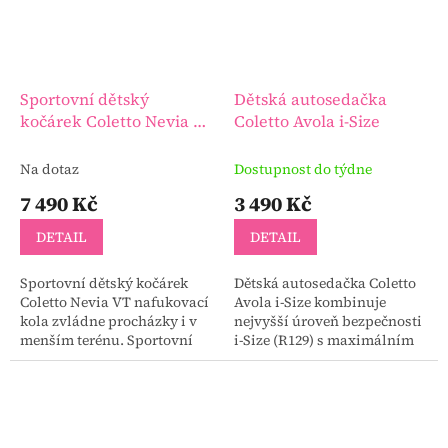
Sportovní dětský
Dětská autosedačka
kočárek Coletto Nevia VT
Coletto Avola i-Size
nafukovací kola
Na dotaz
Dostupnost do týdne
7 490 Kč
3 490 Kč
DETAIL
DETAIL
Sportovní dětský kočárek
Dětská autosedačka Coletto
Coletto Nevia VT nafukovací
Avola i-Size kombinuje
kola zvládne procházky i v
nejvyšší úroveň bezpečnosti
menším terénu. Sportovní
i-Size (R129) s maximálním
dětský kočárek je vhodný pro
komfortem sezení pro vaše
děti do 22 kg.
dítě. Různé barevné
varianty.