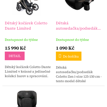
s
u
p
k
r
t
o
ů
d
Dětský kočárek Coletto
Dětská
u
Dante Limited
autosedačka/podsedák
k
Coletto Zen i-size 125-150
t
cm
Dostupnost do týdne
Dostupnost do týdne
ů
15 990 Kč
1 090 Kč
DETAIL
Do košíku
Dětský kočárek Coletto Dante
Dětská
Limited v krásné a jedinečné
autosedačka/podsedák
kolekci barev a zpracování.
Coletto Zen i-size 125-150 cm -
tento model dětské
autosedačky je navržen tak,
aby zajistil bezpečnost a
pohodlí dítěte i
rodiče. Schváleno pro...