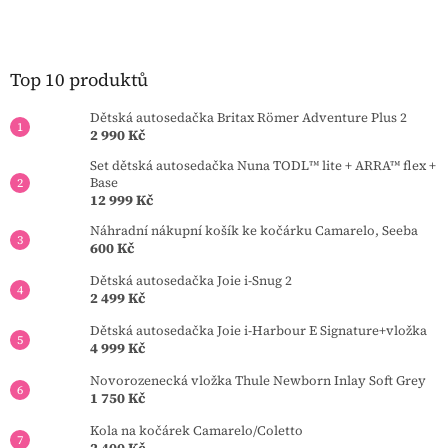
á
á
d
p
a
a
c
t
Top 10 produktů
í
í
p
Dětská autosedačka Britax Römer Adventure Plus 2
r
2 990 Kč
v
k
Set dětská autosedačka Nuna TODL™ lite + ARRA™ flex +
y
Base
v
12 999 Kč
ý
Náhradní nákupní košík ke kočárku Camarelo, Seeba
p
600 Kč
i
s
Dětská autosedačka Joie i-Snug 2
u
2 499 Kč
Dětská autosedačka Joie i-Harbour E Signature+vložka
4 999 Kč
Novorozenecká vložka Thule Newborn Inlay Soft Grey
1 750 Kč
Kola na kočárek Camarelo/Coletto
2 400 Kč