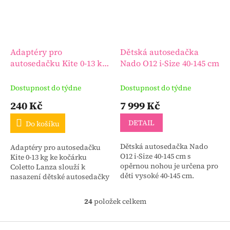
Adaptéry pro
Dětská autosedačka
autosedačku Kite 0-13 kg
Nado O12 i-Size 40-145 cm
ke kočárku Coletto
Lanza
Dostupnost do týdne
Dostupnost do týdne
240 Kč
7 999 Kč
DETAIL
Do košíku
Dětská autosedačka Nado
Adaptéry pro autosedačku
O12 i-Size 40-145 cm s
Kite 0-13 kg ke kočárku
opěrnou nohou je určena pro
Coletto Lanza slouží k
děti vysoké 40-145 cm.
nasazení dětské autosedačky
Možnost přepravy dítěte
ke sportovnímu dětskému
proti směru jízdy až do výšky
kočárku Coletto Lanza.
24
položek celkem
O
105 cm (cca 18 kg)!!!...
v
l
Z