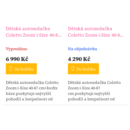
Dětská autosedačka
Dětská autosedačka
Coletto Zoom i-Size 40-87
Coletto Zoom i-Size 40-87
cm+Isofix báze
cm
Vyprodáno
Na objednávku
6 990 Kč
4 290 Kč
Do košíku
Do košíku
Dětská autosedačka Coletto
Dětská autosedačka Coletto
Zoom i-Size 40-87 cm+Isofix
Zoom i-Size 40-87
báze poskytuje nejvyšší
cm poskytuje nejvyšší
pohodlí a bezpečnost od
pohodlí a bezpečnost od
prvních dnů života dítěte.
prvních dnů života dítěte až
do cca 18-22 měsíců.