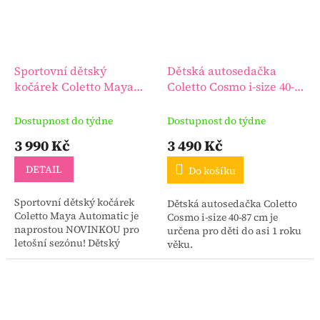
Sportovní dětský
Dětská autosedačka
kočárek Coletto Maya
Coletto Cosmo i-size 40-87
Automatic
cm
Dostupnost do týdne
Dostupnost do týdne
3 990 Kč
3 490 Kč
DETAIL
Do košíku
Sportovní dětský kočárek
Dětská autosedačka Coletto
Coletto Maya Automatic je
Cosmo i-size 40-87 cm je
naprostou NOVINKOU pro
určena pro děti do asi 1 roku
letošní sezónu! Dětský
věku.
kočárek vhodný pro děti od 6
měsíců do hmotnosti 22 kg.
Krásné barvy a designové...