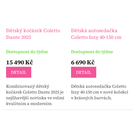
Dětský kočárek Coletto
Dětská autosedačka
Dante 2025
Coletto Izzy 40-150 cm
Dostupnost do týdne
Dostupnost do týdne
15 490 Kč
6 690 Kč
DETAIL
DETAIL
Kombinovaný dětský
Dětská autosedačka Coletto
kočárek Coletto Dante 2025 je
Izzy 40-150 cm v nové kolekci
nejžhavější novinka ve velmi
v krásných barvách.
kvalitním a moderním
zpracování. Dětský kočárek
nabízí možnost výběru
barvy konstrukce kočárku -...