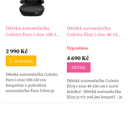
Dětská autosedačka
Dětská autosedačka
Coletto Faro i-size 100-150
Coletto Eloy i-size 40-150
cm
cm
Vyprodáno
2 990 Kč
4 690 Kč
Do košíku
DETAIL
Dětská autosedačka Coletto
Faro i-size 100-150 cm
Dětská autosedačka Coletto
bezpečná a pohodlná
Eloy i-size 40-150 cm v nové
autosedačka Faro I-Size je
kolekci! Dětská autosedačka
schválena dle normy R129/03
Eloy je víc než jen bezpečí – je
a je určena pro děti s výškou
to společník pro
100-150 cm.
nejdůležitější okamžiky v
životě...