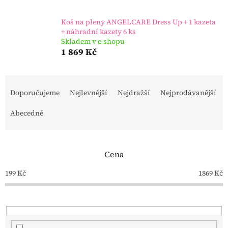
Koš na pleny ANGELCARE Dress Up + 1 kazeta
+ náhradní kazety 6 ks
Skladem v e-shopu
1 869 Kč
Ř
a
Doporučujeme
Nejlevnější
Nejdražší
Nejprodávanější
z
e
Abecedně
n
í
p
Cena
r
o
199
Kč
1869
Kč
d
u
k
t
ů