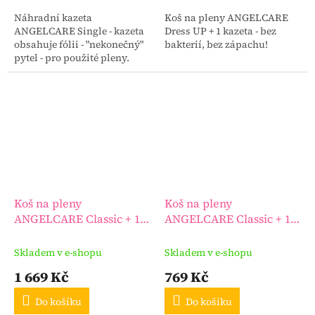
Náhradní kazeta
Koš na pleny ANGELCARE
ANGELCARE Single - kazeta
Dress UP + 1 kazeta - bez
obsahuje fólii - "nekonečný"
bakterií, bez zápachu!
pytel - pro použité pleny.
Koš na pleny
Koš na pleny
ANGELCARE Classic + 1
ANGELCARE Classic + 1
kazeta + náhradní kazety
kazeta
6 ks
Skladem v e-shopu
Skladem v e-shopu
1 669 Kč
769 Kč
Do košíku
Do košíku