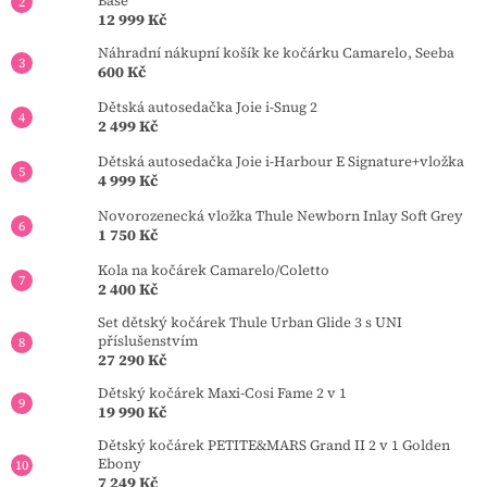
Base
s
12 999 Kč
u
Náhradní nákupní košík ke kočárku Camarelo, Seeba
600 Kč
Dětská autosedačka Joie i-Snug 2
2 499 Kč
Dětská autosedačka Joie i-Harbour E Signature+vložka
4 999 Kč
Novorozenecká vložka Thule Newborn Inlay Soft Grey
1 750 Kč
Kola na kočárek Camarelo/Coletto
2 400 Kč
Set dětský kočárek Thule Urban Glide 3 s UNI
příslušenstvím
27 290 Kč
Dětský kočárek Maxi-Cosi Fame 2 v 1
19 990 Kč
Dětský kočárek PETITE&MARS Grand II 2 v 1 Golden
Ebony
7 249 Kč