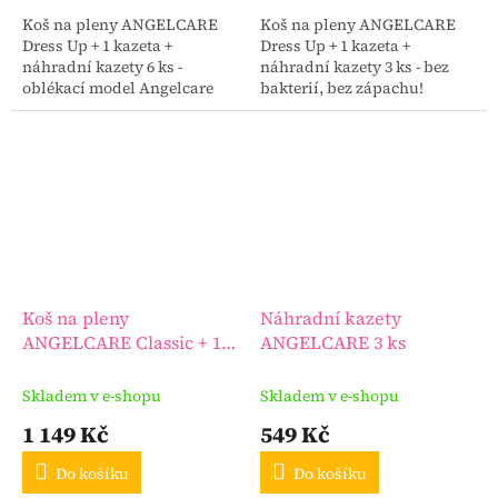
Koš na pleny ANGELCARE
Koš na pleny ANGELCARE
Dress Up + 1 kazeta +
Dress Up + 1 kazeta +
náhradní kazety 6 ks -
náhradní kazety 3 ks - bez
oblékací model Angelcare
bakterií, bez zápachu!
koše – systémů likvidace
plenek – 100% bez
zápachový.
Koš na pleny
Náhradní kazety
ANGELCARE Classic + 1
ANGELCARE 3 ks
kazeta + náhradní kazety
3 ks
Skladem v e-shopu
Skladem v e-shopu
1 149 Kč
549 Kč
Do košíku
Do košíku