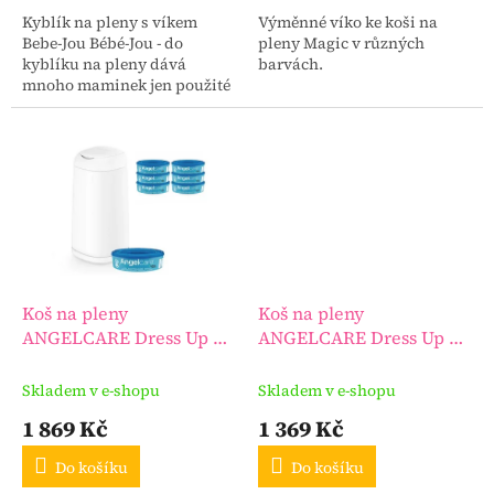
Kyblík na pleny s víkem
Výměnné víko ke koši na
Bebe-Jou Bébé-Jou - do
pleny Magic v různých
kyblíku na pleny dává
barvách.
mnoho maminek jen použité
pleny, ale kyblík od Bébé-jou
slouží také pro snadné
plnění a vyprazdňování...
Koš na pleny
Koš na pleny
ANGELCARE Dress Up + 1
ANGELCARE Dress Up + 1
kazeta + náhradní kazety
kazeta + náhradní kazety
6 ks
3 ks
Skladem v e-shopu
Skladem v e-shopu
1 869 Kč
1 369 Kč
Do košíku
Do košíku