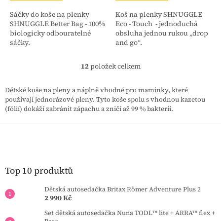
Sáčky do koše na plenky
Koš na plenky SHNUGGLE
SHNUGGLE Better Bag - 100%
Eco - Touch - jednoduchá
biologicky odbouratelné
obsluha jednou rukou „drop
sáčky.
and go“.
12
položek celkem
O
v
l
Dětské koše na pleny a náplně vhodné pro maminky, které
á
používají jednorázové pleny. Tyto koše spolu s vhodnou kazetou
d
(fólií) dokáží zabránit zápachu a zničí až 99 % bakterií.
a
c
Z
í
á
p
p
r
a
v
t
Top 10 produktů
k
í
y
Dětská autosedačka Britax Römer Adventure Plus 2
v
2 990 Kč
ý
p
Set dětská autosedačka Nuna TODL™ lite + ARRA™ flex +
i