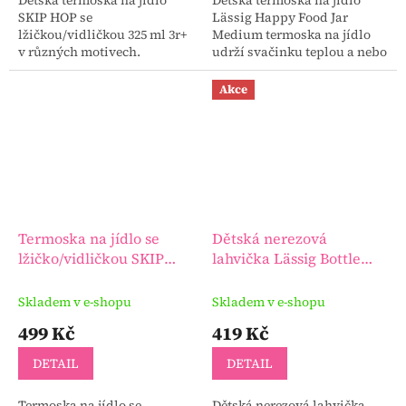
SKIP HOP se
Lässig Happy Food Jar
lžičkou/vidličkou 325 ml 3r+
Medium termoska na jídlo
v různých motivech.
udrží svačinku teplou a nebo
studenou v závislosti na
požadavku.
Akce
Termoska na jídlo se
Dětská nerezová
lžičko/vidličkou SKIP
lahvička Lässig Bottle
HOP Zoo 325 ml 3r+
Stainless
Skladem v e-shopu
Skladem v e-shopu
499 Kč
419 Kč
DETAIL
DETAIL
Termoska na jídlo se
Dětská nerezová lahvička