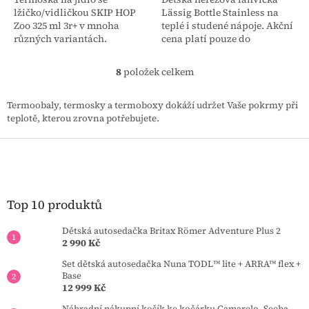
lžičko/vidličkou SKIP HOP
Lässig Bottle Stainless na
Zoo 325 ml 3r+ v mnoha
teplé i studené nápoje. Akční
různých variantách.
cena platí pouze do
Termoska uchová
vyprodání kolekce!!!
připravený pokrm: teplý až
8
položek celkem
O
po dobu 7 hodin a studený až
v
po dobu 5 hodin...
l
Termoobaly, termosky a termoboxy dokáží udržet Vaše pokrmy při
á
teplotě, kterou zrovna potřebujete.
d
a
Z
c
á
í
p
p
a
r
t
Top 10 produktů
v
í
k
Dětská autosedačka Britax Römer Adventure Plus 2
y
2 990 Kč
v
ý
Set dětská autosedačka Nuna TODL™ lite + ARRA™ flex +
p
Base
i
12 999 Kč
s
Náhradní nákupní košík ke kočárku Camarelo, Seeba