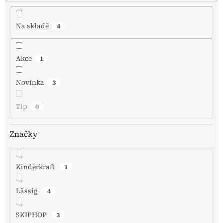
t
ů
Na skladě
4
Akce
1
Novinka
3
Tip
0
Značky
Kinderkraft
1
Lässig
4
SKIPHOP
3