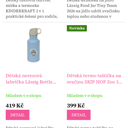
mléka a termoska
Lässig Food Jar Tiny Team
KINDERKRAFT 2 v 1
2026 na jídlo udrží svačinku
praktické řešení pro rodiče,
teplou nebo studenou v
kteří chtějí mít plnou
závislosti na požadavku.
kontrolu nad teplotou mléka
Novinka
nebo vody, kdykoli ji
potřebují.
Dětská nerezová
Dětská termo taštička na
lahvička Lässig Bottle
svačinu SKIP HOP Zoo 3
Stainless Steel Pattern
r+
Party 2026
Skladem v e-shopu
Skladem v e-shopu
419 Kč
399 Kč
DETAIL
DETAIL
Dětská nerezová lahvička
Dětská termo taštička na