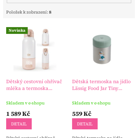
Položek k zobrazení:
8
V
Novinka
ý
p
i
s
p
r
o
d
Dětský cestovní ohřívač
Dětská termoska na jídlo
u
mléka a termoska
Lässig Food Jar Tiny
k
KINDERKRAFT 2 v 1
Team 2026
t
Skladem v e-shopu
Skladem v e-shopu
ů
1 589 Kč
559 Kč
DETAIL
DETAIL
Dětský cestovní ohřívač
Dětská termoska na jídlo