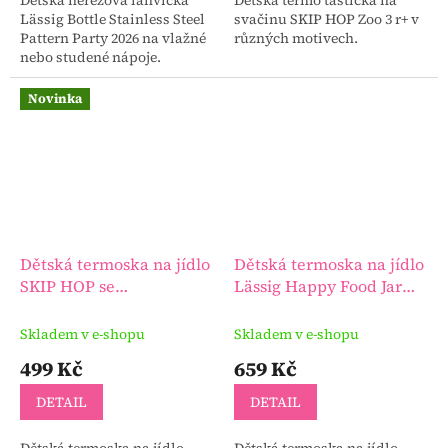
Lässig Bottle Stainless Steel
svačinu SKIP HOP Zoo 3 r+ v
Pattern Party 2026 na vlažné
různých motivech.
nebo studené nápoje.
Novinka
Dětská termoska na jídlo
Dětská termoska na jídlo
SKIP HOP se
Lässig Happy Food Jar
lžičkou/vidličkou 325 ml
Medium
3r+
Skladem v e-shopu
Skladem v e-shopu
499 Kč
659 Kč
DETAIL
DETAIL
Dětská termoska na jídlo
Dětská termoska na jídlo