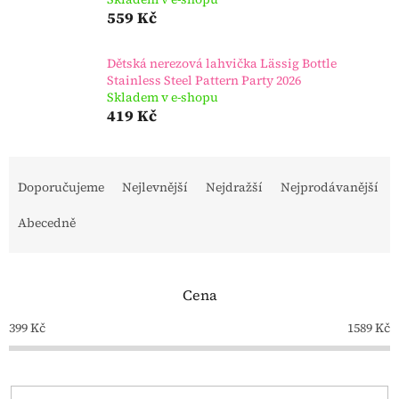
559 Kč
Dětská nerezová lahvička Lässig Bottle
Stainless Steel Pattern Party 2026
Skladem v e-shopu
419 Kč
Ř
a
Doporučujeme
Nejlevnější
Nejdražší
Nejprodávanější
z
e
Abecedně
n
í
p
Cena
r
o
399
Kč
1589
Kč
d
u
k