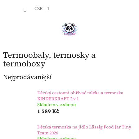
Přejít
NÁKU
na
CZK
obsah
KOŠÍK
Termoobaly, termosky a
termoboxy
Nejprodávanější
Dětský cestovní ohřívač mléka a termoska
KINDERKRAFT 2 v 1
Skladem v e-shopu
1 589 Kč
Dětská termoska na jídlo Lässig Food Jar Tiny
Team 2026
Skladem v e-shopu