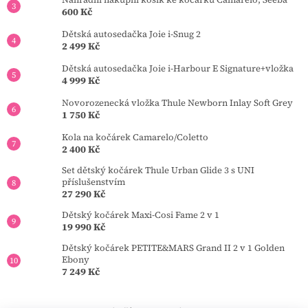
u
600 Kč
Dětská autosedačka Joie i-Snug 2
2 499 Kč
Dětská autosedačka Joie i-Harbour E Signature+vložka
4 999 Kč
Novorozenecká vložka Thule Newborn Inlay Soft Grey
1 750 Kč
Kola na kočárek Camarelo/Coletto
2 400 Kč
Set dětský kočárek Thule Urban Glide 3 s UNI
příslušenstvím
27 290 Kč
Dětský kočárek Maxi-Cosi Fame 2 v 1
19 990 Kč
Dětský kočárek PETITE&MARS Grand II 2 v 1 Golden
Ebony
7 249 Kč