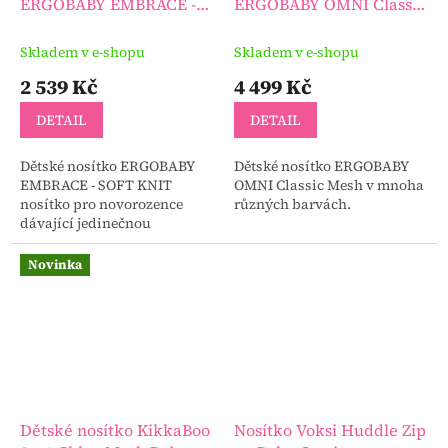
ERGOBABY EMBRACE -
ERGOBABY OMNI Classic
SOFT KNIT
Mesh
Skladem v e-shopu
Skladem v e-shopu
2 539 Kč
4 499 Kč
DETAIL
DETAIL
Dětské nosítko ERGOBABY
Dětské nosítko ERGOBABY
EMBRACE - SOFT KNIT
OMNI Classic Mesh v mnoha
nosítko pro novorozence
různých barvách.
dávající jedinečnou
možnost, jak nejmilejším
způsobem zůstat ve spojení,
Novinka
na které jsme byli v době...
Dětské nosítko KikkaBoo
Nosítko Voksi Huddle Zip