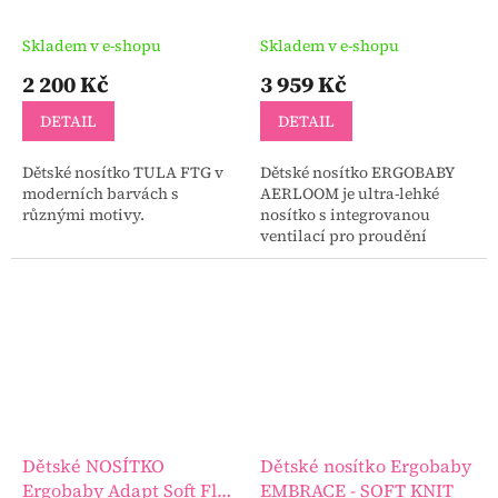
Skladem v e-shopu
Skladem v e-shopu
2 200 Kč
3 959 Kč
DETAIL
DETAIL
Dětské nosítko TULA FTG v
Dětské nosítko ERGOBABY
moderních barvách s
AERLOOM je ultra-lehké
různými motivy.
nosítko s integrovanou
ventilací pro proudění
vzduchu, vyrobené z
precizního materiálu
FormaKnit ™ zajišťujícího
dokonalou...
Dětské NOSÍTKO
Dětské nosítko Ergobaby
Ergobaby Adapt Soft Flex
EMBRACE - SOFT KNIT