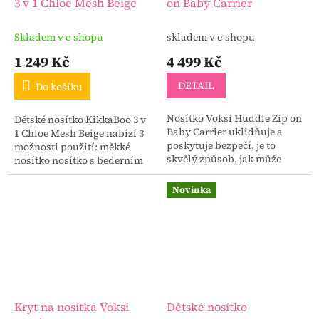
3 v 1 Chloe Mesh Beige
on Baby Carrier
Skladem v e-shopu
skladem v e-shopu
1 249 Kč
4 499 Kč
DETAIL
Do košíku
Nosítko Voksi Huddle Zip on
Dětské nosítko KikkaBoo 3 v
Baby Carrier uklidňuje a
1 Chloe Mesh Beige nabízí 3
poskytuje bezpečí, je to
možnosti použití: měkké
skvělý způsob, jak může
nosítko nosítko s bederním
tatínek, maminka nebo
sedákem samostatný
partner ulevit dítěti a
bederní sedák.
Novinka
zároveň si k němu
vybudovat...
Kryt na nosítka Voksi
Dětské nosítko