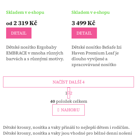
Skladem v e-shopu
Skladem v e-shopu
2 319 Kč
3 499 Kč
od
DETAIL
DETAIL
Dětské nosítko Ergobaby
Dětské nosítko BeSafe Izi
EMBRACE v mnoha různých
Haven Premium Leaf je
barvách a s různými motivy.
dlouho vyvíjené a
zpracovávané nosítko
BeSafe, nastavitelné ve 3
krocích, vyrobené ve
NAČÍST DALŠÍ 4
spolupráci s institutem Die...
S
1
2
t
O
r
40
položek celkem
v
á
l
NAHORU
n
á
k
o
d
v
a
Dětské krosny, nosítka a vaky přináší to nejlepší dětem i rodičům.
á
c
Dětské krosny, nosítka a vaky jsou vhodné pro běžné denní nošení
n