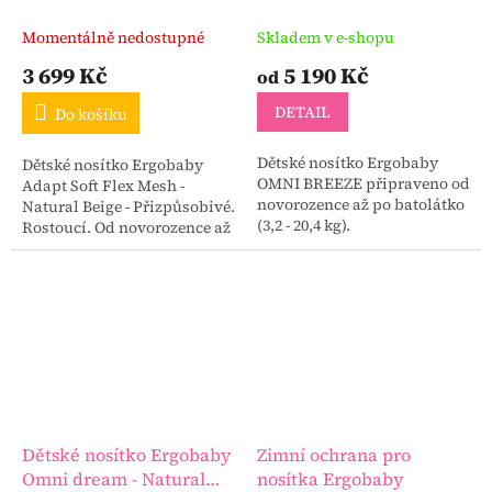
Natural Beige
Momentálně nedostupné
Skladem v e-shopu
3 699 Kč
5 190 Kč
od
DETAIL
Do košíku
Dětské nosítko Ergobaby
Dětské nosítko Ergobaby
OMNI BREEZE připraveno od
Adapt Soft Flex Mesh -
novorozence až po batolátko
Natural Beige - Přizpůsobivé.
(3,2 - 20,4 kg).
Rostoucí. Od novorozence až
k batoleti.
Dětské nosítko Ergobaby
Zimní ochrana pro
Omni dream - Natural
nosítka Ergobaby