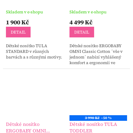
Cotton
Skladem v e-shopu
Skladem v e-shopu
1 900 Kč
4 499 Kč
DETAIL
DETAIL
Dětské nosítko TULA
Dětské nosítko ERGOBABY
STANDARD v různých
OMNI Classic Cotton ´vše v
barvách a s různými motivy.
jednom´ nabízí vyhlášený
komfort a ergonomii ve
snadno použitelném 4-
pozičním nosítku, které se
přizpůsobuje Vašemu...
3 990 Kč
–50 %
Dětské nosítko
Dětské nosítko TULA
ERGOBABY OMNI
TODDLER