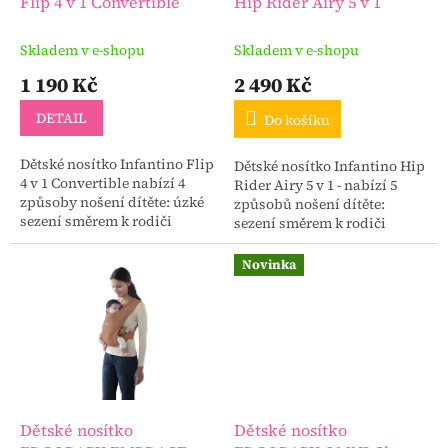
u
Flip 4 v 1 Convertible
Hip Rider Airy 5 v 1
k
t
Skladem v e-shopu
Skladem v e-shopu
ů
1 190 Kč
2 490 Kč
DETAIL
Do košíku
Dětské nosítko Infantino Flip
Dětské nosítko Infantino Hip
4 v 1 Convertible nabízí 4
Rider Airy 5 v 1 - nabízí 5
způsoby nošení dítěte: úzké
způsobů nošení dítěte:
sezení směrem k rodiči
sezení směrem k rodiči
široké sezení směrem k
sezení směrem od rodiče
rodiči sezení směrem od
sezení na zádech rodiče
Novinka
rodiče sezení na...
sezení na boku směrem k...
Dětské nosítko
Dětské nosítko