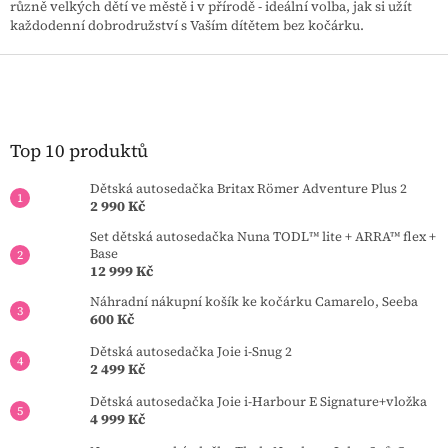
í
různě velkých dětí ve městě i v přírodě - ideální volba, jak si užít
í
p
každodenní dobrodružství s Vaším dítětem bez kočárku.
r
Z
v
k
á
y
p
v
a
ý
t
Top 10 produktů
p
í
i
Dětská autosedačka Britax Römer Adventure Plus 2
s
2 990 Kč
u
Set dětská autosedačka Nuna TODL™ lite + ARRA™ flex +
Base
12 999 Kč
Náhradní nákupní košík ke kočárku Camarelo, Seeba
600 Kč
Dětská autosedačka Joie i-Snug 2
2 499 Kč
Dětská autosedačka Joie i-Harbour E Signature+vložka
4 999 Kč