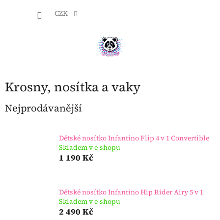
Přejít
NÁKU
na
CZK
obsah
KOŠÍK
Krosny, nosítka a vaky
Nejprodávanější
Dětské nosítko Infantino Flip 4 v 1 Convertible
Skladem v e-shopu
1 190 Kč
Dětské nosítko Infantino Hip Rider Airy 5 v 1
Skladem v e-shopu
2 490 Kč