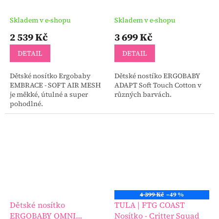
MESH
Touch Cotton
Skladem v e-shopu
Skladem v e-shopu
2 539 Kč
3 699 Kč
DETAIL
DETAIL
Dětské nosítko Ergobaby
Dětské nostíko ERGOBABY
EMBRACE - SOFT AIR MESH
ADAPT Soft Touch Cotton v
je měkké, útulné a super
různých barvách.
pohodlné.
4 399 Kč
–49 %
Dětské nosítko
TULA | FTG COAST
ERGOBABY OMNI
Nosítko - Critter Squad