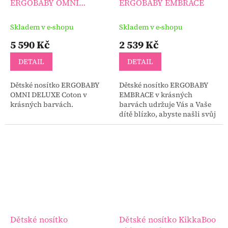
ERGOBABY OMNI
ERGOBABY EMBRACE
DELUXE Coton
Skladem v e-shopu
Skladem v e-shopu
5 590 Kč
2 539 Kč
DETAIL
DETAIL
Dětské nosítko ERGOBABY
Dětské nosítko ERGOBABY
OMNI DELUXE Coton v
EMBRACE v krásných
krásných barvách.
barvách udržuje Vás a Vaše
dítě blízko, abyste našli svůj
nový společný rytmus.
Dětské nosítko
Dětské nosítko KikkaBoo