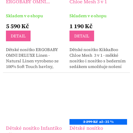
ERGOBABY OMNI
Chloe Mesh 3 v 1
DELUXE Linen - Natural
Linen
Skladem v e-shopu
Skladem v e-shopu
5 590 Kč
1 190 Kč
DETAIL
DETAIL
Dětské nosítko ERGOBABY
Dětské nosítko KikkaBoo
OMNI DELUXE Linen -
Chloe Mesh 3 v 1 - měkké
Natural Linen vyrobeno ze
nosítko i nosítko s bederním
100% Soft Touch bavlny,
sedákem umožňuje nošení
která Vás překvapí svojí
dítěte směrem k rodiči,
hebkostí.
směrem od rodiče i na
zádech.
3 299 Kč
až
–35 %
Dětské nosítko Infantiko
Dětské nosítko