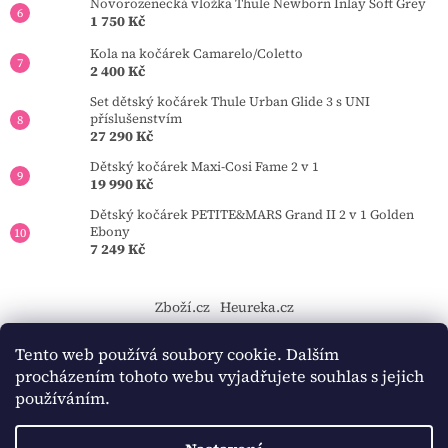
Novorozenecká vložka Thule Newborn Inlay Soft Grey
1 750 Kč
Kola na kočárek Camarelo/Coletto
2 400 Kč
Set dětský kočárek Thule Urban Glide 3 s UNI
příslušenstvím
27 290 Kč
Dětský kočárek Maxi-Cosi Fame 2 v 1
19 990 Kč
Dětský kočárek PETITE&MARS Grand II 2 v 1 Golden
Ebony
7 249 Kč
Zboží.cz
Heureka.cz
https://tourmkr.com/F1eycVcPEw
Tento web používá soubory cookie. Dalším
procházením tohoto webu vyjadřujete souhlas s jejich
používáním.
Vytvořil Shoptet