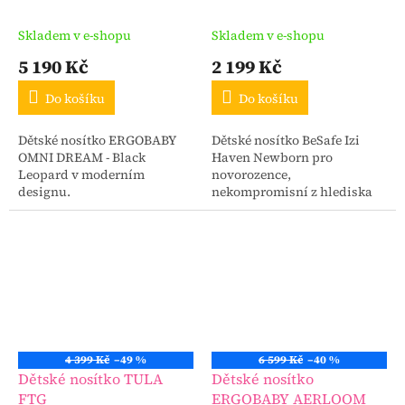
DREAM - Black Leopard
Skladem v e-shopu
Skladem v e-shopu
5 190 Kč
2 199 Kč
Do košíku
Do košíku
Dětské nosítko ERGOBABY
Dětské nosítko BeSafe Izi
OMNI DREAM - Black
Haven Newborn pro
Leopard v moderním
novorozence,
designu.
nekompromisní z hlediska
ergonomie a pohodlí, ve
kterém jej lze nosit pouze
čelem k sobě, je možné
používat cca do...
4 399 Kč
–49 %
6 599 Kč
–40 %
Dětské nosítko TULA
Dětské nosítko
FTG
ERGOBABY AERLOOM