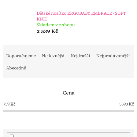
Dětské nosítko ERGOBABY EMBRACE - SOFT
KNIT
Skladem v e-shopu
2 539 Kč
Ř
a
Doporučujeme
Nejlevnější
Nejdražší
Nejprodávanější
z
e
Abecedně
n
í
p
Cena
r
o
759
Kč
5590
Kč
d
u
k
t
ů