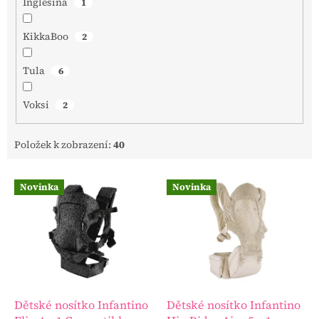
Inglesina
1
KikkaBoo
2
Tula
6
Voksi
2
Položek k zobrazení:
40
V
Novinka
Novinka
ý
p
i
s
p
r
o
d
Dětské nosítko Infantino
Dětské nosítko Infantino