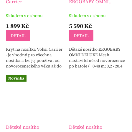
Carrier
ERGOBABY OMNI
DELUXE Mesh
Skladem v e-shopu
Skladem v e-shopu
1 899 Kč
5 590 Kč
DETAIL
DETAIL
Kryt na nosítka Voksi Carrier
Dětské nosítko ERGOBABY
- je vhodný pro všechna
OMNI DELUXE Mesh
nosítka a lze jej používat od
nastavitelné od novorozence
novorozeneckého věku až do
po batole (~ 0-48 m; 3,2 - 20,4
1,5 roku. Tento super lehký
kg).
kryt nabízí vašemu dítěti
Novinka
během nošení...
Dětské nosítko
Dětské nosítko