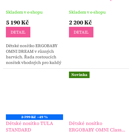
DREAM
Skladem v e-shopu
Skladem v e-shopu
5 190 Kč
2 200 Kč
DETAIL
DETAIL
Dětské nosítko ERGOBABY
OMNI DREAM v různých
barvách. Řada rostoucích
nosítek vhodných pro každý
směr nošení.
Novinka
3 799 Kč
–49 %
Dětské nosítko TULA
Dětské nosítko
STANDARD
ERGOBABY OMNI Classic