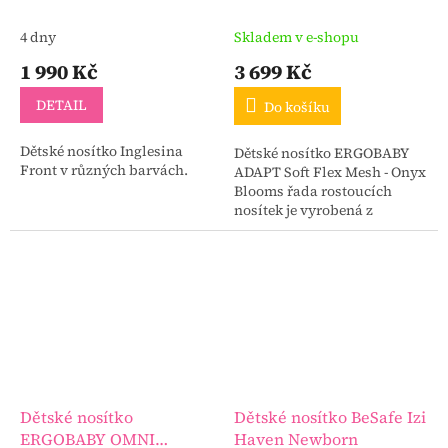
Flex Mesh - Onyx Blooms
4 dny
Skladem v e-shopu
1 990 Kč
3 699 Kč
DETAIL
Do košíku
Dětské nosítko Inglesina
Dětské nosítko ERGOBABY
Front v různých barvách.
ADAPT Soft Flex Mesh - Onyx
Blooms řada rostoucích
nosítek je vyrobená z
prémiové síťoviny, která Vás
svojí prodyšností překvapí.
Dětské nosítko
Dětské nosítko BeSafe Izi
ERGOBABY OMNI
Haven Newborn