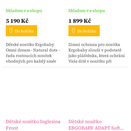
dots
Skladem v e-shopu
Skladem v e-shopu
5 190 Kč
1 899 Kč
Do košíku
Do košíku
Dětské nosítko Ergobaby
Zimní ochrana pro nosítka
Omni dream - Natural dots -
Ergobaby slouží v podstatě
řada rostoucích nosítek
jako pláštěnka, která ochrání
vhodných pro každý směr
Vaše dítě v nosítku při
nošení.
nepřízni počasí.
Dětské nosítko Inglesina
Dětské nosítko
Front
ERGOBABY ADAPT Soft