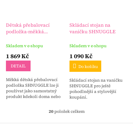
Dětská přebalovací
Skládací stojan na
podložka-měkká
vaničku SHNUGGLE
SHNUGGLE Squishy
Skladem v e-shopu
Skladem v e-shopu
1 869 Kč
1 090 Kč
DETAIL
Do košíku
Měkká dětská přebalovací
Skládací stojan na vaničku
podložka SHNUGGLE lze ji
SHNUGGLE pro ještě
používat jako samostatný
pohodlnější a stylovější
produkt kdekoli doma nebo
koupání.
na cestách.
20
položek celkem
O
v
l
Z
á
á