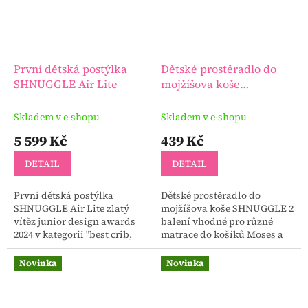
První dětská postýlka
Dětské prostěradlo do
SHNUGGLE Air Lite
mojžíšova koše
SHNUGGLE 2 balení
Skladem v e-shopu
Skladem v e-shopu
5 599 Kč
439 Kč
DETAIL
DETAIL
První dětská postýlka
Dětské prostěradlo do
SHNUGGLE Air Lite zlatý
mojžíšova koše SHNUGGLE 2
vítěz junior design awards
balení vhodné pro různé
2024 v kategorii "best crib,
matrace do košíků Moses a
pod moses" recenzováno na
kočárků kompatibilní s
netmums – oceněná
matracemi používanými v
Novinka
Novinka
kombinace stylu, pohodlí a...
košících.