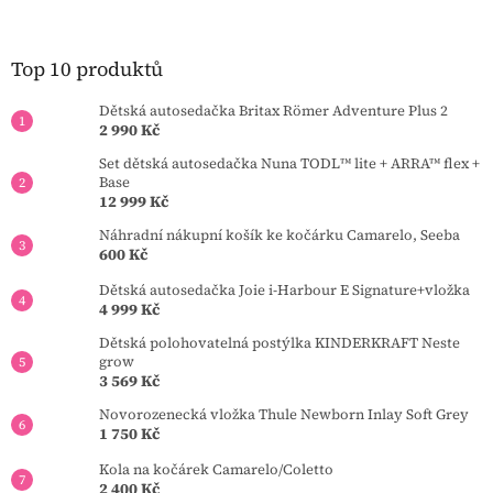
d
p
a
a
c
t
Top 10 produktů
í
í
p
Dětská autosedačka Britax Römer Adventure Plus 2
r
2 990 Kč
v
k
Set dětská autosedačka Nuna TODL™ lite + ARRA™ flex +
y
Base
v
12 999 Kč
ý
Náhradní nákupní košík ke kočárku Camarelo, Seeba
p
600 Kč
i
s
Dětská autosedačka Joie i-Harbour E Signature+vložka
u
4 999 Kč
Dětská polohovatelná postýlka KINDERKRAFT Neste
grow
3 569 Kč
Novorozenecká vložka Thule Newborn Inlay Soft Grey
1 750 Kč
Kola na kočárek Camarelo/Coletto
2 400 Kč