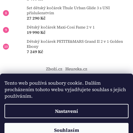
Set dětský kočárek Thule Urban Glide 3 s UNI
příslušenstvím
27 290 Kč
Dětský kočárek Maxi-Cosi Fame 2 v 1
19 990 Kč
Dětský kočárek PETITE&MARS Grand II 2 v 1 Golden
Ebony
7 249 Kč
Zboží.cz
Heureka.cz
https://tourmkr.com/F1eycVcPEw
Tento web používá soubory cookie. Dalším
procházením tohoto webu vyjadřujete souhlas s jejich
používáním.
Vytvořil Shoptet
Nastavení
Copyright 2026
BAMBINO-KOCARKY.cz
. Všechna práva
Souhlasím
vyhrazena.