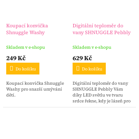
Koupací konvička
Digitální teploměr do
Shnuggle Washy
vany SHNUGGLE Pebbly
Skladem v e-shopu
Skladem v e-shopu
249 Kč
629 Kč
Do košíku
Do košíku
Koupací konvička Shnuggle
Digitální teploměr do vany
Washy pro snazší umývání
SHNUGGLE Pebbly Vám
dětí.
díky LED světlu ve tvaru
srdce řekne, kdy je lázeň pro
miminko tak akorát
bezpečná.