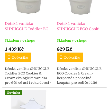
s
u
p
k
r
t
o
ů
d
Dětská vanička
Dětská vanička
u
SHNUGGLE Toddler ECO
SHNUGGLE ECO Cookies
k
Cookies & Cream velká
& Cream
t
Skladem v e-shopu
Skladem v e-shopu
ů
1 439 Kč
829 Kč
Do košíku
Do košíku
Dětská vanička SHNUGGLE
Dětská vanička SHNUGGLE
Toddler ECO Cookies &
ECO Cookies & Cream -
Cream ekologická vanička
bezpečné a pohodlné
pro děti od asi 1 roku do asi 4
koupání pro rodiče i dítě
let.
vhodná pro děti od narození
do 12 měsíců.
Novinka