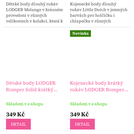
Dětské body dlouhý rukáv
Kojenecké body dlouhý
LODGER Melange v krásném
rukáv Little Dutch v jemných
provedení v různých
barvách pro holčičku i
velikostech v kolekci, která k
chlapečka v různých
sobě navzájem krásné ladí.
velikostech.
Novinka
Dětské body LODGER
Kojenecké body krátký
Romper Solid krátký
rukáv LODGER Romper
rukáv
SS
Skladem v e-shopu
Skladem v e-shopu
349 Kč
349 Kč
DETAIL
DETAIL