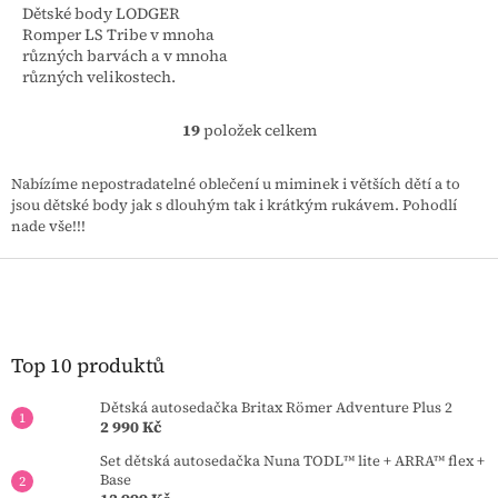
Dětské body LODGER
Romper LS Tribe v mnoha
různých barvách a v mnoha
různých velikostech.
19
položek celkem
O
v
l
Nabízíme nepostradatelné oblečení u miminek i větších dětí a to
á
jsou dětské body jak s dlouhým tak i krátkým rukávem. Pohodlí
d
nade vše!!!
a
c
Z
í
á
p
p
r
a
v
t
Top 10 produktů
k
í
y
Dětská autosedačka Britax Römer Adventure Plus 2
v
2 990 Kč
ý
p
Set dětská autosedačka Nuna TODL™ lite + ARRA™ flex +
i
Base