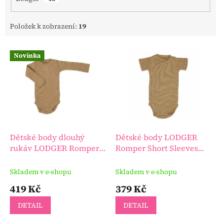
Položek k zobrazení:
19
V
Novinka
ý
p
i
s
p
r
o
d
Dětské body dlouhý
Dětské body LODGER
u
rukáv LODGER Romper
Romper Short Sleeves
k
Long Sleeves Ciumbelle
Ciumbelle
t
Honey
Skladem v e-shopu
Skladem v e-shopu
ů
419 Kč
379 Kč
DETAIL
DETAIL