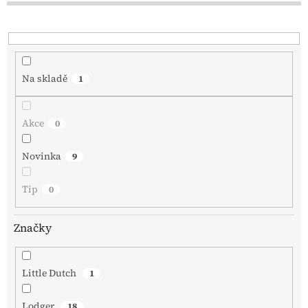
u
k
t
ů
Na skladě
1
Akce
0
Novinka
9
Tip
0
Značky
Little Dutch
1
Lodger
18