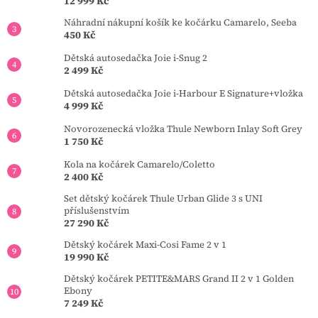
s
12 999 Kč
u
Náhradní nákupní košík ke kočárku Camarelo, Seeba
450 Kč
Dětská autosedačka Joie i-Snug 2
2 499 Kč
Dětská autosedačka Joie i-Harbour E Signature+vložka
4 999 Kč
Novorozenecká vložka Thule Newborn Inlay Soft Grey
1 750 Kč
Kola na kočárek Camarelo/Coletto
2 400 Kč
Set dětský kočárek Thule Urban Glide 3 s UNI
příslušenstvím
27 290 Kč
Dětský kočárek Maxi-Cosi Fame 2 v 1
19 990 Kč
Dětský kočárek PETITE&MARS Grand II 2 v 1 Golden
Ebony
7 249 Kč