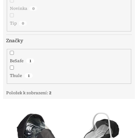
Novinka
0
Tip
0
Značky
BeSafe
1
Thule
1
Položek k zobrazení:
2
V
ý
p
i
s