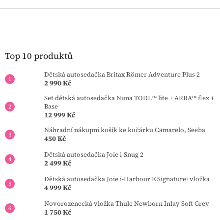
d
a
Z
c
á
í
p
p
a
r
t
Top 10 produktů
v
í
k
Dětská autosedačka Britax Römer Adventure Plus 2
y
2 990 Kč
v
ý
Set dětská autosedačka Nuna TODL™ lite + ARRA™ flex +
p
Base
i
12 999 Kč
s
Náhradní nákupní košík ke kočárku Camarelo, Seeba
u
450 Kč
Dětská autosedačka Joie i-Snug 2
2 499 Kč
Dětská autosedačka Joie i-Harbour E Signature+vložka
4 999 Kč
Novorozenecká vložka Thule Newborn Inlay Soft Grey
1 750 Kč