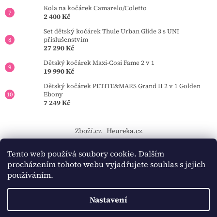
Kola na kočárek Camarelo/Coletto
2 400 Kč
Set dětský kočárek Thule Urban Glide 3 s UNI
příslušenstvím
27 290 Kč
Dětský kočárek Maxi-Cosi Fame 2 v 1
19 990 Kč
Dětský kočárek PETITE&MARS Grand II 2 v 1 Golden
Ebony
7 249 Kč
Zboží.cz
Heureka.cz
https://tourmkr.com/F1eycVcPEw
Tento web používá soubory cookie. Dalším
procházením tohoto webu vyjadřujete souhlas s jejich
používáním.
Vytvořil Shoptet
Nastavení