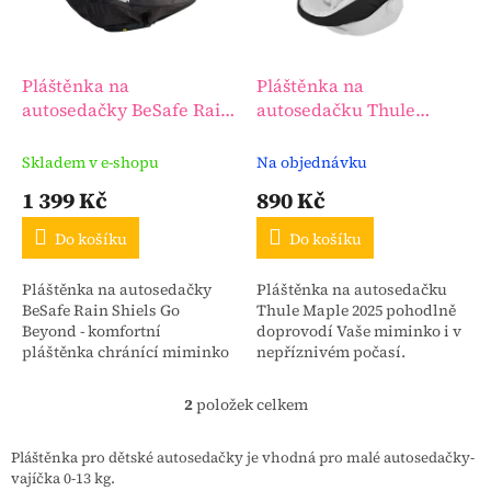
p
r
o
d
Pláštěnka na
Pláštěnka na
u
autosedačky BeSafe Rain
autosedačku Thule
k
Shiels Go Beyond
Maple 2025
t
Skladem v e-shopu
Na objednávku
ů
1 399 Kč
890 Kč
Do košíku
Do košíku
Pláštěnka na autosedačky
Pláštěnka na autosedačku
BeSafe Rain Shiels Go
Thule Maple 2025 pohodlně
Beyond - komfortní
doprovodí Vaše miminko i v
pláštěnka chránící miminko
nepříznivém počasí.
před deštěm. Jednoduchá
instalace i údržba.
2
položek celkem
O
v
l
Pláštěnka pro dětské autosedačky je vhodná pro malé autosedačky-
á
vajíčka 0-13 kg.