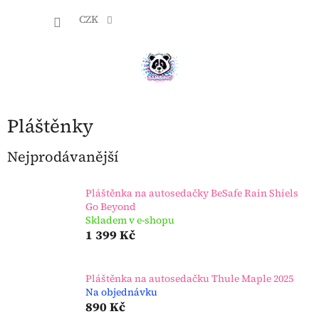
Přejít
NÁKU
na
CZK
obsah
KOŠÍK
Pláštěnky
Nejprodávanější
Pláštěnka na autosedačky BeSafe Rain Shiels
Go Beyond
Skladem v e-shopu
1 399 Kč
Pláštěnka na autosedačku Thule Maple 2025
Na objednávku
890 Kč