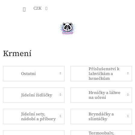
Přejít
NÁKU
na
CZK
obsah
KOŠÍK
Krmení
Příslušenství k
Ostatní
lahvičkám a
hrnečkům
Hrníčky a láhve
Jídelní židličky
na učení
Jídelní sety,
Bryndáčky a
nádobí a příbory
slintáčky
Termoobaly,