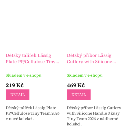
Dětský talířek Lässig
Dětský příbor Lässig
Plate PP/Cellulose Tiny
Cutlery with Silicone
Team 2026
Handle 3 kusy Tiny Team
2026
Skladem v e-shopu
Skladem v e-shopu
219 Kč
469 Kč
DETAIL
DETAIL
Dětský talířek Lässig Plate
Dětský příbor Lässig Cutlery
PP/Cellulose Tiny Team 2026
with Silicone Handle 3 kusy
v nové kolekci.
Tiny Team 2026 v nádherné
kolekci.