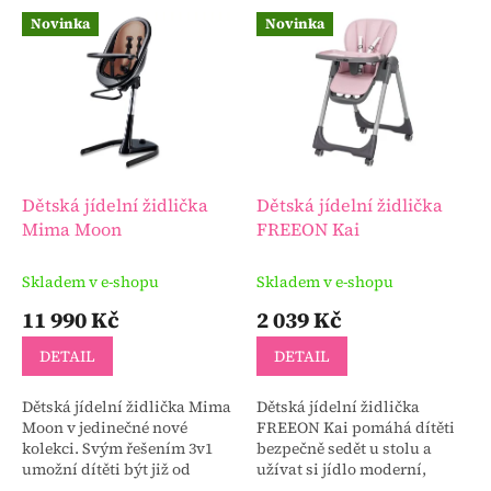
V
Novinka
Novinka
ý
p
i
s
p
r
o
d
Dětská jídelní židlička
Dětská jídelní židlička
u
Mima Moon
FREEON Kai
k
t
Skladem v e-shopu
Skladem v e-shopu
ů
11 990 Kč
2 039 Kč
DETAIL
DETAIL
Dětská jídelní židlička Mima
Dětská jídelní židlička
Moon v jedinečné nové
FREEON Kai pomáhá dítěti
kolekci. Svým řešením 3v1
bezpečně sedět u stolu a
umožní dítěti být již od
užívat si jídlo moderní,
narození až do školního věku
praktický a pohodlný