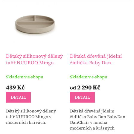
součástí rodinného
design.
stolování.
Dětský silikonový dělený
Dětská dřevěná jídelní
talíř NUUROO Mingo
židlička Baby Dan
BabyDan DanChair
Skladem v e-shopu
Skladem v e-shopu
439 Kč
2 290 Kč
od
DETAIL
DETAIL
Dětský silikonový dělený
Dětská dřevěná jídelní
talíř NUUROO Mingo v
židlička Baby Dan BabyDan
moderních barvách.
DanChair v mnoha
moderních a krásných
barvách.