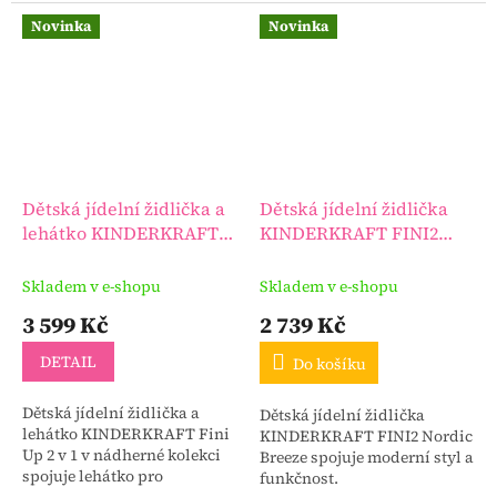
jídelní židlička, která díky
kontrolu nad teplotou mléka
možnosti nastavení a pevné
Novinka
Novinka
nebo vody, kdykoli ji
konstrukci slouží dítěti od...
potřebují.
Dětská jídelní židlička a
Dětská jídelní židlička
lehátko KINDERKRAFT
KINDERKRAFT FINI2
Fini Up 2 v 1
Nordic Breeze
Skladem v e-shopu
Skladem v e-shopu
3 599 Kč
2 739 Kč
DETAIL
Do košíku
Dětská jídelní židlička a
Dětská jídelní židlička
lehátko KINDERKRAFT Fini
KINDERKRAFT FINI2 Nordic
Up 2 v 1 v nádherné kolekci
Breeze spojuje moderní styl a
spojuje lehátko pro
funkčnost.