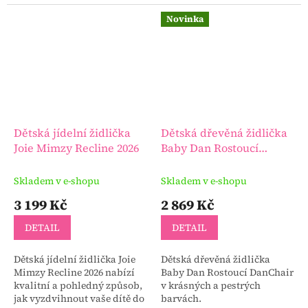
udržitelných zdrojů, je
způsobů využití a která
určené pro děti od 12 měsíců.
zvládne stolování i hraní s
Novinka
dětmi od narození...
Dětská jídelní židlička
Dětská dřevěná židlička
Joie Mimzy Recline 2026
Baby Dan Rostoucí
DanChair
Skladem v e-shopu
Skladem v e-shopu
3 199 Kč
2 869 Kč
DETAIL
DETAIL
Dětská jídelní židlička Joie
Dětská dřevěná židlička
Mimzy Recline 2026 nabízí
Baby Dan Rostoucí DanChair
kvalitní a pohledný způsob,
v krásných a pestrých
jak vyzdvihnout vaše dítě do
barvách.