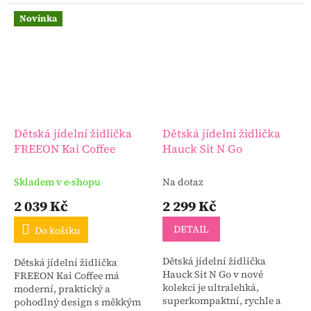
od 6 měsíců do 15 kg (jako
konstrukce s dlouhou
jídelní židlička).
životností.
Novinka
Dětská jídelní židlička
Dětská jídelní židlička
FREEON Kai Coffee
Hauck Sit N Go
Skladem v e-shopu
Na dotaz
2 039 Kč
2 299 Kč
DETAIL
Do košíku
Dětská jídelní židlička
Dětská jídelní židlička
Hauck Sit N Go v nové
FREEON Kai Coffee má
kolekci je ultralehká,
moderní, praktický a
superkompaktní, rychle a
pohodlný design s měkkým