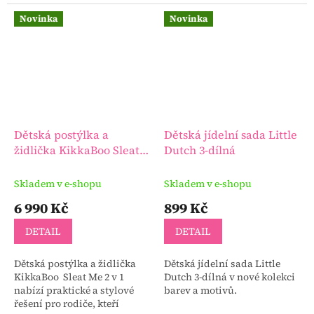
bez nutnosti demontáže tácy.
Je lehká, stabilní a
Novinka
Novinka
kompaktní, takže ji...
Dětská postýlka a
Dětská jídelní sada Little
židlička KikkaBoo Sleat
Dutch 3-dílná
Me 2 v 1
Skladem v e-shopu
Skladem v e-shopu
6 990 Kč
899 Kč
DETAIL
DETAIL
Dětská postýlka a židlička
Dětská jídelní sada Little
KikkaBoo Sleat Me 2 v 1
Dutch 3-dílná v nové kolekci
nabízí praktické a stylové
barev a motivů.
řešení pro rodiče, kteří