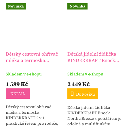
Novinka
Novinka
Dětský cestovní ohřívač
Dětská jídelní židlička
mléka a termoska
KINDERKRAFT Enock
KINDERKRAFT 2 v 1
Nordic Breeze s
polštářem
Skladem v e-shopu
Skladem v e-shopu
1 589 Kč
2 449 Kč
DETAIL
Do košíku
Dětský cestovní ohřívač
Dětská jídelní židlička
mléka a termoska
KINDERKRAFT Enock
KINDERKRAFT 2 v 1
Nordic Breeze s polštářem je
praktické řešení pro rodiče,
odolná a multifunkční
kteří chtějí mít plnou