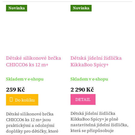
hledají multifunkční
vybavení s dlouhou
Novinka
Novinka
životností. Postýlku pro...
Dětské silikonové brčka
Dětská jídelní židlička
CHICCO6 ks 12 m+
KikkaBoo Spicy+
Skladem v e-shopu
Skladem v e-shopu
259 Kč
2 290 Kč
DETAIL
Do košíku
Dětská jídelní židlička
Dětské silikonové brčka
KikkaBoo Spicy+ je plně
CHICCO6 ks 12 m+ jsou
nastavitelná jídelní židlička,
praktickými a odolnými
která se přizpůsobuje
doplňky pro dětičky, které