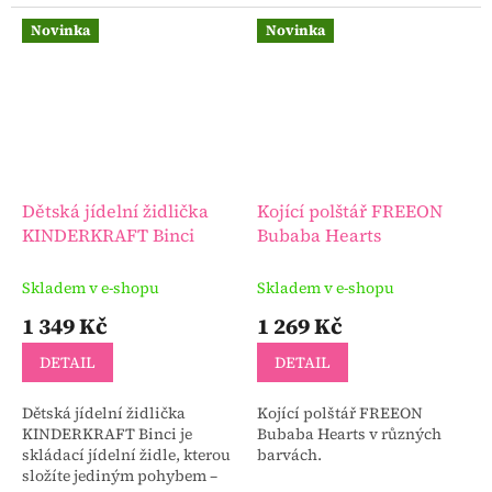
navržena s maximálním
dítětem – od prvních jídel až
důrazem na bezpečnost a
do předškolního věku. Dá se
Novinka
Novinka
kvalitu.
používat od...
Dětská jídelní židlička
Kojící polštář FREEON
KINDERKRAFT Binci
Bubaba Hearts
Skladem v e-shopu
Skladem v e-shopu
1 349 Kč
1 269 Kč
DETAIL
DETAIL
Dětská jídelní židlička
Kojící polštář FREEON
KINDERKRAFT Binci je
Bubaba Hearts v různých
skládací jídelní židle, kterou
barvách.
složíte jediným pohybem –