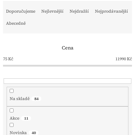
Ř
a
Doporučujeme
Nejlevnější
Nejdražší
Nejprodávanější
z
e
Abecedně
n
í
p
Cena
r
o
75
Kč
11990
Kč
d
u
k
t
ů
Na skladě
84
Akce
11
Novinka
40