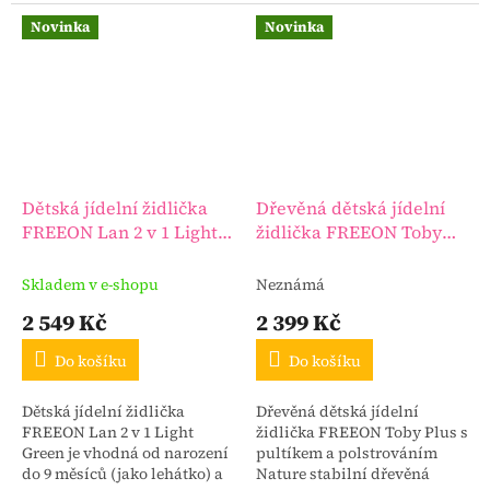
jídelní židličku, která roste s
moderním, minimalistickým
vaším dítětem!
designem. Součástí je hrazda
Novinka
Novinka
s hračkami.
Dětská jídelní židlička
Dřevěná dětská jídelní
FREEON Lan 2 v 1 Light
židlička FREEON Toby
Green
Plus s pultíkem a
polstrováním Nature
Skladem v e-shopu
Neznámá
2 549 Kč
2 399 Kč
Do košíku
Do košíku
Dětská jídelní židlička
Dřevěná dětská jídelní
FREEON Lan 2 v 1 Light
židlička FREEON Toby Plus s
Green je vhodná od narození
pultíkem a polstrováním
do 9 měsíců (jako lehátko) a
Nature stabilní dřevěná