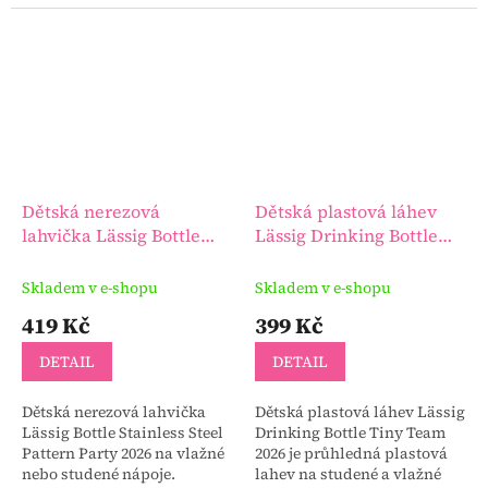
do 15 kg.
závislosti na požadavku.
Dětská nerezová
Dětská plastová láhev
lahvička Lässig Bottle
Lässig Drinking Bottle
Stainless Steel Pattern
Tiny Team 2026
Party 2026
Skladem v e-shopu
Skladem v e-shopu
419 Kč
399 Kč
DETAIL
DETAIL
Dětská nerezová lahvička
Dětská plastová láhev Lässig
Lässig Bottle Stainless Steel
Drinking Bottle Tiny Team
Pattern Party 2026 na vlažné
2026 je průhledná plastová
nebo studené nápoje.
lahev na studené a vlažné