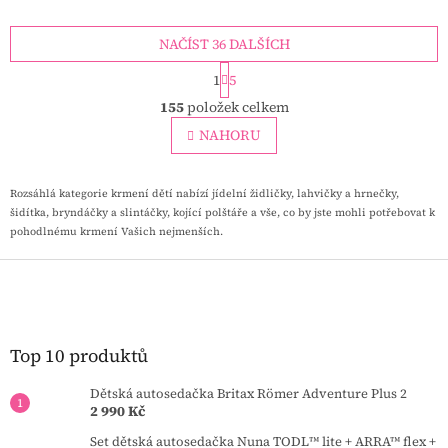
potřebám vašeho dítěte od
usnadňují pití z láhve nebo
prvních krmení až do 3 let.
sklenice, a to s ohledem na
životní prostředí.
NAČÍST 36 DALŠÍCH
S
1
5
t
O
r
155
položek celkem
v
á
l
NAHORU
n
á
k
o
d
v
a
Rozsáhlá kategorie krmení dětí nabízí jídelní židličky, lahvičky a hrnečky,
á
c
šidítka, bryndáčky a slintáčky, kojící polštáře a vše, co by jste mohli potřebovat k
n
í
pohodlnému krmení Vašich nejmenších.
í
p
Z
r
v
á
k
p
y
a
v
t
Top 10 produktů
ý
í
p
Dětská autosedačka Britax Römer Adventure Plus 2
i
2 990 Kč
s
u
Set dětská autosedačka Nuna TODL™ lite + ARRA™ flex +