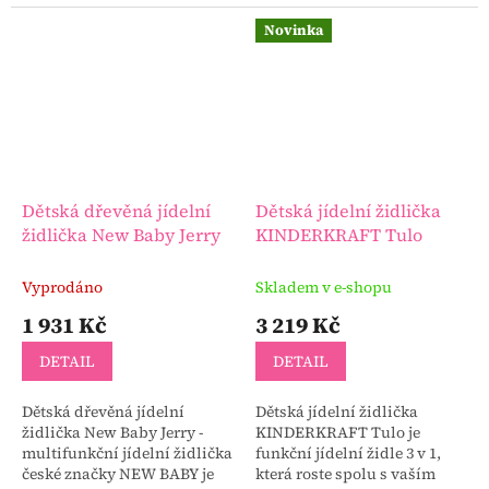
centra dění při rodinném
stolování. Nově s možností
Novinka
použití...
Dětská dřevěná jídelní
Dětská jídelní židlička
židlička New Baby Jerry
KINDERKRAFT Tulo
Vyprodáno
Skladem v e-shopu
1 931 Kč
3 219 Kč
DETAIL
DETAIL
Dětská dřevěná jídelní
Dětská jídelní židlička
židlička New Baby Jerry -
KINDERKRAFT Tulo je
multifunkční jídelní židlička
funkční jídelní židle 3 v 1,
české značky NEW BABY je
která roste spolu s vaším