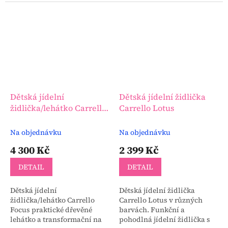
nejmenší, jídelní židličku a
pohodlné sezení pro větší
dítě - v jednom...
Dětská jídelní
Dětská jídelní židlička
židlička/lehátko Carrello
Carrello Lotus
Focus
Na objednávku
Na objednávku
4 300 Kč
2 399 Kč
DETAIL
DETAIL
Dětská jídelní
Dětská jídelní židlička
židlička/lehátko Carrello
Carrello Lotus v různých
Focus praktické dřevěné
barvách. Funkční a
lehátko a transformační na
pohodlná jídelní židlička s