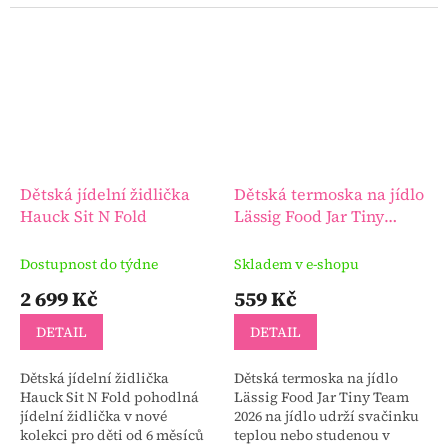
snadno se skládací jídelní
polstrováním vyrobena z
židlička, která je skutečným
kvalitních materiálů,
pomocníkem při úspoře
snadná na údržbu.
místa...
Dětská jídelní židlička
Dětská termoska na jídlo
Hauck Sit N Fold
Lässig Food Jar Tiny
Team 2026
Dostupnost do týdne
Skladem v e-shopu
2 699 Kč
559 Kč
DETAIL
DETAIL
Dětská jídelní židlička
Dětská termoska na jídlo
Hauck Sit N Fold pohodlná
Lässig Food Jar Tiny Team
jídelní židlička v nové
2026 na jídlo udrží svačinku
kolekci pro děti od 6 měsíců
teplou nebo studenou v