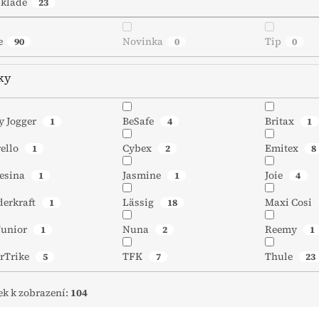
skladě
23
e
Novinka
Tip
90
0
0
ky
y Jogger
BeSafe
Britax
1
4
1
rello
Cybex
Emitex
1
2
8
lesina
Jasmine
Joie
1
1
4
derkraft
Lässig
Maxi Cosi
1
18
Junior
Nuna
Reemy
1
2
1
rTrike
TFK
Thule
5
7
23
ek k zobrazení:
104