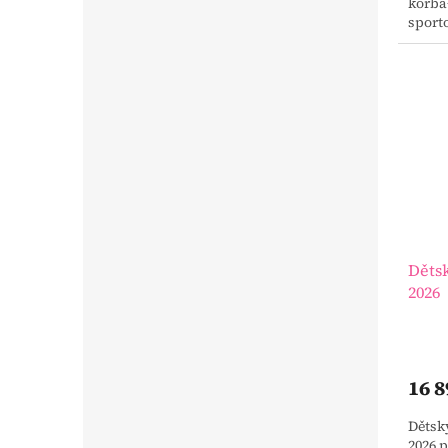
korba
sport
kočár
Krásné
Děts
2026
16 8
Dětsk
2026 