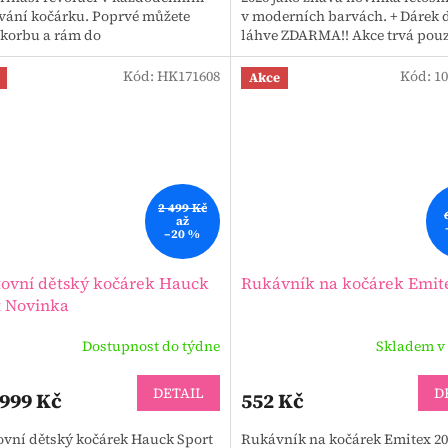
vání kočárku. Poprvé můžete
v moderních barvách. + Dárek 
t korbu a rám do
láhve ZDARMA!! Akce trvá pou
kompaktního balení – bez
vyprodání.
ti vyndávání a...
Kód:
HK171608
Kód:
10
Akce
2 499 Kč
až
–20 %
tovní dětský kočárek Hauck
Rukávník na kočárek Emit
t Novinka
Dostupnost do týdne
Skladem v
DETAIL
D
 999 Kč
552 Kč
ovní dětský kočárek Hauck Sport
Rukávník na kočárek Emitex 20