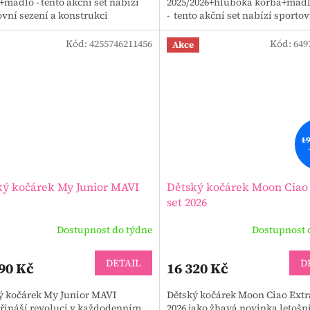
+madlo - tento akční set nabízí
2025/2026+hluboká korba+mad
ovní sezení a konstrukci
- tento akční set nabízí sporto
ku, hlubokou korbu a madlo.
sezení a konstrukci
 barvy a...
kočárku, hlubokou...
Kód:
4255746211456
Kód:
649
Akce
19
ký kočárek My Junior MAVI
Dětský kočárek Moon Ciao
set 2026
Dostupnost do týdne
Dostupnost 
DETAIL
D
90 Kč
16 320 Kč
ý kočárek My Junior MAVI
Dětský kočárek Moon Ciao Extr
přináší revoluci v každodenním
2026 jako žhavá novinka letošn