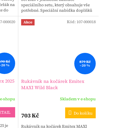
držák na
speciálního setu, který obsahuje vše
ze do
potřebné. Speciální nabídka doplňků
ke kočárku s výhodnou...
7-000020
Kód:
107-000018
Akce
690 Kč
879 Kč
–20 %
–20 %
ex 2025
Rukávník na kočárek Emitex
MAXI Wild Black
 e-shopu
Skladem v e-shopu
ETAIL
Do košíku
703 Kč
25 je
Rukávník na kočárek Emitex MAXI