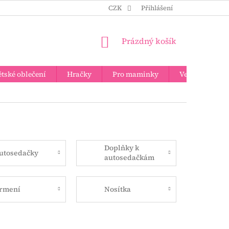
CZK
Přihlášení
NÁKUPNÍ
Prázdný košík
KOŠÍK
tské oblečení
Hračky
Pro maminky
Velkoobchod
Doplňky k
utosedačky
autosedačkám
a ke kočárkům
rmení
Nosítka