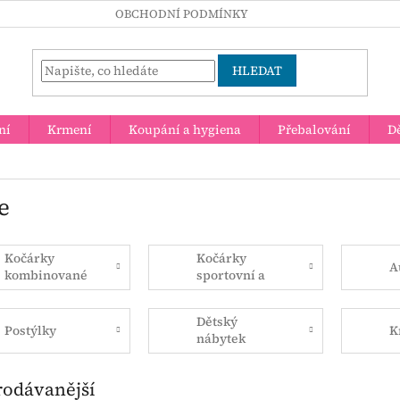
OBCHODNÍ PODMÍNKY
HLEDAT
ní
Krmení
Koupání a hygiena
Přebalování
Dě
e
Kočárky
Kočárky
A
kombinované
sportovní a
golfové
Dětský
Postýlky
K
nábytek
rodávanější