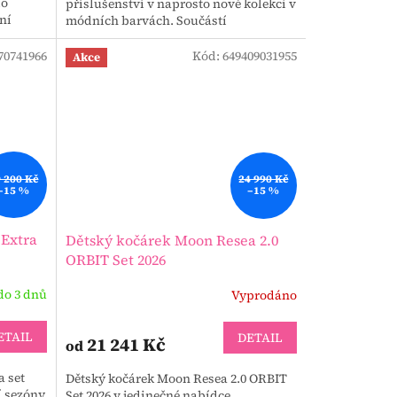
lo
příslušenství v naprosto nové kolekci v
vní
módních barvách. Součástí
sportovního kočárku je originální...
70741966
Kód:
649409031955
Akce
 200 Kč
24 990 Kč
–15 %
–15 %
 Extra
Dětský kočárek Moon Resea 2.0
ORBIT Set 2026
do 3 dnů
Vyprodáno
ETAIL
DETAIL
21 241 Kč
od
a set
Dětský kočárek Moon Resea 2.0 ORBIT
í sezóny
Set 2026 v jedinečné nabídce