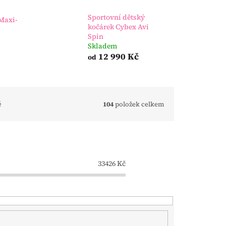
Sportovní dětský
Maxi-
kočárek Cybex Avi
Spin
Skladem
12 990 Kč
od
ě
104
položek celkem
33426
Kč