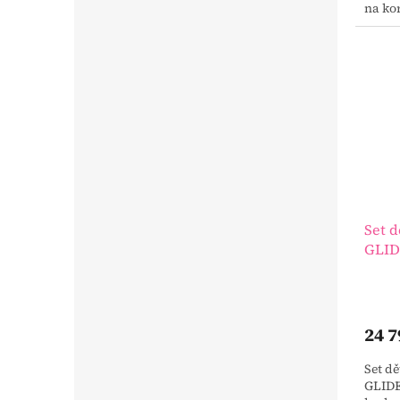
na ko
autos
speciá
Set 
GLID
korb
24 7
Set d
GLIDE