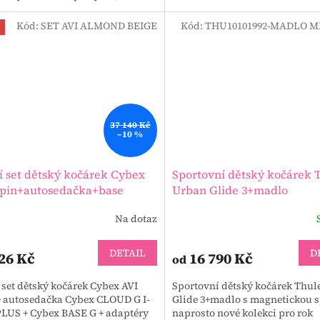
ýlka a samostatná postýlka pro
té dítě....
Kód:
SET AVI ALMOND BEIGE
Kód:
THU10101992-MADLO M
37 140 Kč
–10 %
í set dětský kočárek Cybex
Sportovní dětský kočárek 
Spin+autosedačka+base
Urban Glide 3+madlo
Na dotaz
DETAIL
D
26 Kč
16 790 Kč
od
 set dětský kočárek Cybex AVI
Sportovní dětský kočárek Thul
+ autosedačka Cybex CLOUD G I-
Glide 3+madlo s magnetickou 
PLUS + Cybex BASE G + adaptéry
naprosto nové kolekci pro rok