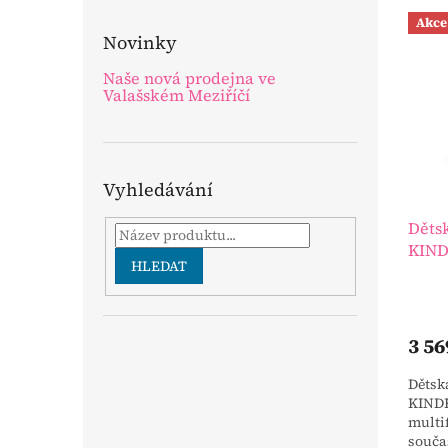
V
Akce
ý
Novinky
p
i
Naše nová prodejna ve
Valašském Meziříčí
s
p
r
o
d
Vyhledávání
u
Děts
k
KIND
t
HLEDAT
ů
3 56
Dětsk
KINDE
multi
souča