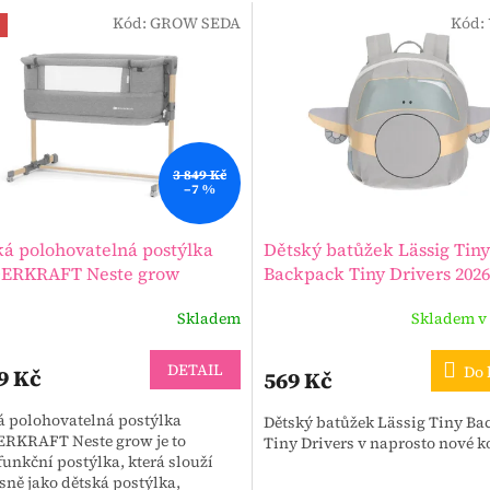
Kód:
GROW SEDA
Kód:
3 849 Kč
–7 %
ká polohovatelná postýlka
Dětský batůžek Lässig Tiny
ERKRAFT Neste grow
Backpack Tiny Drivers 2026
Skladem
Skladem v
DETAIL
Do 
9 Kč
569 Kč
á polohovatelná postýlka
Dětský batůžek Lässig Tiny Ba
RKRAFT Neste grow je to
Tiny Drivers v naprosto nové k
funkční postýlka, která slouží
sně jako dětská postýlka,