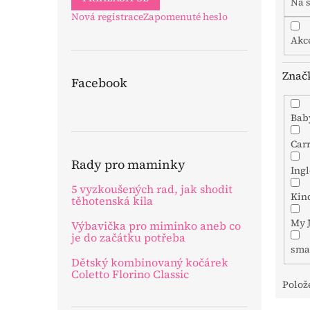
Na 
ů
Nová registrace
Zapomenuté heslo
Akc
Znač
Facebook
Bab
Car
Rady pro maminky
Ing
5 vyzkoušených rad, jak shodit
Kin
těhotenská kila
My 
Výbavička pro miminko aneb co
je do začátku potřeba
sma
Dětský kombinovaný kočárek
Coletto Florino Classic
Polož