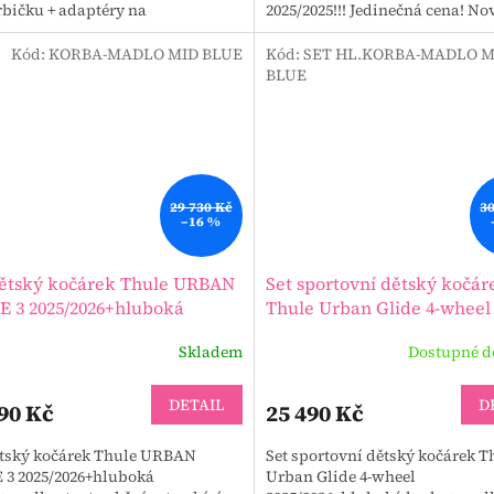
rbičku + adaptéry na
2025/2025!!! Jedinečná cena! No
edačku v krásných barvách ve
magnetickou sponou na 5-ti bo
lní...
Kód:
KORBA-MADLO MID BLUE
Kód:
SET HL.KORBA-MADLO M
BLUE
29 730 Kč
30
–16 %
dětský kočárek Thule URBAN
Set sportovní dětský kočár
E 3 2025/2026+hluboká
Thule Urban Glide 4-wheel
a+madlo
2025/2026+hluboká korba+
Skladem
Dostupné d
DETAIL
D
90 Kč
25 490 Kč
ětský kočárek Thule URBAN
Set sportovní dětský kočárek T
 3 2025/2026+hluboká
Urban Glide 4-wheel