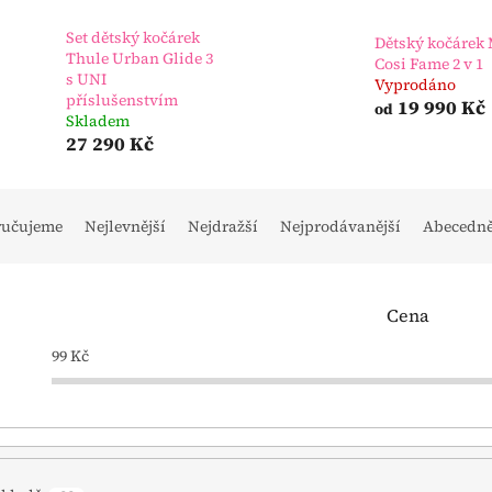
Set dětský kočárek
Dětský kočárek 
Thule Urban Glide 3
Cosi Fame 2 v 1
s UNI
Vyprodáno
příslušenstvím
19 990 Kč
od
Skladem
27 290 Kč
ručujeme
Nejlevnější
Nejdražší
Nejprodávanější
Abecedn
Cena
99
Kč