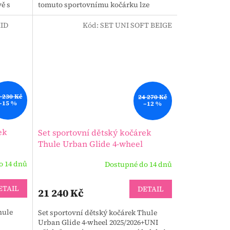
vě s
tomuto sportovnímu kočárku lze
dovém...
dokoupit i hlubokou korbu!!!
Speciální...
ID
Kód:
SET UNI SOFT BEIGE
 230 Kč
24 270 Kč
–15 %
–12 %
ek
Set sportovní dětský kočárek
Thule Urban Glide 4-wheel
madlo
2025/2026+UNI příslušenství
o 14 dnů
Dostupné do 14 dnů
ETAIL
DETAIL
21 240 Kč
hule
Set sportovní dětský kočárek Thule
Urban Glide 4-wheel 2025/2026+UNI