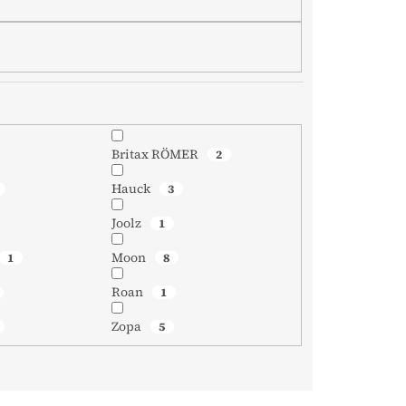
Britax RÖMER
2
Hauck
3
Joolz
1
Moon
1
8
Roan
1
Zopa
5