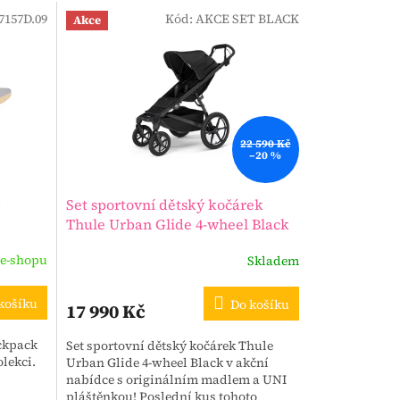
7157D.09
Kód:
AKCE SET BLACK
Akce
22 590 Kč
–20 %
Set sportovní dětský kočárek
Thule Urban Glide 4-wheel Black
 e-shopu
Skladem
košíku
Do košíku
17 990 Kč
ckpack
Set sportovní dětský kočárek Thule
olekci.
Urban Glide 4-wheel Black v akční
nabídce s originálním madlem a UNI
pláštěnkou! Poslední kus tohoto