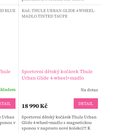
kočárku v černé barvě, který máme pro
Vás...
ID BLUE
Kód:
THULE URBAN GLIDE 4-WHEEL-
MADLO TINTED TAUPE
Thule
Sportovní dětský kočárek Thule
Urban Glide 4-wheel+madlo
Skladem
Na dotaz
ETAIL
DETAIL
18 990 Kč
e Urban
Sportovní dětský kočárek Thule Urban
sponou v
Glide 4-wheel+madlo s magnetickou
sponou v naprosto nové kolekci!!! K