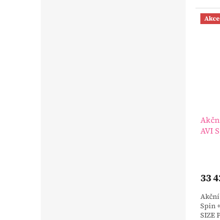
přist
dvoule
Akce
Akčn
AVI 
33 4
Akční
Spin 
SIZE 