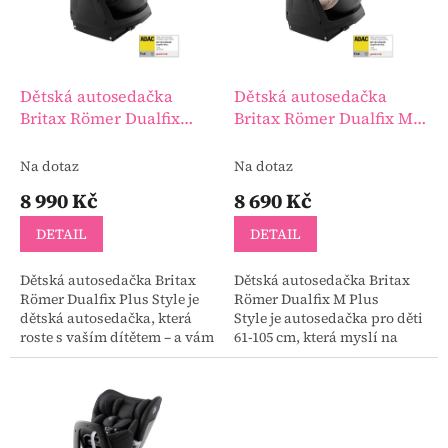
s
u
p
k
r
t
o
ů
d
Dětská autosedačka
Dětská autosedačka
u
Britax Römer Dualfix
Britax Römer Dualfix M
k
Plus Style
Plus Style
t
Na dotaz
Na dotaz
ů
8 990 Kč
8 690 Kč
DETAIL
DETAIL
Dětská autosedačka Britax
Dětská autosedačka Britax
Römer Dualfix Plus Style je
Römer Dualfix M Plus
dětská autosedačka, která
Style je autosedačka pro děti
roste s vaším dítětem – a vám
61-105 cm, která myslí na
přinese klid na každé cestě.
bezpečí i na vaše pohodlí –
Dětská autosedačka je
protože každá cesta s dítětem
vhodná pro...
si zaslouží...