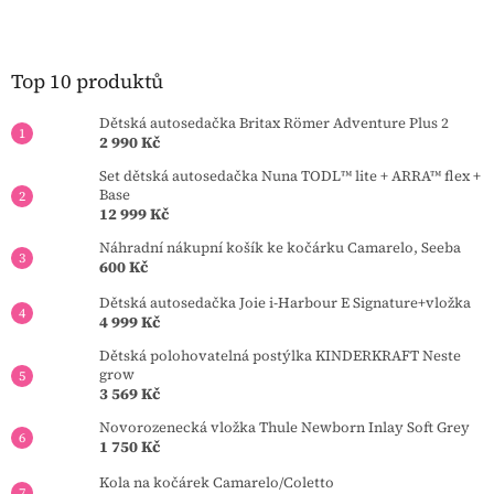
á
á
d
p
a
a
c
t
Top 10 produktů
í
í
p
Dětská autosedačka Britax Römer Adventure Plus 2
r
2 990 Kč
v
k
Set dětská autosedačka Nuna TODL™ lite + ARRA™ flex +
y
Base
v
12 999 Kč
ý
Náhradní nákupní košík ke kočárku Camarelo, Seeba
p
600 Kč
i
s
Dětská autosedačka Joie i-Harbour E Signature+vložka
u
4 999 Kč
Dětská polohovatelná postýlka KINDERKRAFT Neste
grow
3 569 Kč
Novorozenecká vložka Thule Newborn Inlay Soft Grey
1 750 Kč
Kola na kočárek Camarelo/Coletto