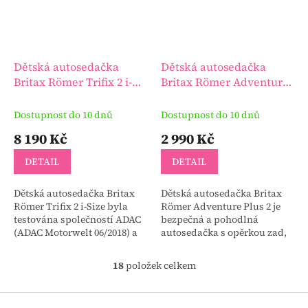
Dětská autosedačka
Dětská autosedačka
Britax Römer Trifix 2 i-
Britax Römer Adventure
Size
Plus 2
Dostupnost do 10 dnů
Dostupnost do 10 dnů
8 190 Kč
2 990 Kč
DETAIL
DETAIL
Dětská autosedačka Britax
Dětská autosedačka Britax
Römer Trifix 2 i-Size byla
Römer Adventure Plus 2 je
testována společností ADAC
bezpečná a pohodlná
(ADAC Motorwelt 06/2018) a
autosedačka s opěrkou zad,
získala hodnocení „DOBRÝ“
vhodná pro cesty všeho
a známku 2,1. Od 15 měsíců -
druhu.
18
položek celkem
O
4 let | 76 -...
v
l
Z