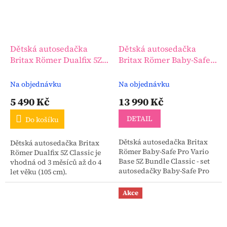
Dětská autosedačka
Dětská autosedačka
Britax Römer Dualfix 5Z
Britax Römer Baby-Safe
Classic
Pro Vario Base 5Z Bundle
Classic
Na objednávku
Na objednávku
5 490 Kč
13 990 Kč
DETAIL
Do košíku
Dětská autosedačka Britax
Dětská autosedačka Britax
Römer Baby-Safe Pro Vario
Römer Dualfix 5Z Classic je
Base 5Z Bundle Classic - set
vhodná od 3 měsíců až do 4
autosedačky Baby-Safe Pro
let věku (105 cm).
Classic se základnou Vario
Base 5Z.
Akce