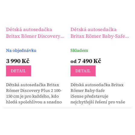
Dětská autosedačka
Dětská autosedačka
Britax Römer Discovery
Britax Römer Baby-Safe
Plus 2 100-150 cm
iSense
Na objednávku
Skladem
3 990 Kč
7 490 Kč
od
DETAIL
DETAIL
Dětská autosedačka Britax
Dětská autosedačka Britax
Römer Discovery Plus 2 100-
Römer Baby-Safe
150 cm je pro každého, kdo
iSense představuje
hledá spolehlivou a snadno
nejchytřejší řešení pro vaše
použitelnou autosedačku s
komfortní a bezpečné
vysokým opěradlem.
cestování, pro děti od
DISCOVERY PLUS je...
narození do 15 měsíců.