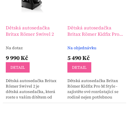
Dětská autosedačka
Dětská autosedačka
Britax Römer Swivel 2
Britax Römer Kidfix Pro
M Style
Na dotaz
Na objednávku
9 990 Kč
5 490 Kč
DETAIL
DETAIL
Dětská autosedačka Britax
Dětská autosedačka Britax
Römer Swivel 2 je
Römer Kidfix Pro M Style -
dětská autosedačka, která
zajistěte své rozrůstající se
roste s vaším dítětem od
rodině nejen potřebnou
narození do 7 let, nabízí 360°
ochranu, ale i maximální
otáčení, bezpečí dle normy
komfort během každého
UN R129 a maximální...
cestování s autosedačkou...