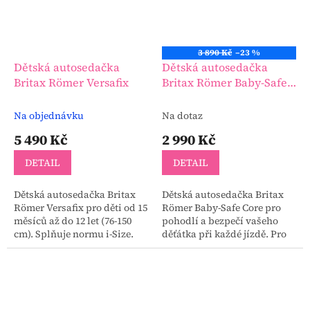
3 890 Kč
–23 %
Dětská autosedačka
Dětská autosedačka
Britax Römer Versafix
Britax Römer Baby-Safe
Core
Na objednávku
Na dotaz
5 490 Kč
2 990 Kč
DETAIL
DETAIL
Dětská autosedačka Britax
Dětská autosedačka Britax
Römer Versafix pro děti od 15
Römer Baby-Safe Core pro
měsíců až do 12 let (76-150
pohodlí a bezpečí vašeho
cm). Splňuje normu i-Size.
děťátka při každé jízdě. Pro
děti od narození až do 83 cm.
Akční cena platí pouze do
vyprodání...