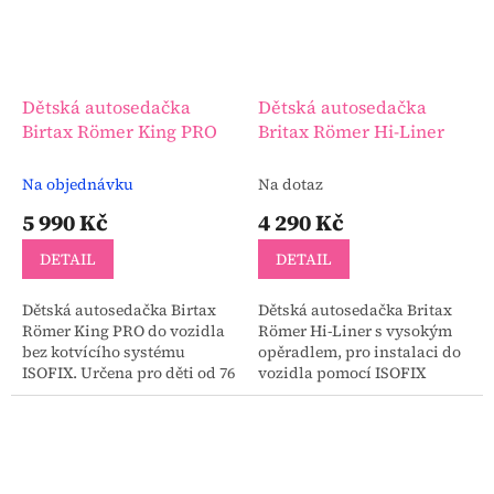
Dětská autosedačka
Dětská autosedačka
Birtax Römer King PRO
Britax Römer Hi-Liner
Na objednávku
Na dotaz
5 990 Kč
4 290 Kč
DETAIL
DETAIL
Dětská autosedačka Birtax
Dětská autosedačka Britax
Römer King PRO do vozidla
Römer Hi-Liner s vysokým
bez kotvícího systému
opěradlem, pro instalaci do
ISOFIX. Určena pro děti od 76
vozidla pomocí ISOFIX
do 105 cm (15 měsíců – 3 let |
systému. Vhodné pro děti od
20 kg).
3,5 do 12 let. Nová kolekce!!!