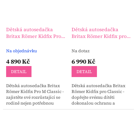
Dětská autosedačka
Dětská autosedačka
Britax Römer Kidfix Pro
Britax Römer Kidfix pro
M Classic
Classic
Na objednávku
Na dotaz
4 890 Kč
6 990 Kč
DETAIL
DETAIL
Dětská autosedačka Britax
Dětská autosedačka Britax
Römer Kidfix Pro M Classic -
Römer Kidfix pro Classic -
zajistěte své rozrůstající se
dopřejte svému dítěti
rodině nejen potřebnou
dokonalou ochranu a
ochranu, ale i maximální
maximální komfort při
komfort během každého
každém cestování s
cestování s...
autosedačkou Kidfix Pro
Classic, určenou...