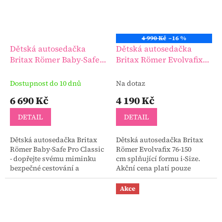
4 990 Kč
–16 %
Dětská autosedačka
Dětská autosedačka
Britax Römer Baby-Safe
Britax Römer Evolvafix
Pro Classic
76-150 cm
Dostupnost do 10 dnů
Na dotaz
6 690 Kč
4 190 Kč
DETAIL
DETAIL
Dětská autosedačka Britax
Dětská autosedačka Britax
Römer Baby-Safe Pro Classic
Römer Evolvafix 76-150
- dopřejte svému miminku
cm splňující formu i-Size.
bezpečné cestování a
Akční cena platí pouze
pohodlný odpočinek od
omezenou dobu!!!
narození až do 15 měsíců s
Akce
autosedačkou Baby-Safe
Pro...