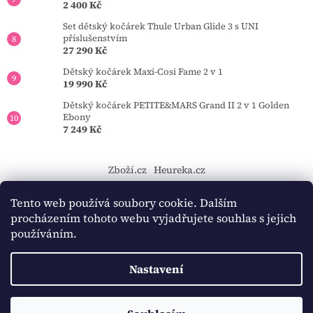
2 400 Kč
Set dětský kočárek Thule Urban Glide 3 s UNI
příslušenstvím
27 290 Kč
Dětský kočárek Maxi-Cosi Fame 2 v 1
19 990 Kč
Dětský kočárek PETITE&MARS Grand II 2 v 1 Golden
Ebony
7 249 Kč
Zboží.cz
Heureka.cz
https://tourmkr.com/F1eycVcPEw
Tento web používá soubory cookie. Dalším
procházením tohoto webu vyjadřujete souhlas s jejich
používáním.
Vytvořil Shoptet
Nastavení
Copyright 2026
BAMBINO-KOCARKY.cz
. Všechna práva