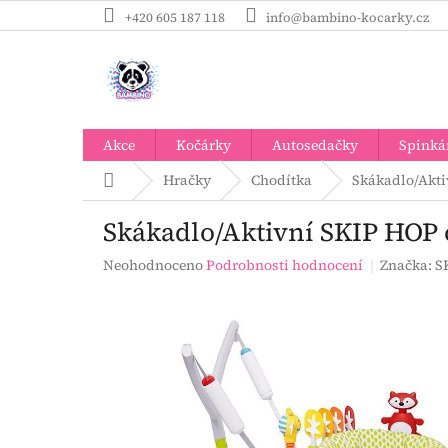
Přejít
+420 605 187 118
info@bambino-kocarky.cz
na
obsah
Akce
Kočárky
Autosedačky
Spinká
Domů
Hračky
Chodítka
Skákadlo/Akti
Skákadlo/Aktivní SKIP HOP
Průměrné
Neohodnoceno
Podrobnosti hodnocení
Značka:
S
hodnocení
produktu
je
0,0
z
5
hvězdiček.