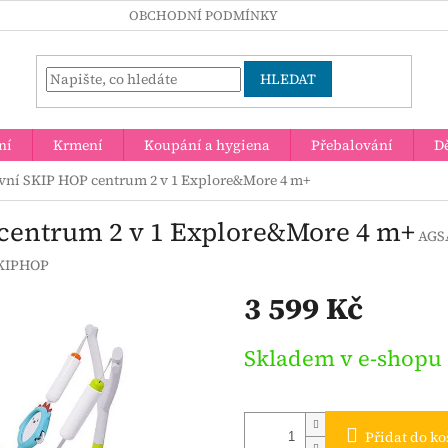
OBCHODNÍ PODMÍNKY
HLEDAT
ní
Krmení
Koupání a hygiena
Přebalování
Dě
vní SKIP HOP centrum 2 v 1 Explore&More 4 m+
 centrum 2 v 1 Explore&More 4 m+
AGS
KIPHOP
3 599 Kč
Měrná
Skladem v e-shopu
cena:
Přidat do ko