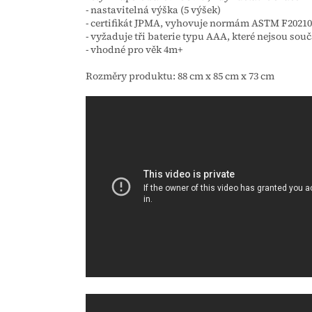
- nastavitelná výška (5 výšek)
- certifikát JPMA, vyhovuje normám ASTM F20210
- vyžaduje tři baterie typu AAA, které nejsou souč
- vhodné pro věk 4m+
Rozměry produktu: 88 cm x 85 cm x 73 cm