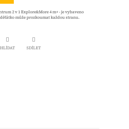
trum 2 v 1 Explore&More 4 m+ - je vybaveno
e děťátko může prozkoumat každou stranu.
HLÍDAT
SDÍLET