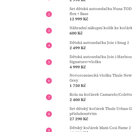
Set dětská autosedačka Nuna TOD
flex + Base
12 999 Kč
Náhradní nákupní košík ke kočár
600 Kč
Dětská autosedačka Joie i-Snug 2
2 499 Kč
Dětská autosedačka Joie i-Harbou
Signature+vložka
4 999 Kč
Novorozenecká vložka Thule Newb
Grey
1 750 Kč
Kola na kočárek Camarelo/Colett
2 400 Kč
Set dětský kočárek Thule Urban Gl
příslušenstvím
27 290 Kč
Dětský kočárek Maxi-Cosi Fame 2 