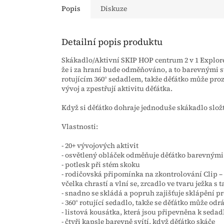
Popis
Diskuze
Detailní popis produktu
Skákadlo/Aktivní SKIP HOP centrum 2 v 1 Explore
že i za hraní bude odměňováno, a to barevnými s
rotujícím 360° sedadlem, takže děťátko může pro
vývoj a zpestřují aktivitu děťátka.
Když si děťátko dohraje jednoduše skákadlo složt
Vlastnosti:
- 20+ vývojových aktivit
- osvětlený obláček odměňuje děťátko barevnými 
- potlesk při stém skoku
- rodičovská připomínka na zkontrolování Clip – o
včelka chrastí a vlní se, zrcadlo ve tvaru ježka s
- snadno se skládá a popruh zajišťuje sklápění p
- 360° rotující sedadlo, takže se děťátko může odrá
- listová kousátka, která jsou připevněna k sedad
- čtyři kapsle barevně svítí, když děťátko skáče