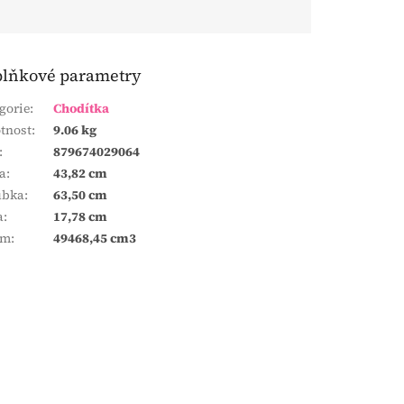
lňkové parametry
gorie
:
Chodítka
tnost
:
9.06 kg
:
879674029064
a
:
43,82 cm
ubka
:
63,50 cm
a
:
17,78 cm
em
:
49468,45 cm3