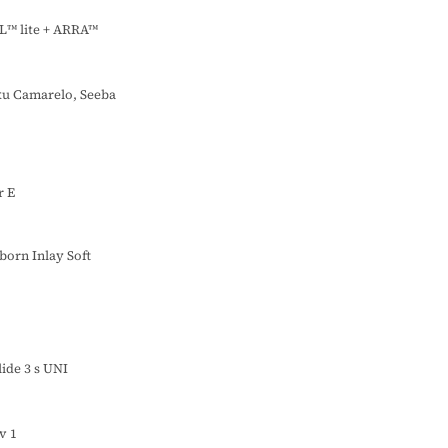
L™ lite + ARRA™
ku Camarelo, Seeba
r E
orn Inlay Soft
o
ide 3 s UNI
v 1