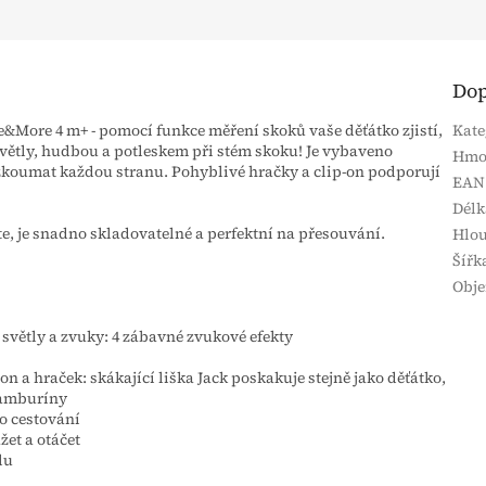
Dop
&More 4 m+ - pomocí funkce měření skoků vaše děťátko zjistí,
Kate
větly, hudbou a potleskem při stém skoku! Je vybaveno
Hmo
zkoumat každou stranu. Pohyblivé hračky a clip-on podporují
EAN
Délk
e, je snadno skladovatelné a perfektní na přesouvání.
Hlo
Šířk
Obj
světly a zvuky: 4 zábavné zvukové efekty
n a hraček: skákající liška Jack poskakuje stejně jako děťátko,
 tamburíny
ro cestování
žet a otáčet
lu