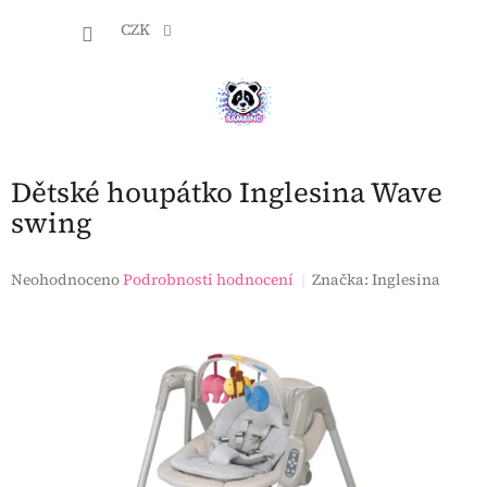
Přejít
NÁKU
na
CZK
obsah
KOŠÍK
Dětské houpátko Inglesina Wave
swing
Průměrné
Neohodnoceno
Podrobnosti hodnocení
Značka:
Inglesina
hodnocení
produktu
je
0,0
z
5
hvězdiček.