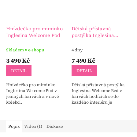
Hnízdečko pro miminko
Dětská přístavná
Inglesina Welcome Pod
postýlka Inglesina
Welcome Bed
Skladem v e-shopu
4 dny
3 490 Kč
7 490 Kč
DETAIL
DETAIL
Hnízdečko pro miminko
Dětská přístavná postýlka
Inglesina Welcome Pod v
Inglesina Welcome Bed v
jemných barvách a v nové
barvách hodících se do
kolekci.
každého interiéru je
navržena tak, aby zajistila
maximální pohodlí
novorozence a maximální
pohodlí...
Popis
Videa (1)
Diskuze