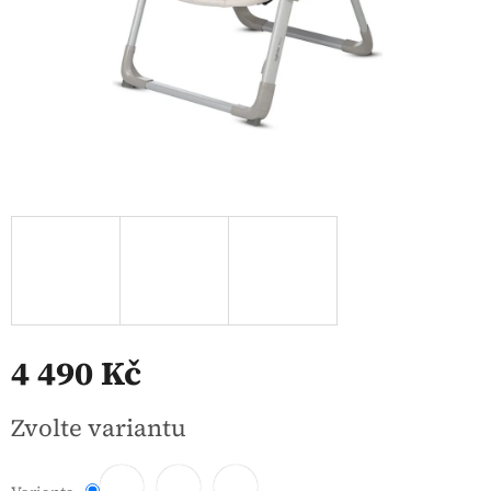
4 490 Kč
Měrná
Zvolte variantu
cena: