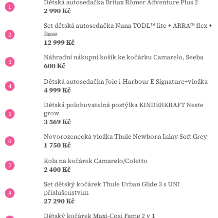
Dětská autosedačka Britax Römer Adventure Plus 2
2 990 Kč
Set dětská autosedačka Nuna TODL™ lite + ARRA™ flex +
Base
12 999 Kč
Náhradní nákupní košík ke kočárku Camarelo, Seeba
600 Kč
Dětská autosedačka Joie i-Harbour E Signature+vložka
4 999 Kč
Dětská polohovatelná postýlka KINDERKRAFT Neste
grow
3 569 Kč
Novorozenecká vložka Thule Newborn Inlay Soft Grey
1 750 Kč
Kola na kočárek Camarelo/Coletto
2 400 Kč
Set dětský kočárek Thule Urban Glide 3 s UNI
příslušenstvím
27 290 Kč
Dětský kočárek Maxi-Cosi Fame 2 v 1