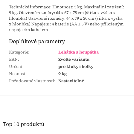
Technické informace: Hmotnost: 5 kg. Maximální zatížení:
9 kg. Otevřené rozměry: 64 x 67 x 78 cm (šířka x výška x
hloubka) Uzavřené rozměry: 64 x 79 x 20 cm (šířka x výška
x hloubka) Napájení: 4 baterie (AA 1,5 V) nebo přiloženým
napájecím kabelem
Doplňkové parametry
Kategorie
:
Lehátka a houpátka
EAN
:
Zvolte variantu
Určení
:
pro kluky i holky
Nosnost
:
9 kg
Požadované vlastnosti
:
Nastavitelné
Z
á
p
a
t
Top 10 produktů
í