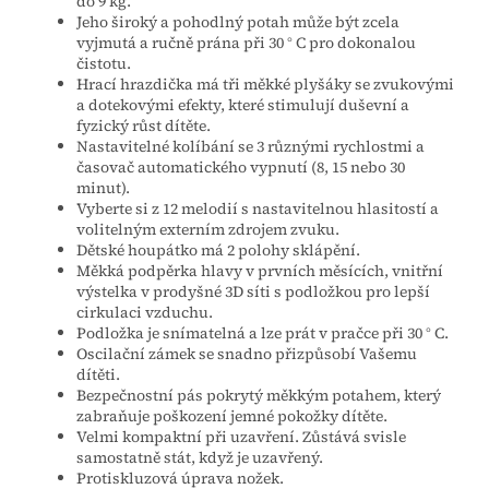
do 9 kg.
Jeho široký a pohodlný potah může být zcela
vyjmutá a ručně prána při 30 ° C pro dokonalou
čistotu.
Hrací hrazdička má tři měkké plyšáky se zvukovými
a dotekovými efekty, které stimulují duševní a
fyzický růst dítěte.
Nastavitelné kolíbání se 3 různými rychlostmi a
časovač automatického vypnutí (8, 15 nebo 30
minut).
Vyberte si z 12 melodií s nastavitelnou hlasitostí a
volitelným externím zdrojem zvuku.
Dětské houpátko má 2 polohy sklápění.
Měkká podpěrka hlavy v prvních měsících, vnitřní
výstelka v prodyšné 3D síti s podložkou pro lepší
cirkulaci vzduchu.
Podložka je snímatelná a lze prát v pračce při 30 ° C.
Oscilační zámek se snadno přizpůsobí Vašemu
dítěti.
Bezpečnostní pás pokrytý měkkým potahem, který
zabraňuje poškození jemné pokožky dítěte.
Velmi kompaktní při uzavření. Zůstává svisle
samostatně stát, když je uzavřený.
Protiskluzová úprava nožek.