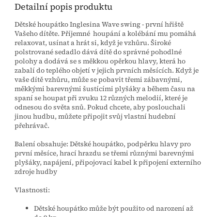
Detailní popis produktu
Dětské houpátko Inglesina Wave swing - první hřiště
Vašeho dítěte. Příjemné houpání a kolébání mu pomáhá
relaxovat, usínat a hrát si, když je vzhůru. Široké
polstrované sedadlo dává dítě do správné pohodlné
polohy a dodává se s měkkou opěrkou hlavy, která ho
zabalí do teplého objetí v jejich prvních měsících. Když je
vaše dítě vzhůru, může se pobavit třemi zábavnými,
měkkými barevnými šustícími plyšáky a během času na
spaní se houpat při zvuku 12 různých melodií, které je
odnesou do světa snů. Pokud chcete, aby poslouchali
jinou hudbu, můžete připojit svůj vlastní hudební
přehrávač.
Balení obsahuje: Dětské houpátko, podpěrku hlavy pro
první měsíce, hrací hrazdu se třemi různými barevnými
plyšáky, napájení, připojovací kabel k připojení externího
zdroje hudby
Vlastnosti:
Dětské houpátko může být použito od narození až