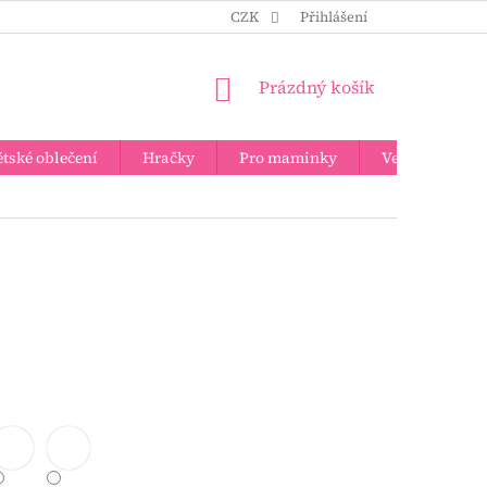
CZK
Přihlášení
NÁKUPNÍ
Prázdný košík
KOŠÍK
tské oblečení
Hračky
Pro maminky
Velkoobchod