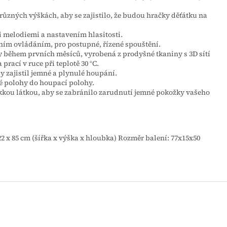
ůzných výškách, aby se zajistilo, že budou hračky děťátku na
 melodiemi a nastavením hlasitosti.
lním ovládáním, pro postupné, řízené spouštění.
 během prvních měsíců, vyrobená z prodyšné tkaniny s 3D sítí
prací v ruce při teplotě 30 °C.
y zajistil jemné a plynulé houpání.
é polohy do houpací polohy.
kkou látkou, aby se zabránilo zarudnutí jemné pokožky vašeho
22 x 85 cm (šířka x výška x hloubka) Rozměr balení: 77x15x50