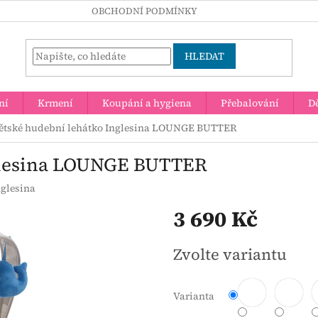
OBCHODNÍ PODMÍNKY
HLEDAT
ní
Krmení
Koupání a hygiena
Přebalování
Dě
ětské hudební lehátko Inglesina LOUNGE BUTTER
nglesina LOUNGE BUTTER
nglesina
3 690 Kč
Měrná
Zvolte variantu
cena:
Varianta