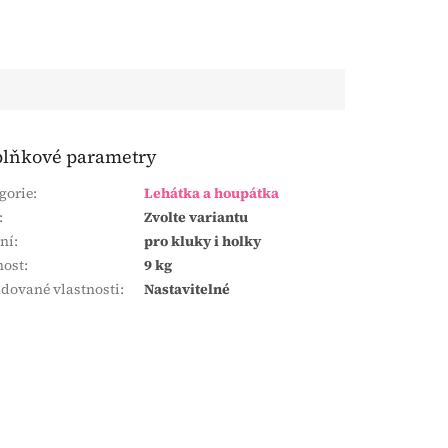
lňkové parametry
gorie
:
Lehátka a houpátka
:
Zvolte variantu
ní
:
pro kluky i holky
nost
:
9 kg
dované vlastnosti
:
Nastavitelné