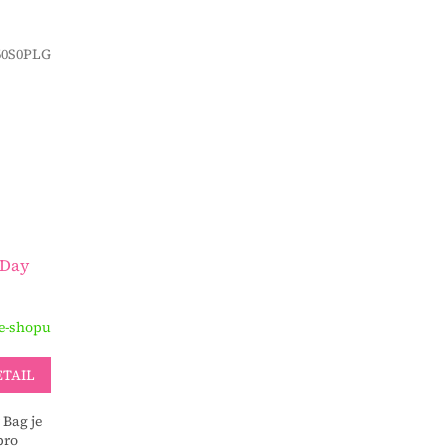
0S0PLG
 Day
e-shopu
ETAIL
 Bag je
pro