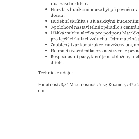
růst vašeho dítěte.
Hrazda s hračkami může být připevněna v r
dosah.
Hudební skříňka s 3 klasickými hudebními
3-polohové nastavitelné opěradlo s centrá
Měkká vnitřní vložka pro podporu hlavičky
pro lepší cirkulaci vzduchu. Odnímatelná a 
Zaoblený tvar konstrukce, navržený tak, ab
Houpací fixační páka pro nastavení z pevn
Bezpečnostní pásy, které jsou obloženy mě
dítěte.
Technické údaje:
Hmotnost: 3,34 Max. nosnost: 9 kg Rozměry: 47 x 
cm
Z
á
p
a