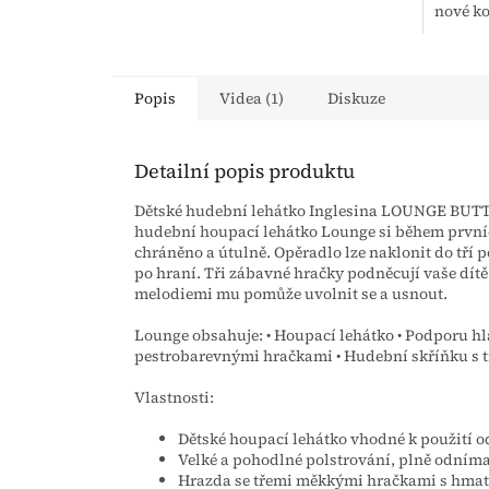
nové ko
Popis
Videa (1)
Diskuze
Detailní popis produktu
Dětské hudební lehátko Inglesina LOUNGE BUTTE
hudební houpací lehátko Lounge si během prvních
chráněno a útulně. Opěradlo lze naklonit do tří 
po hraní. Tři zábavné hračky podněcují vaše dít
melodiemi mu pomůže uvolnit se a usnout.
Lounge obsahuje: • Houpací lehátko • Podporu hl
pestrobarevnými hračkami • Hudební skříňku s 
Vlastnosti:
Dětské houpací lehátko vhodné k použití od
Velké a pohodlné polstrování, plně odnímate
Hrazda se třemi měkkými hračkami s hmato