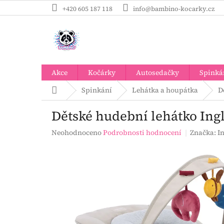
Přejít
+420 605 187 118
info@bambino-kocarky.cz
na
obsah
Akce
Kočárky
Autosedačky
Spinká
Domů
Spinkání
Lehátka a houpátka
D
Dětské hudební lehátko I
Průměrné
Neohodnoceno
Podrobnosti hodnocení
Značka:
I
hodnocení
produktu
je
0,0
z
5
hvězdiček.