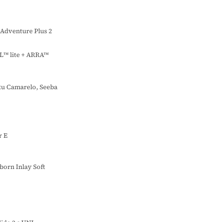
Adventure Plus 2
L™ lite + ARRA™
ku Camarelo, Seeba
r E
orn Inlay Soft
o