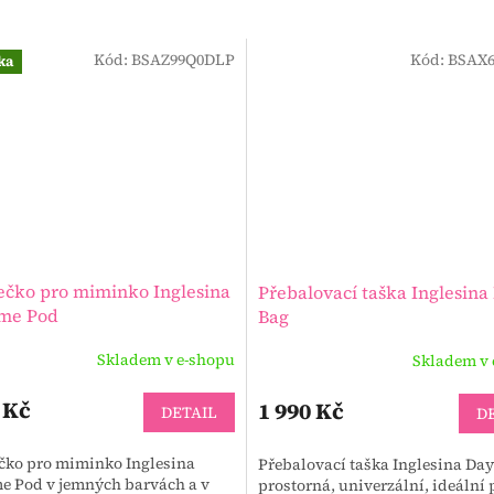
Kód:
BSAZ99Q0DLP
Kód:
BSAX6
ka
čko pro miminko Inglesina
Přebalovací taška Inglesina
me Pod
Bag
Skladem v e-shopu
Skladem v 
 Kč
1 990 Kč
DETAIL
D
čko pro miminko Inglesina
Přebalovací taška Inglesina Day
e Pod v jemných barvách a v
prostorná, univerzální, ideální 