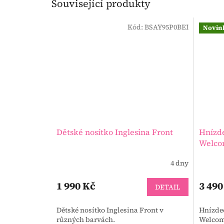
Související produkty
Kód:
BSAY95P0BEI
Novin
Dětské nosítko Inglesina Front
Hnízde
Welco
4 dny
1 990 Kč
3 490
DETAIL
Dětské nosítko Inglesina Front v
Hnízde
různých barvách.
Welcom