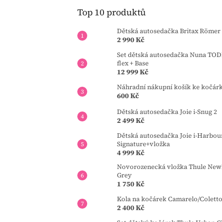
Top 10 produktů
Dětská autosedačka Britax Römer 
2 990 Kč
Set dětská autosedačka Nuna TOD
flex + Base
12 999 Kč
Náhradní nákupní košík ke kočár
600 Kč
Dětská autosedačka Joie i-Snug 2
2 499 Kč
Dětská autosedačka Joie i-Harbou
Signature+vložka
4 999 Kč
Novorozenecká vložka Thule Newb
Grey
1 750 Kč
Kola na kočárek Camarelo/Colett
2 400 Kč