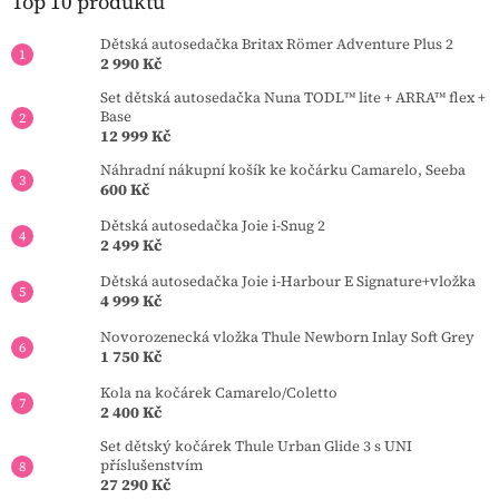
t
Top 10 produktů
í
Dětská autosedačka Britax Römer Adventure Plus 2
2 990 Kč
Set dětská autosedačka Nuna TODL™ lite + ARRA™ flex +
Base
12 999 Kč
Náhradní nákupní košík ke kočárku Camarelo, Seeba
600 Kč
Dětská autosedačka Joie i-Snug 2
2 499 Kč
Dětská autosedačka Joie i-Harbour E Signature+vložka
4 999 Kč
Novorozenecká vložka Thule Newborn Inlay Soft Grey
1 750 Kč
Kola na kočárek Camarelo/Coletto
2 400 Kč
Set dětský kočárek Thule Urban Glide 3 s UNI
příslušenstvím
27 290 Kč