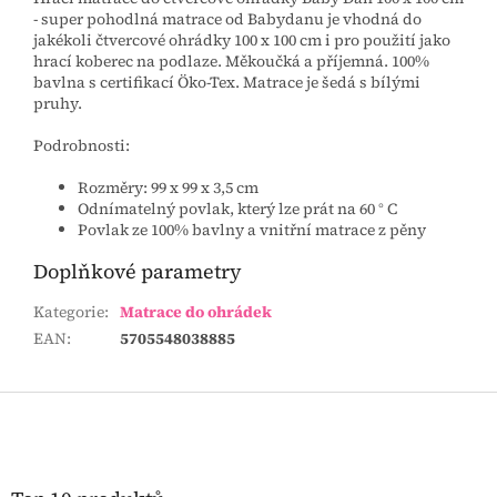
- super pohodlná matrace od Babydanu je vhodná do
jakékoli čtvercové ohrádky 100 x 100 cm i pro použití jako
hrací koberec na podlaze. Měkoučká a příjemná. 100%
bavlna s certifikací Öko-Tex. Matrace je šedá s bílými
pruhy.
Podrobnosti:
Rozměry: 99 x 99 x 3,5 cm
Odnímatelný povlak, který lze prát na 60 ° C
Povlak ze 100% bavlny a vnitřní matrace z pěny
Doplňkové parametry
Kategorie
:
Matrace do ohrádek
EAN
:
5705548038885
Z
á
p
a