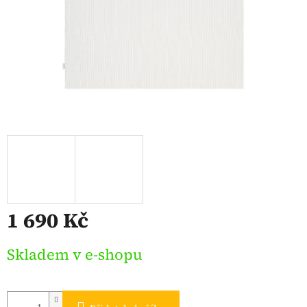
1 690 Kč
Měrná
Skladem v e-shopu
cena: