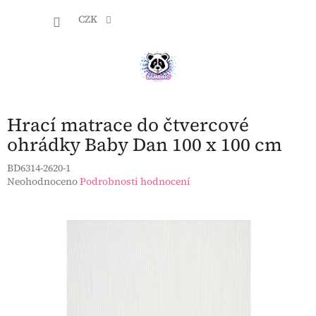
Přejít
NÁKU
na
CZK
obsah
KOŠÍK
Hrací matrace do čtvercové
ohrádky Baby Dan 100 x 100 cm
BD6314-2620-1
Průměrné
Neohodnoceno
Podrobnosti hodnocení
hodnocení
produktu
je
0,0
z
5
hvězdiček.