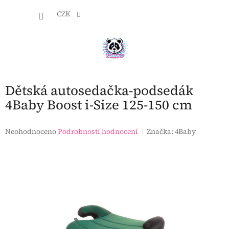
Přejít
NÁKU
na
CZK
obsah
KOŠÍK
Dětská autosedačka-podsedák
4Baby Boost i-Size 125-150 cm
Průměrné
Neohodnoceno
Podrobnosti hodnocení
Značka:
4Baby
hodnocení
produktu
je
0,0
z
5
hvězdiček.