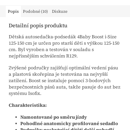
Popis
Podobné (10)
Diskuze
Detailní popis produktu
Dětská autosedačka-podsedák 4Baby Boost i-Size
125-150 cm je určen pro starší děti s výškou 125-150
cm. Byl vyroben a testován v souladu s
nejpřísnějším schválením R129.
Zvýšené područky zajišťují optimální vedení pásu
a plastová skořepina je testována na nejvyšší
zatížení. Boost se instaluje pomocí 3-bodových
bezpečnostních pásů auta, takže pasuje do aut bez
systému Isofix.
Charakteristika:
Namontované po směru jízdy
Pohodlné anatomicky profilované sedadlo
Područky poskytující dítěti další pohodlí