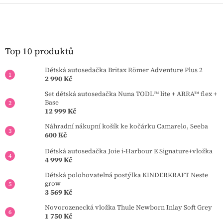
Z
á
p
a
t
Top 10 produktů
í
Dětská autosedačka Britax Römer Adventure Plus 2
2 990 Kč
Set dětská autosedačka Nuna TODL™ lite + ARRA™ flex +
Base
12 999 Kč
Náhradní nákupní košík ke kočárku Camarelo, Seeba
600 Kč
Dětská autosedačka Joie i-Harbour E Signature+vložka
4 999 Kč
Dětská polohovatelná postýlka KINDERKRAFT Neste
grow
3 569 Kč
Novorozenecká vložka Thule Newborn Inlay Soft Grey
1 750 Kč