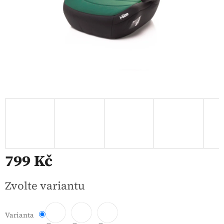
799 Kč
Měrná
Zvolte variantu
cena:
Varianta