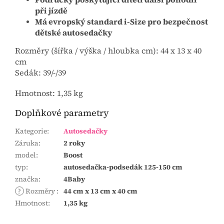
při jízdě
Má evropský standard i-Size pro bezpečnost
dětské autosedačky
Rozměry (šířka / výška / hloubka cm): 44 x 13 x 40
cm
Sedák: 39/-/39
Hmotnost: 1,35 kg
Doplňkové parametry
Kategorie
:
Autosedačky
Záruka
:
2 roky
model
:
Boost
typ
:
autosedačka-podsedák 125-150 cm
značka
:
4Baby
?
Rozměry
:
44 cm x 13 cm x 40 cm
Hmotnost
:
1,35 kg