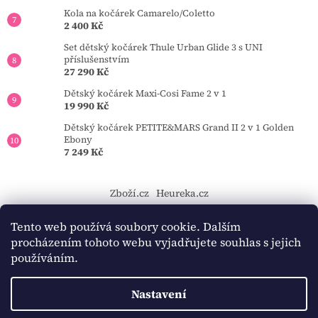
Kola na kočárek Camarelo/Coletto
2 400 Kč
Set dětský kočárek Thule Urban Glide 3 s UNI
příslušenstvím
27 290 Kč
Dětský kočárek Maxi-Cosi Fame 2 v 1
19 990 Kč
Dětský kočárek PETITE&MARS Grand II 2 v 1 Golden
Ebony
7 249 Kč
Zboží.cz
Heureka.cz
https://tourmkr.com/F1eycVcPEw
Tento web používá soubory cookie. Dalším
procházením tohoto webu vyjadřujete souhlas s jejich
používáním.
Vytvořil Shoptet
Nastavení