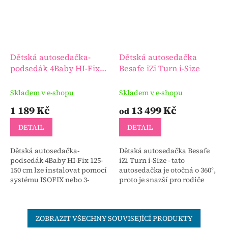
Dětská autosedačka-
Dětská autosedačka
podsedák 4Baby HI-Fix
Besafe iZi Turn i-Size
125-150 cm
Skladem v e-shopu
Skladem v e-shopu
1 189 Kč
13 499 Kč
od
DETAIL
DETAIL
Dětská autosedačka-
Dětská autosedačka Besafe
podsedák 4Baby HI-Fix 125-
iZi Turn i-Size - tato
150 cm lze instalovat pomocí
autosedačka je otočná o 360°,
systému ISOFIX nebo 3-
proto je snazší pro rodiče
bodových bezpečnostních
umístit dítě do autosedačky.
pásů do auta.
Stále ale důrazně
doporučujeme, aby...
ZOBRAZIT VŠECHNY SOUVISEJÍCÍ PRODUKTY