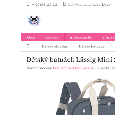
Přejít
+420 605 187 118
info@bambino-kocarky.cz
na
obsah
Akce
Kočárky
Autosedačky
Spinká
Domů
Dětské oblečení
Dětské batůžky
Dětský batůžek Lässig Mini
Průměrné
Neohodnoceno
Podrobnosti hodnocení
Značka:
L
hodnocení
produktu
je
0,0
z
5
hvězdiček.