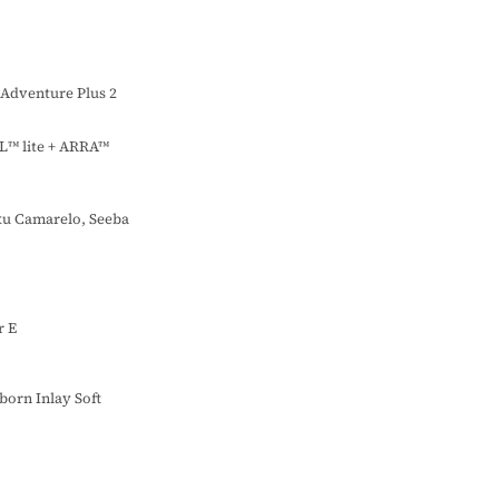
Adventure Plus 2
L™ lite + ARRA™
ku Camarelo, Seeba
r E
orn Inlay Soft
o