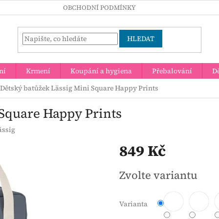
OBCHODNÍ PODMÍNKY
HLEDAT
ní
Krmení
Koupání a hygiena
Přebalování
Dě
Dětský batůžek Lässig Mini Square Happy Prints
 Square Happy Prints
ässig
849 Kč
Měrná
Zvolte variantu
cena:
Varianta