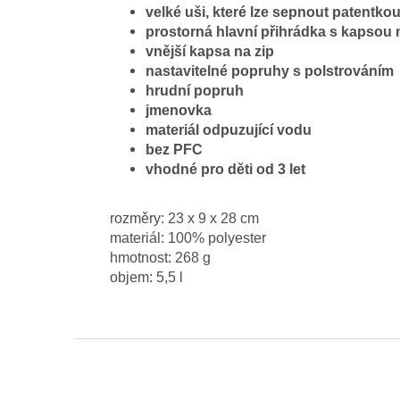
velké uši, které lze sepnout patentko
prostorná hlavní přihrádka s kapsou n
vnější kapsa na zip
nastavitelné popruhy s polstrováním
hrudní popruh
jmenovka
materiál odpuzující vodu
bez PFC
vhodné pro děti od 3 let
rozměry: 23 x 9 x 28 cm
materiál: 100% polyester
hmotnost: 268 g
objem: 5,5 l
Z
á
p