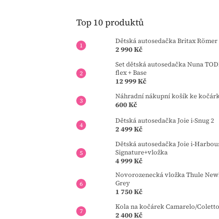
Top 10 produktů
Dětská autosedačka Britax Römer 
2 990 Kč
Set dětská autosedačka Nuna TOD
flex + Base
12 999 Kč
Náhradní nákupní košík ke kočár
600 Kč
Dětská autosedačka Joie i-Snug 2
2 499 Kč
Dětská autosedačka Joie i-Harbou
Signature+vložka
4 999 Kč
Novorozenecká vložka Thule Newb
Grey
1 750 Kč
Kola na kočárek Camarelo/Colett
2 400 Kč