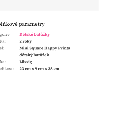
lňkové parametry
gorie
:
Dětské batůžky
uka
:
2 roky
el
:
Mini Square Happy Prints
dětský batůžek
čka
:
Lässig
elikost
:
23 cm x 9 cm x 28 cm