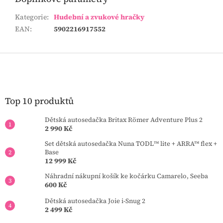
Kategorie
:
Hudební a zvukové hračky
EAN
:
5902216917552
Z
á
p
a
t
Top 10 produktů
í
Dětská autosedačka Britax Römer Adventure Plus 2
2 990 Kč
Set dětská autosedačka Nuna TODL™ lite + ARRA™ flex +
Base
12 999 Kč
Náhradní nákupní košík ke kočárku Camarelo, Seeba
600 Kč
Dětská autosedačka Joie i-Snug 2
2 499 Kč