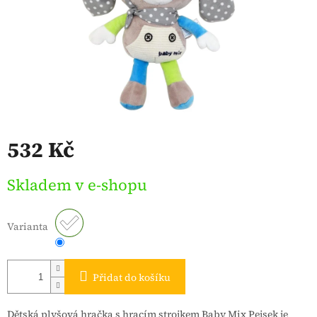
532 Kč
Měrná
Skladem v e-shopu
cena:
Varianta
Přidat do košíku
Dětská plyšová hračka s hracím strojkem Baby Mix Pejsek je