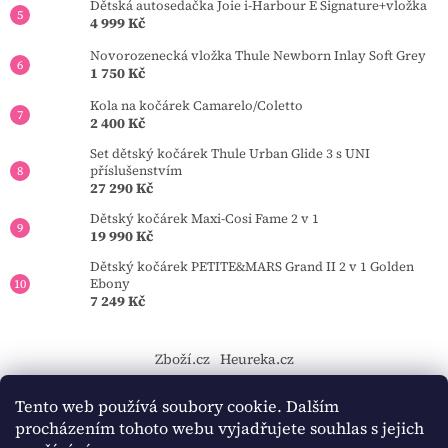
Dětská autosedačka Joie i-Harbour E Signature+vložka
4 999 Kč
Novorozenecká vložka Thule Newborn Inlay Soft Grey
1 750 Kč
Kola na kočárek Camarelo/Coletto
2 400 Kč
Set dětský kočárek Thule Urban Glide 3 s UNI
příslušenstvím
27 290 Kč
Dětský kočárek Maxi-Cosi Fame 2 v 1
19 990 Kč
Dětský kočárek PETITE&MARS Grand II 2 v 1 Golden
Ebony
7 249 Kč
Zboží.cz
Heureka.cz
https://tourmkr.com/F1eycVcPEw
Tento web používá soubory cookie. Dalším
procházením tohoto webu vyjadřujete souhlas s jejich