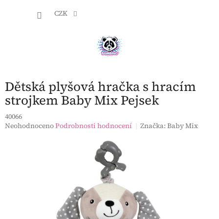
Přejít
NÁKU
na
CZK
obsah
KOŠÍK
Dětská plyšová hračka s hracím
strojkem Baby Mix Pejsek
40066
Průměrné
Neohodnoceno
Podrobnosti hodnocení
Značka:
Baby Mix
hodnocení
produktu
je
0,0
z
5
hvězdiček.