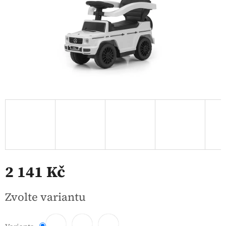
2 141 Kč
Měrná
Zvolte variantu
cena: