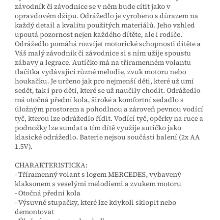
závodník či závodnice se v něm bude cítit jako v
opravdovém džípu. Odrážedlo je vyrobeno s důrazem na
každý detail a kvalitu použitých materiálů. Jeho vzhled
upoutá pozornost nejen každého dítěte, ale i rodiče.
Odrážedlo pomáhá rozvíjet motorické schopnosti dítěte a
Váš malý závodník či závodnice si s ním užije spoustu
zábavy a legrace. Autíčko má na tříramenném volantu
tlačítka vydávající různé melodie, zvuk motoru nebo
houkačku. Je určeno jak pro nejmenší děti, které už umí
sedět, tak i pro děti, které se už naučily chodit. Odrážedlo
má otočná přední kola, široké a komfortní sedadlo s
úložným prostorem a pohodlnou a zároveň pevnou vodící
tyč, kterou lze odrážedlo řídit. Vodící tyč, opěrky na ruce a
podnožky lze sundat a tím dítě využije autíčko jako
klasické odrážedlo. Baterie nejsou součástí balení (2x AA
1.5V).
CHARAKTERISTICKA:
- Tříramenný volant s logem MERCEDES, vybavený
klaksonem s veselými melodiemi a zvukem motoru
- Otočná přední kola
- Výsuvné stupačky, které lze kdykoli sklopit nebo
demontovat