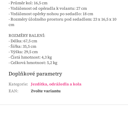
- Průměr kol: 16,5 cm
- Vzdálenost od opěradla k volantu: 27 cm
- Vzdálenost opěrky nohou po sedadlo: 18 cm
- Rozměry úložného prostoru pod sedadlem: 23 x 16,5 x 10
cm
ROZMĚRY BALENÍ:
- Délka: 67,5 cm
- Šířka: 35,5 cm
- Výška: 29,5 cm
- Čistá hmotnost: 4,3 kg
- Celková hmotnost: 5,2 kg
Doplňkové parametry
Kategorie
:
Jezdítka, odrážedla a kola
EAN
:
Zvolte variantu
Z
á
p
a