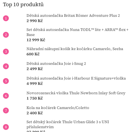
t
Top 10 produktů
í
Dětská autosedačka Britax Römer Adventure Plus 2
2 990 Kč
Set dětská autosedačka Nuna TODL™ lite + ARRA™ flex +
Base
12 999 Kč
Náhradní nákupní košík ke kočárku Camarelo, Seeba
600 Kč
Dětská autosedačka Joie i-Snug 2
2 499 Kč
Dětská autosedačka Joie i-Harbour E Signature+vložka
4 999 Kč
Novorozenecká vložka Thule Newborn Inlay Soft Grey
1 750 Kč
Kola na kočárek Camarelo/Coletto
2 400 Kč
Set dětský kočárek Thule Urban Glide 3 s UNI
příslušenstvím
27 290 Kč