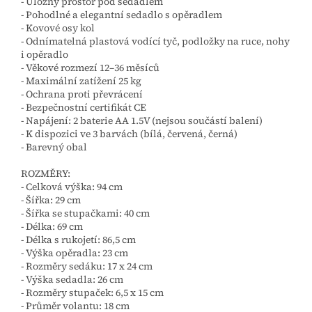
- Úložný prostor pod sedadlem
- Pohodlné a elegantní sedadlo s opěradlem
- Kovové osy kol
- Odnímatelná plastová vodící tyč, podložky na ruce, nohy
i opěradlo
- Věkové rozmezí 12–36 měsíců
- Maximální zatížení 25 kg
- Ochrana proti převrácení
- Bezpečnostní certifikát CE
- Napájení: 2 baterie AA 1.5V (nejsou součástí balení)
- K dispozici ve 3 barvách (bílá, červená, černá)
- Barevný obal
ROZMĚRY:
- Celková výška: 94 cm
- Šířka: 29 cm
- Šířka se stupačkami: 40 cm
- Délka: 69 cm
- Délka s rukojetí: 86,5 cm
- Výška opěradla: 23 cm
- Rozměry sedáku: 17 x 24 cm
- Výška sedadla: 26 cm
- Rozměry stupaček: 6,5 x 15 cm
- Průměr volantu: 18 cm