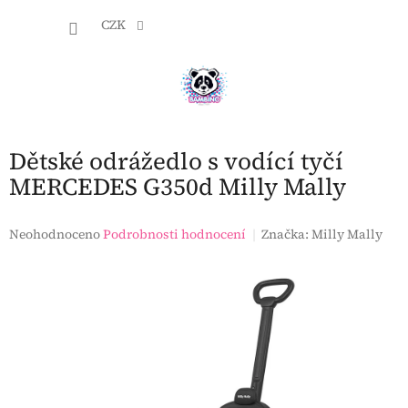
Přejít
NÁKU
na
CZK
obsah
KOŠÍK
Dětské odrážedlo s vodící tyčí
MERCEDES G350d Milly Mally
Průměrné
Neohodnoceno
Podrobnosti hodnocení
Značka:
Milly Mally
hodnocení
produktu
je
0,0
z
5
hvězdiček.