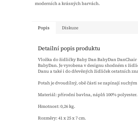
moderních a krásných barvách.
Popis
Diskuze
Detailní popis produktu
Vložka do židličky Baby Dan BabyDan DanChair - 
BabyDan. Je vyrobena v designu shodném s židl
Danu a také i do dřevěných židliček ostatních zn
Potah je dvoudílný, obě části se zapínají suchým
Materiál: přírodní bavlna, náplň 100% polyester.
Hmotnost: 0,26 kg.
Rozměry: 41 x 25 x 7 cm.