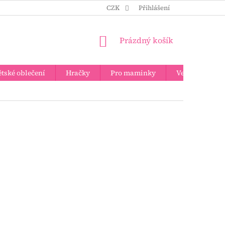
CZK
Přihlášení
NÁKUPNÍ
Prázdný košík
KOŠÍK
tské oblečení
Hračky
Pro maminky
Velkoobchod