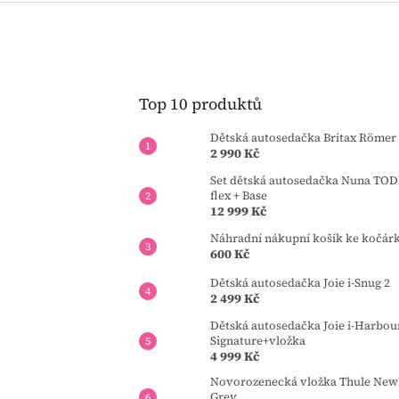
Top 10 produktů
Dětská autosedačka Britax Römer 
2 990 Kč
Set dětská autosedačka Nuna TOD
flex + Base
12 999 Kč
Náhradní nákupní košík ke kočár
600 Kč
Dětská autosedačka Joie i-Snug 2
2 499 Kč
Dětská autosedačka Joie i-Harbou
Signature+vložka
4 999 Kč
Novorozenecká vložka Thule Newb
Grey