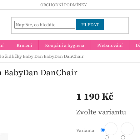
OBCHODNÍ PODMÍNKY
HLEDAT
ní
Krmení
Koupání a hygiena
Přebalování
Dě
do židličky Baby Dan BabyDan DanChair
an BabyDan DanChair
1 190 Kč
Měrná
Zvolte variantu
cena:
Varianta