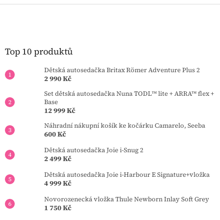
Z
á
p
a
t
Top 10 produktů
í
Dětská autosedačka Britax Römer Adventure Plus 2
2 990 Kč
Set dětská autosedačka Nuna TODL™ lite + ARRA™ flex +
Base
12 999 Kč
Náhradní nákupní košík ke kočárku Camarelo, Seeba
600 Kč
Dětská autosedačka Joie i-Snug 2
2 499 Kč
Dětská autosedačka Joie i-Harbour E Signature+vložka
4 999 Kč
Novorozenecká vložka Thule Newborn Inlay Soft Grey
1 750 Kč