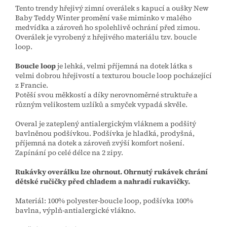
Tento trendy hřejivý zimní overálek s kapucí a oušky New
Baby Teddy Winter promění vaše miminko v malého
medvídka a zároveň ho spolehlivě ochrání před zimou.
Overálek je vyrobený z hřejivého materiálu tzv. boucle
loop.
Boucle loop
je lehká, velmi příjemná na dotek látka s
velmi dobrou hřejivostí a texturou boucle loop pocházející
z Francie.
Potěší svou měkkostí a díky nerovnoměrné struktuře a
různým velikostem uzlíků a smyček vypadá skvěle.
Overal je zateplený antialergickým vláknem a podšitý
bavlněnou podšívkou. Podšívka je hladká, prodyšná,
příjemná na dotek a zároveň zvýší komfort nošení.
Zapínání po celé délce na 2 zipy.
Rukávky overálku lze ohrnout. Ohrnutý rukávek chrání
dětské ručičky před chladem a nahradí rukavičky.
Materiál: 100% polyester-boucle loop, podšívka 100%
bavlna, výplň-antialergické vlákno.