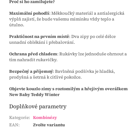
Proč si ho zamilujete?
Maximální pohodlí
: Měkkoučký materiál a antialergická
výplň zajistí, že bude vašemu miminku vždy teplo a
útulno.
Praktičnost na prvním místě
: Dva zipy po celé délce
usnadní oblékání i přebalování.
Ochrana před chladem
: Rukávky lze jednoduše ohrnout a
tím nahradit rukavičky.
Bezpečný a příjemný
: Bavlněná podšívka je hladká,
prodyšná a šetrná k citlivé pokožce.
Objevte kouzlo zimy s roztomilým a hřejivým overálkem
New Baby Teddy Winter
Doplňkové parametry
Kategorie
:
Kombinézy
EAN
:
Zvolte variantu