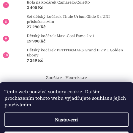
Kola na kočárek Camarelo/Coletto
2 400 Kč
Set dětský kočárek Thule Urban Glide 3 s UNI
příslušenstvím
27 290 Kč
Dětský kočárek Maxi-Cosi Fame 2 v 1
19 990 Kč
Dětský kočárek PETITE&MARS Grand II 2 v 1 Golden
Ebony
7 249 Kč
Zboží.cz
Heureka.cz
https://tourmkr.com/F1eycVcPEw
Tento web používá soubory cookie. Dalším
procházením tohoto webu vyjadřujete souhlas s jejich
používáním.
Vytvořil Shoptet
Nastavení