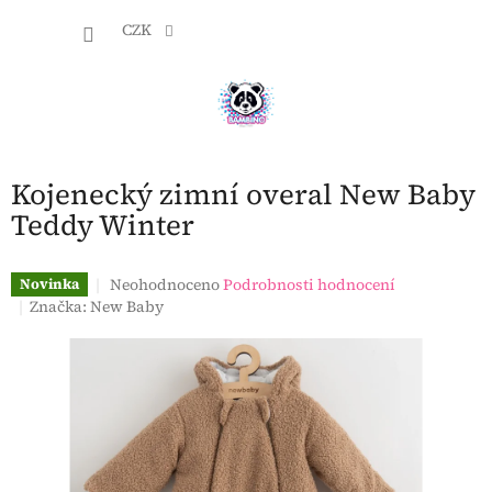
Přejít
NÁKU
na
CZK
obsah
KOŠÍK
Kojenecký zimní overal New Baby
Teddy Winter
Průměrné
Neohodnoceno
Podrobnosti hodnocení
Novinka
hodnocení
Značka:
New Baby
produktu
je
0,0
z
5
hvězdiček.