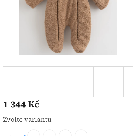
1 344 Kč
Měrná
Zvolte variantu
cena: