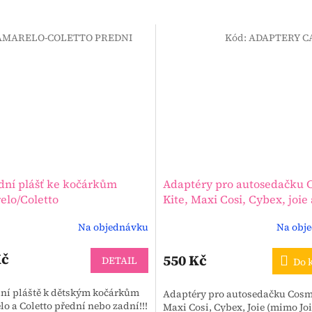
AMARELO-COLETTO PREDNI
Kód:
ADAPTERY C
ní plášť ke kočárkům
Adaptéry pro autosedačku 
lo/Coletto
Kite, Maxi Cosi, Cybex, joie 
Besafe 0-13 kg ke kočárkům
Na objednávku
Na obj
Průměrné
Coletto, Camarelo a Seeba
hodnocení
produktu
Kč
550 Kč
DETAIL
Do 
je
3,2
ní pláště k dětským kočárkům
Adaptéry pro autosedačku Cosmo
z
o a Coletto přední nebo zadní!!!
Maxi Cosi, Cybex, Joie (mimo Joie
5