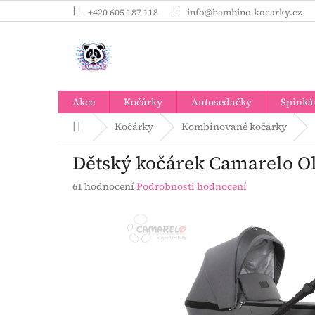
Přejít
+420 605 187 118
info@bambino-kocarky.cz
na
obsah
Akce
Kočárky
Autosedačky
Spinká
Domů
Kočárky
Kombinované kočárky
Dětský kočárek Camarelo Ol
Průměrné
61 hodnocení
Podrobnosti hodnocení
hodnocení
produktu
je
2,9
z
5
hvězdiček.