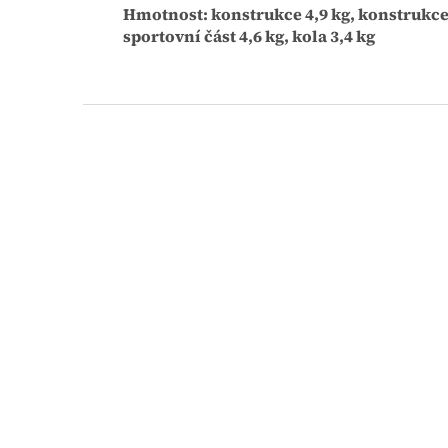
Hmotnost: konstrukce 4,9 kg, konstrukce 
sportovní část 4,6 kg, kola 3,4 kg
Z
á
p
a
t
í