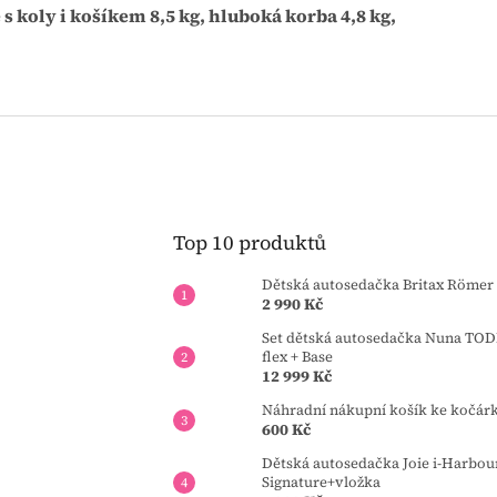
s koly i košíkem 8,5 kg, hluboká korba 4,8 kg,
Top 10 produktů
Dětská autosedačka Britax Römer 
2 990 Kč
Set dětská autosedačka Nuna TOD
flex + Base
12 999 Kč
Náhradní nákupní košík ke kočár
600 Kč
Dětská autosedačka Joie i-Harbou
Signature+vložka