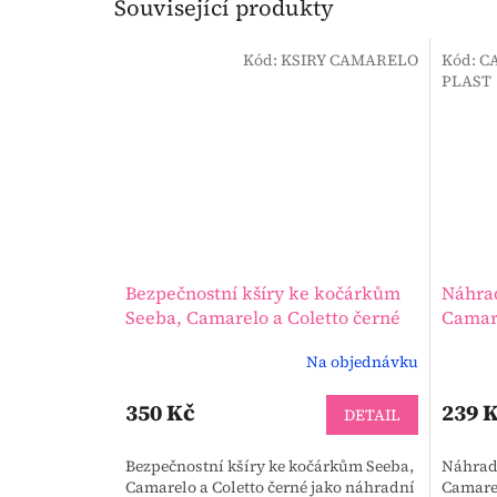
Související produkty
Kód:
KSIRY CAMARELO
Kód:
C
PLAST
Bezpečnostní kšíry ke kočárkům
Náhrad
Seeba, Camarelo a Coletto černé
Camare
Na objednávku
Průměrné
hodnocení
produktu
350 Kč
239 
DETAIL
je
1,0
Bezpečnostní kšíry ke kočárkům Seeba,
Náhrad
z
Camarelo a Coletto černé jako náhradní
Camarel
5