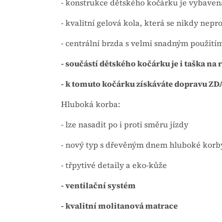
- konstrukce dětského kočárku je vybaven
- kvalitní gelová kola, která se nikdy nep
- centrální brzda s velmi snadným použití
- součástí dětského kočárku je i taška na 
- k tomuto kočárku získáváte dopravu 
Hluboká korba:
- lze nasadit po i proti směru jízdy
- nový typ s dřevěným dnem hluboké korby
- třpytivé detaily a eko-kůže
- ventilační systém
- kvalitní molitanová matrace