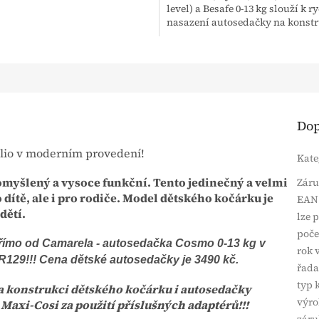
level) a Besafe 0-13 kg slouží k 
hvězdiček.
nasazení autosedačky na konstr
kočárků Coletto, Camarelo...
Dop
lio v moderním provedení!
Kate
omyšlený a vysoce funkční. Tento jedinečný a velmi
Zár
dítě, ale i pro rodiče. Model dětského kočárku je
EAN
dětí.
lze 
poče
ímo od Camarela - autosedačka Cosmo 0-13 kg v
rok 
R129!!! Cena dětské autosedačky je 3490 kč.
řad
typ 
 konstrukci dětského kočárku i autosedačky
výro
 Maxi-Cosi za použití příslušných adaptérů!!!
záru