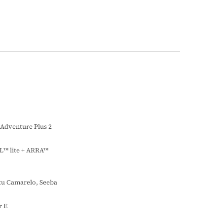
Adventure Plus 2
L™ lite + ARRA™
ku Camarelo, Seeba
r E