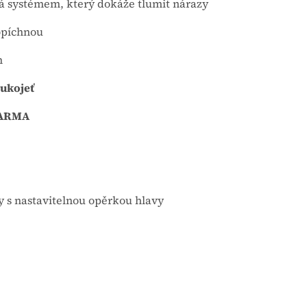
á systémem, který dokáže tlumit nárazy
ropíchnou
m
rukojeť
ZDARMA
 s nastavitelnou opěrkou hlavy