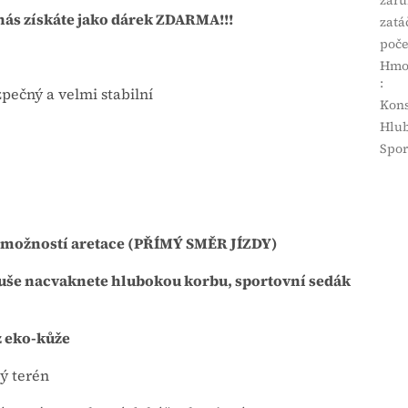
 nás získáte jako dárek ZDARMA!!!
zatá
poče
Hmot
:
zpečný a velmi stabilní
Kons
Hlub
Spor
s možností aretace (PŘÍMÝ SMĚR JÍZDY)
duše nacvaknete hlubokou korbu, sportovní sedák
z eko-kůže
ý terén