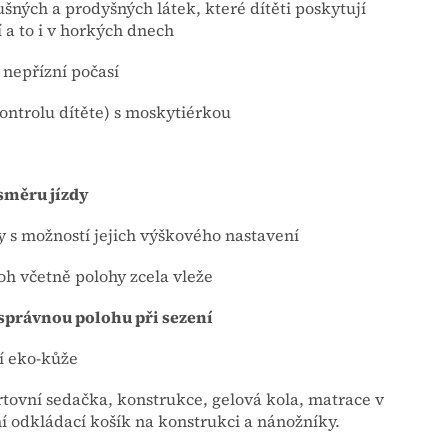
ušných a prodyšných látek, které dítěti poskytují
í a to i v horkých dnech
d nepřízní počasí
kontrolu dítěte) s moskytiérkou
 směru jízdy
y s možností jejich výškového nastavení
oh včetně polohy zcela vleže
 správnou polohu při sezení
í eko-kůže
rtovní sedačka, konstrukce, gelová kola, matrace v
í odkládací košík na konstrukci a nánožníky.