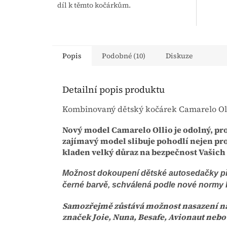
díl k těmto kočárkům.
hvězdiček.
Popis
Podobné (10)
Diskuze
Detailní popis produktu
Kombinovaný dětský kočárek Camarelo Ol
Nový model Camarelo Ollio je odolný, pr
zajímavý model slibuje pohodlí nejen pro 
kladen velký důraz na bezpečnost Vašich 
Možnost dokoupení dětské autosedačky př
černé barvě, schválená podle nové normy 
Samozřejmě zůstává možnost nasazení na
značek Joie, Nuna, Besafe, Avionaut nebo