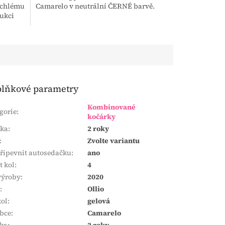
rychlému
Camarelo v neutrální ČERNÉ barvě.
ukci
lňkové parametry
Kombinované
gorie
:
kočárky
uka
:
2 roky
:
Zvolte variantu
připevnit autosedačku
:
ano
t kol
:
4
výroby
:
2020
a
:
Ollio
kol
:
gelová
bce
:
Camarelo
ka
:
2 roky