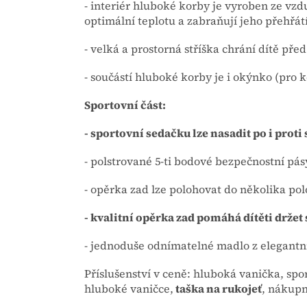
- interiér hluboké korby je vyroben ze vzd
optimální teplotu a zabraňují jeho přehřát
- velká a prostorná stříška chrání dítě pře
- součástí hluboké korby je i okýnko (pro 
Sportovní část:
- sportovní sedačku lze nasadit po i proti
- polstrované 5-ti bodové bezpečnostní pás
- opěrka zad lze polohovat do několika pol
- kvalitní opěrka zad pomáhá dítěti držet
- jednoduše odnímatelné madlo z elegantn
Příslušenství v ceně: hluboká vanička, spo
hluboké vaničce,
taška na rukojeť
, nákupn