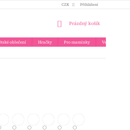
CZK
Přihlášení
NÁKUPNÍ
Prázdný košík
KOŠÍK
tské oblečení
Hračky
Pro maminky
Velkoobchod