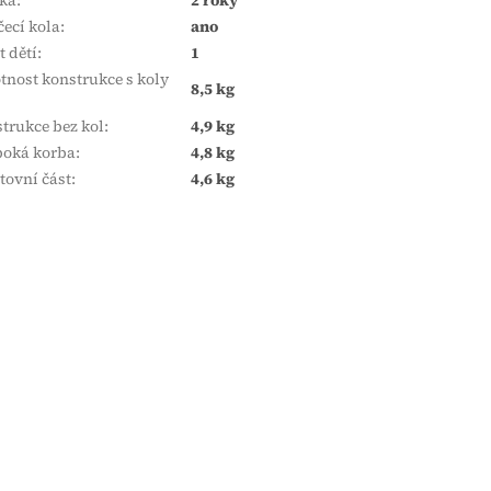
čecí kola
:
ano
t dětí
:
1
nost konstrukce s koly
8,5 kg
trukce bez kol
:
4,9 kg
oká korba
:
4,8 kg
tovní část
:
4,6 kg