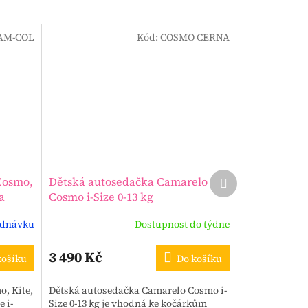
AM-COL
Kód:
COSMO CERNA
Další
Cosmo,
Dětská autosedačka Camarelo
produkt
a
Cosmo i-Size 0-13 kg
ednávku
Dostupnost do týdne
3 490 Kč
košíku
Do košíku
, Kite,
Dětská autosedačka Camarelo Cosmo i-
 i-
Size 0-13 kg je vhodná ke kočárkům