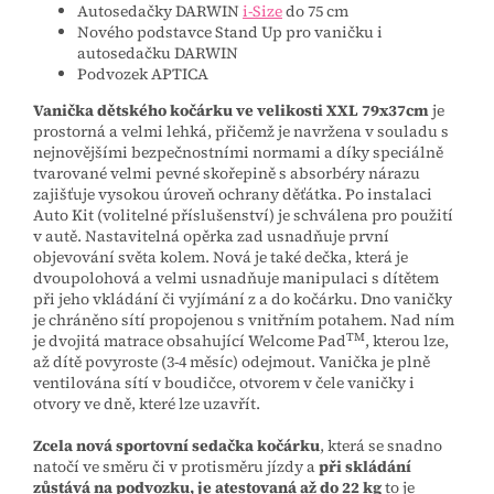
Autosedačky DARWIN
i-Size
do 75 cm
Nového podstavce Stand Up pro vaničku i
autosedačku DARWIN
Podvozek APTICA
Vanička dětského kočárku ve velikosti XXL 79x37cm
je
prostorná a velmi lehká, přičemž je navržena v souladu s
nejnovějšími bezpečnostními normami a díky speciálně
tvarované velmi pevné skořepině s absorbéry nárazu
zajišťuje vysokou úroveň ochrany děťátka. Po instalaci
Auto Kit (volitelné příslušenství) je schválena pro použití
v autě. Nastavitelná opěrka zad usnadňuje první
objevování světa kolem. Nová je také dečka, která je
dvoupolohová a velmi usnadňuje manipulaci s dítětem
při jeho vkládání či vyjímání z a do kočárku. Dno vaničky
je chráněno sítí propojenou s vnitřním potahem. Nad ním
TM
je dvojitá matrace obsahující Welcome Pad
, kterou lze,
až dítě povyroste (3-4 měsíc) odejmout. Vanička je plně
ventilována sítí v boudičce, otvorem v čele vaničky i
otvory ve dně, které lze uzavřít.
Zcela nová sportovní sedačka kočárku
, která se snadno
natočí ve směru či v protisměru jízdy a
při skládání
zůstává na podvozku, je atestovaná až do 22 kg
to je