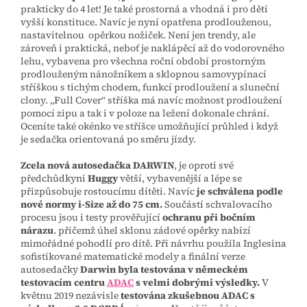
prakticky do 4 let! Je také prostorná a vhodná i pro děti
vyšší konstituce. Navíc je nyní opatřena prodlouženou,
nastavitelnou opěrkou nožiček. Není jen trendy, ale
zároveň i praktická, neboť je naklápěcí až do vodorovného
lehu, vybavena pro všechna roční období prostorným
prodlouženým nánožníkem a sklopnou samovypínací
stříškou s tichým chodem, funkcí prodloužení a sluneční
clony. „Full Cover“ stříška má navíc možnost prodloužení
pomocí zipu a tak i v poloze na ležení dokonale chrání.
Oceníte také okénko ve stříšce umožňující průhled i když
je sedačka orientovaná po směru jízdy.
Zcela nová autosedačka DARWIN
, je oproti své
předchůdkyni
Huggy
větší, vybavenější a lépe se
přizpůsobuje rostoucímu dítěti. Navíc
je schválena podle
nové normy i-Size až do 75 cm.
Součástí schvalovacího
procesu jsou i testy prověřující
ochranu při bočním
nárazu
. přičemž úhel sklonu zádové opěrky nabízí
mimořádné pohodlí pro dítě. Při návrhu použila Inglesina
sofistikované matematické modely a finální verze
autosedačky
Darwin byla testována v německém
testovacím centru
ADAC
s velmi dobrými výsledky.
V
květnu 2019 nezávisle
testována zkušebnou ADAC s