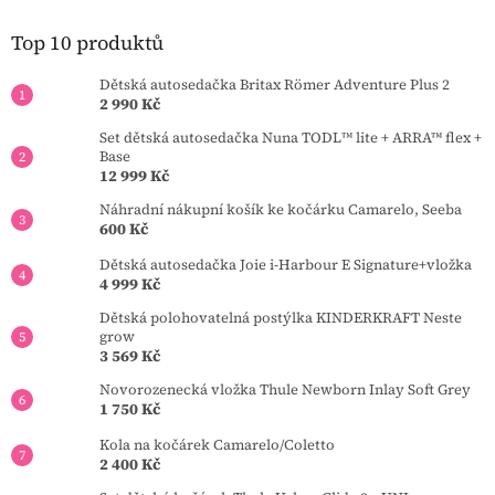
a
t
Top 10 produktů
í
Dětská autosedačka Britax Römer Adventure Plus 2
2 990 Kč
Set dětská autosedačka Nuna TODL™ lite + ARRA™ flex +
Base
12 999 Kč
Náhradní nákupní košík ke kočárku Camarelo, Seeba
600 Kč
Dětská autosedačka Joie i-Harbour E Signature+vložka
4 999 Kč
Dětská polohovatelná postýlka KINDERKRAFT Neste
grow
3 569 Kč
Novorozenecká vložka Thule Newborn Inlay Soft Grey
1 750 Kč
Kola na kočárek Camarelo/Coletto
2 400 Kč