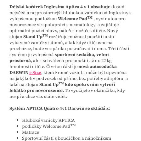
Dětská kočárek Inglesina Aptica 4 v 1 obsahuje
dosud
největší a nejprostornější hlubokou vaničku od Inglesiny s
TM
vylepšenou podložkou
Welcome Pad
, vyvinutou pro
novorozence ve spolupráci s neonatology, a zajišťuje
optimální pozici hlavy, páteře i nožiček dítěte. Nový
TM
stojan
Stand Up
rozšiřuje možnost použití takto
vybavené vaničky i domů, a tak když dítě usne na
procházce, bude ve spánku pokračovat i doma. Třetí částí
systému je vylepšená
sportovní sedačka, velmi
prostorná
, ale i schválena pro použití až do 22 kg
hmotnosti dítěte. Čtvrtou částí je
nová autosedačka
DARWIN
i-Size
, která kromě vozidla může být upevněna
na jakýkoliv podvozek od přímo, bez potřeby adaptéru, a
TM
také na stojan
Stand Up
kde spolu s nim vytvoří
lehátko pro novorozence.
To využijete v okamžiku, kdy
nespí a chce vás stále vidět.
Systém APTICA Quatro 4v1 Darwin se skládá z:
Hluboké vaničky APTICA
TM
podložky Welcome Pad
Matrace
Sportovní části s boudičkou a nánožníkem