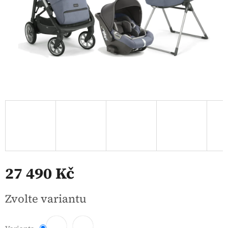
27 490 Kč
Měrná
Zvolte variantu
cena: