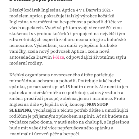
Dětský kočárek Inglesina Aptica 4 v 1 Darwin 2021 -
modelem Aptica pokračuje italský výrobce kočárků
Inglesina v zaměření na bezpečnost a pohodlí dítěte ve
všech aspektech. Využívá přitom svoji více než 50 letou
zkušenost s výrobou kočárků i propojení na největší tým
zdravotnických expertů z oboru neonatologie z boloňské
nemocnice. Výsledkem jsou další vylepšení hluboké
vaničky, zcela nový podvozek Aptica i zcela nová
autosedačka Darwin
i-Size
, odpovídající životnímu stylu
moderní rodiny.
Křehký organismus novorozeného dítěte potřebuje
mimořádnou ochranu a pohodlí. Potřebuje také hodně
spánku, po narození spí až 18 hodin denně. Ale není to jen
spánek a mateřské mléko co potřebuje, zdravý vzduch a
změna prostředí prospěje oběma, jemu i mamince. Proto
Inglesina dále vylepšila svůj koncept
NON STOP
SLEEPING,
vycházející z těchto potřeb dítěte a umožňující
rodičům je příjemným způsobem naplnit. Ať už budete na
vycházce nebo doma, v autě nebo na chalupě, s Inglesinou
bude mít vaše dítě více nepřerušovaného spánku a
maximální úroveň péče a bezpečí.