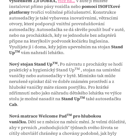
výsledkem 2,0 DOBRÁ,
vice na...
V autě ji můžete
instalovat přímo pásy vozidla nebo
pomocí ISOFIXové
platformy
tvořící volitelné příslušenství. Konstrukce
autosedačky je také vybavena inovativními, větracími
otvory, které podporují vnitřní provzdušňování
autosedačky. Autosedačka se dá skvěle použít buď v autě,
nebo na procházkách, kdy se jednoduše bez adaptérů
připne na kterýkoliv podvozek kočárku Inglesina.
Využijete ji i doma, kdy jejim upevněním na stojan
Stand
TM
Up
vám nahradí lehátko.
TM
Nový stojan Stand Up
.
Po návratu z procházky se hodí
TM
praktický a hygienický Stand Up
, stojan na umístění
vaničky nebo autosedačky v bytě. Miminko tak může
nerušeně spinkat dál ve dobře známém prostředí a z
hluboké vaničky máte rázem postýlku. Pro krátké
zdřímnutí nebo jako náhradu dětského lehátka ve výšce
TM
stolu je možné nasadit na
Stand Up
také autosedačku
Cab
.
TM
Nová matrace Welcome Pad
pro hlubokou
vaničku.
Děti se z měsíce na měsíc mění. Je velmi důležité,
aby v prvních „rozhodujících“ týdnech svého života se
cítily obzvlášť chráněny a chovány podobně, jak byly