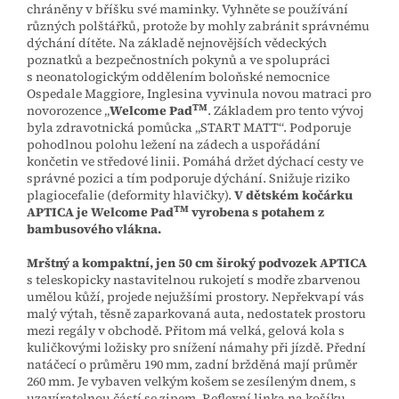
chráněny v bříšku své maminky. Vyhněte se používání
různých polštářků, protože by mohly zabránit správnému
dýchání dítěte. Na základě nejnovějších vědeckých
poznatků a bezpečnostních pokynů a ve spolupráci
s neonatologickým oddělením boloňské nemocnice
Ospedale Maggiore, Inglesina vyvinula novou matraci pro
TM
novorozence „
Welcome Pad
. Základem pro tento vývoj
byla zdravotnická pomůcka „START MATT“. Podporuje
pohodlnou polohu ležení na zádech a uspořádání
končetin ve středové linii. Pomáhá držet dýchací cesty ve
správné pozici a tím podporuje dýchání. Snižuje riziko
plagiocefalie (deformity hlavičky).
V dětském kočárku
TM
APTICA je Welcome Pad
vyrobena s potahem z
bambusového vlákna.
Mrštný a kompaktní, jen 50 cm široký podvozek APTICA
s teleskopicky nastavitelnou rukojetí s modře zbarvenou
umělou kůží, projede nejužšími prostory. Nepřekvapí vás
malý výtah, těsně zaparkovaná auta, nedostatek prostoru
mezi regály v obchodě.
Přitom má velká, gelová kola s
kuličkovými ložisky pro snížení námahy při jízdě.
Přední
natáčecí o průměru 190 mm, zadní bržděná mají průměr
260 mm. Je vybaven velkým košem se zesíleným dnem, s
uzavíratelnou částí se zipem. Reflexní linka na košíku