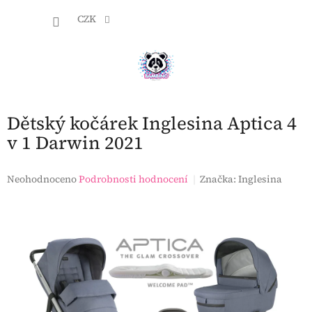
Přejít
NÁKU
na
CZK
obsah
KOŠÍK
Dětský kočárek Inglesina Aptica 4
v 1 Darwin 2021
Průměrné
Neohodnoceno
Podrobnosti hodnocení
Značka:
Inglesina
hodnocení
produktu
je
0,0
z
5
hvězdiček.