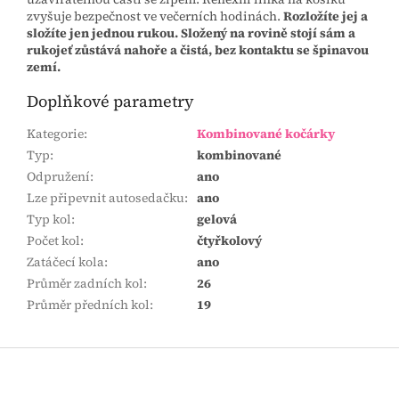
zvyšuje bezpečnost ve večerních hodinách.
Rozložíte jej a
složíte jen jednou rukou.
Složený na rovině stojí sám a
rukojeť zůstává nahoře a čistá, bez kontaktu se špinavou
zemí.
Doplňkové parametry
Kategorie
:
Kombinované kočárky
Typ
:
kombinované
Odpružení
:
ano
Lze připevnit autosedačku
:
ano
Typ kol
:
gelová
Počet kol
:
čtyřkolový
Zatáčecí kola
:
ano
Průměr zadních kol
:
26
Průměr předních kol
:
19
Z
á
p