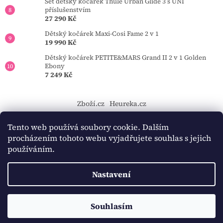
Set dětský kočárek Thule Urban Glide 3 s UNI
příslušenstvím
27 290 Kč
Dětský kočárek Maxi-Cosi Fame 2 v 1
19 990 Kč
Dětský kočárek PETITE&MARS Grand II 2 v 1 Golden
Ebony
7 249 Kč
Zboží.cz
Heureka.cz
https://tourmkr.com/F1eycVcPEw
Tento web používá soubory cookie. Dalším
procházením tohoto webu vyjadřujete souhlas s jejich
používáním.
Vytvořil Shoptet
Nastavení
Copyright 2026
BAMBINO-KOCARKY.cz
. Všechna práva
Souhlasím
vyhrazena.