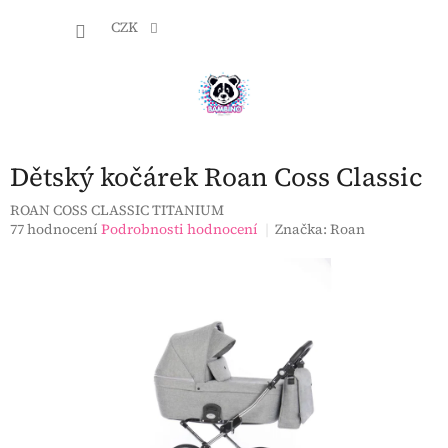
Přejít
NÁKU
na
CZK
obsah
KOŠÍK
Dětský kočárek Roan Coss Classic
ROAN COSS CLASSIC TITANIUM
Průměrné
77 hodnocení
Podrobnosti hodnocení
Značka:
Roan
hodnocení
produktu
je
3,1
z
5
hvězdiček.