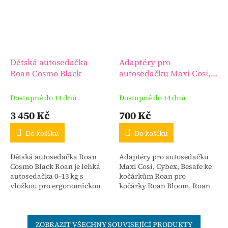
Dětská autosedačka
Adaptéry pro
Roan Cosmo Black
autosedačku Maxi Cosi,
Cybex, BeSafe ke
kočárkům Roan
Dostupné do 14 dnů
Dostupné do 14 dnů
3 450 Kč
700 Kč
Do košíku
Do košíku
Dětská autosedačka Roan
Adaptéry pro autosedačku
Cosmo Black Roan je lehká
Maxi Cosi, Cybex, Besafe ke
autosedačka 0–13 kg s
kočárkům Roan pro
vložkou pro ergonomickou
kočárky Roan Bloom, Roan
polohu, nejnovějšími
Bass Next, Roan Coss a Roan
bezpečnostními standardy a
Coss Classic. Slouží k...
kompatibilitou s Isofix IQ.
ZOBRAZIT VŠECHNY SOUVISEJÍCÍ PRODUKTY