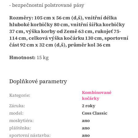
- bezpečnostní polstrované pásy
Rozměry: 105 cm x 56 cm (d,š), vnitřní délka
hluboké korbičky 80 cm, vnitřní šířka korbičky
37 cm, výška korby od Země 63 cm, rukojeť 75-
114 cm, celková výška kočárku 130 cm, sportovní
část 92 cm x 32 cm (d,š), průměr kol 36 cm
Hmotnost:
15 kg
Doplňkové parametry
Kombinované
Kategorie
:
kočárky
Záruka
:
2 roky
model
:
Coss Classic
moskytiéra
:
ano
pláštěnka
:
ano
sportovní nástavba
:
ano