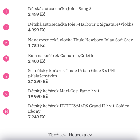
Dětská autosedačka Joie i-Snug 2
2 499 Kč
Dětská autosedačka Joie i-Harbour E Signature+vložka
4 999 Kč
Novorozenecká vložka Thule Newborn Inlay Soft Grey
1 750 Kč
Kola na kočárek Camarelo/Coletto
2 400 Kč
Set dětský kočárek Thule Urban Glide 3 s UNI
příslušenstvím
27 290 Kč
Dětský kočárek Maxi-Cosi Fame 2 v 1
19 990 Kč
Dětský kočárek PETITE&MARS Grand II 2 v 1 Golden
Ebony
7 249 Kč
Zboží.cz
Heureka.cz