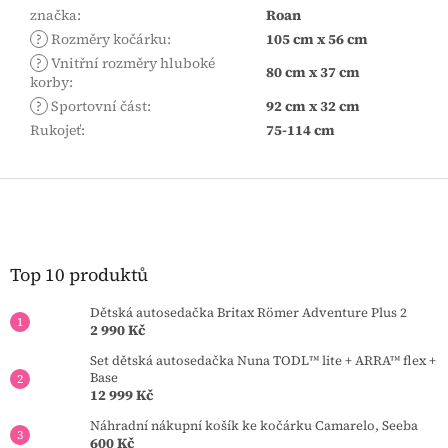
značka
:
Roan
?
Rozměry kočárku
:
105 cm x 56 cm
?
Vnitřní rozměry hluboké
80 cm x 37 cm
korby
:
?
Sportovní část
:
92 cm x 32 cm
Rukojeť
:
75-114 cm
Z
á
p
a
t
Top 10 produktů
í
Dětská autosedačka Britax Römer Adventure Plus 2
2 990 Kč
Set dětská autosedačka Nuna TODL™ lite + ARRA™ flex +
Base
12 999 Kč
Náhradní nákupní košík ke kočárku Camarelo, Seeba
600 Kč