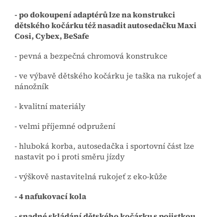
- po dokoupení adaptérů lze na konstrukci
dětského kočárku též nasadit autosedačku Maxi
Cosi, Cybex, BeSafe
- pevná a bezpečná chromová konstrukce
- ve výbavě dětského kočárku je taška na rukojeť a
nánožník
- kvalitní materiály
- velmi příjemné odpružení
- hluboká korba, autosedačka i sportovní část lze
nastavit po i proti směru jízdy
- výškově nastavitelná rukojeť z eko-kůže
- 4 nafukovací kola
- snadné skládání dětského kočárku s pojistkou