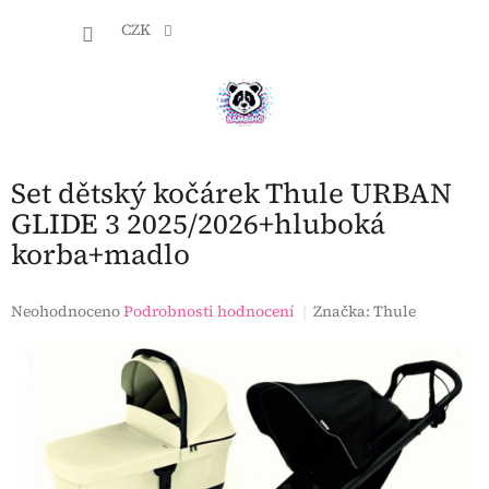
Přejít
NÁKU
na
CZK
obsah
KOŠÍK
Set dětský kočárek Thule URBAN
GLIDE 3 2025/2026+hluboká
korba+madlo
Průměrné
Neohodnoceno
Podrobnosti hodnocení
Značka:
Thule
hodnocení
produktu
je
0,0
z
5
hvězdiček.