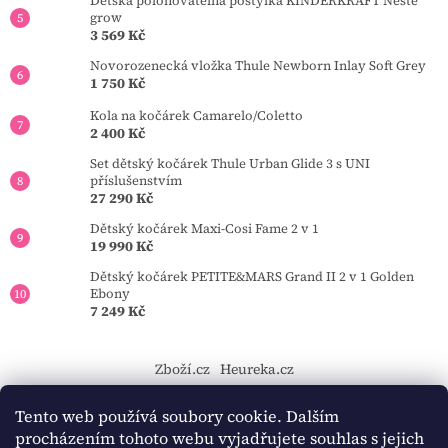
Dětská polohovatelná postýlka KINDERKRAFT Neste
grow
3 569 Kč
Novorozenecká vložka Thule Newborn Inlay Soft Grey
1 750 Kč
Kola na kočárek Camarelo/Coletto
2 400 Kč
Set dětský kočárek Thule Urban Glide 3 s UNI
příslušenstvím
27 290 Kč
Dětský kočárek Maxi-Cosi Fame 2 v 1
19 990 Kč
Dětský kočárek PETITE&MARS Grand II 2 v 1 Golden
Ebony
7 249 Kč
Zboží.cz
Heureka.cz
https://tourmkr.com/F1eycVcPEw
Tento web používá soubory cookie. Dalším
procházením tohoto webu vyjadřujete souhlas s jejich