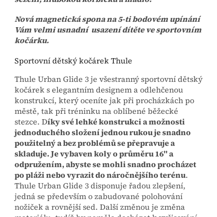
Nová magnetická spona na 5-ti bodovém upínání
Vám velmi usnadní usazení dítěte ve sportovním
kočárku.
Sportovní dětský kočárek Thule
Thule Urban Glide 3 je všestranný sportovní dětský
kočárek s elegantním designem a odlehčenou
konstrukcí, který oceníte jak při procházkách po
městě, tak při tréninku na oblíbené běžecké
stezce. D
íky své lehké konstrukci a možnosti
jednoduchého složení jednou rukou je snadno
použitelný a bez problémů se přepravuje a
skladuje. Je vybaven koly o průměru 16'' a
odpružením, abyste se mohli snadno procházet
po pláži nebo vyrazit do náročnějšího terénu
.
Thule Urban Glide 3 disponuje řadou zlepšení,
jedná se především o zabudované polohování
nožiček a rovnější sed. Další změnou je změna