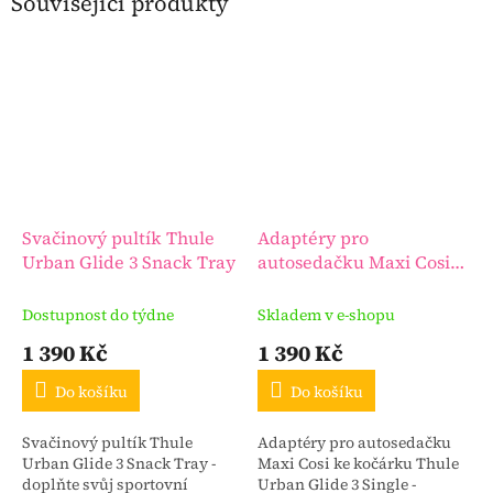
Související produkty
Svačinový pultík Thule
Adaptéry pro
Urban Glide 3 Snack Tray
autosedačku Maxi Cosi
ke kočárku Thule Urban
Glide 3 Single
Dostupnost do týdne
Skladem v e-shopu
1 390 Kč
1 390 Kč
Do košíku
Do košíku
Svačinový pultík Thule
Adaptéry pro autosedačku
Urban Glide 3 Snack Tray -
Maxi Cosi ke kočárku Thule
doplňte svůj sportovní
Urban Glide 3 Single -