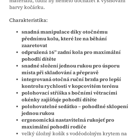
materiálu, tudíž by nemělo docházet k vyšisování
barvy kočárku.
Charakteristika:
snadná manipulace díky otočnému
přednímu kolu, které lze na běhání
zaaretovat
odpružená 16” zadní kola pro maximální
pohodlí dítěte
snadné složení jednou rukou pro úsporu
místa při skladování a přepravě
integrovaná otočná ruční brzda pro lepší
kontrolu rychlosti v kopcovitém terénu
polohovací stříška s bočními větracími
okénky zajišťuje pohodlí dítěte
polohovatelné sedátko – pohodlné sklopení
jednou rukou
ergonomická nastavitelná rukojeť pro
maximální pohodlí rodiče
velký úložný košík s voděodolným krytem na