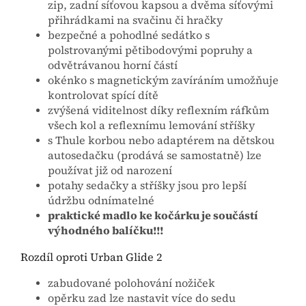
zip, zadní síťovou kapsou a dvěma síťovými
přihrádkami na svačinu či hračky
bezpečné a pohodlné sedátko s
polstrovanými pětibodovými popruhy a
odvětrávanou horní částí
okénko s magnetickým zavíráním umožňuje
kontrolovat spící dítě
zvýšená viditelnost díky reflexním ráfkům
všech kol a reflexnímu lemování stříšky
s Thule korbou nebo adaptérem na dětskou
autosedačku (prodává se samostatně) lze
používat již od narození
potahy sedačky a stříšky jsou pro lepší
údržbu odnímatelné
praktické madlo ke kočárku je součástí
výhodného balíčku!!!
Rozdíl oproti Urban Glide 2
zabudované polohování nožiček
opěrku zad lze nastavit více do sedu