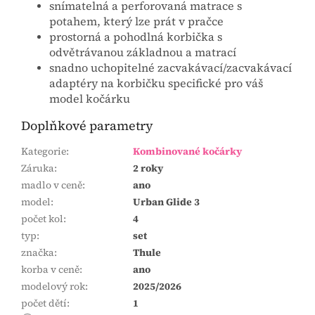
snímatelná a perforovaná matrace s
potahem, který lze prát v pračce
prostorná a pohodlná korbička s
odvětrávanou základnou a matrací
snadno uchopitelné zacvakávací/zacvakávací
adaptéry na korbičku specifické pro váš
model kočárku
Doplňkové parametry
Kategorie
:
Kombinované kočárky
Záruka
:
2 roky
madlo v ceně
:
ano
model
:
Urban Glide 3
počet kol
:
4
typ
:
set
značka
:
Thule
korba v ceně
:
ano
modelový rok
:
2025/2026
počet dětí
:
1