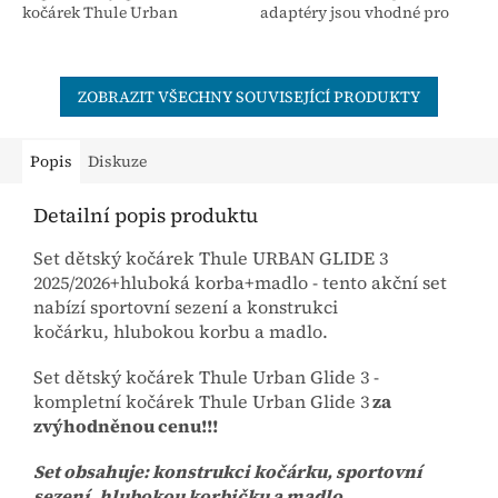
kočárek Thule Urban
adaptéry jsou vhodné pro
Glide stolečkem a držákem
kočárky Thule Urban Glide 3
na kelímek.
a Thule Urban Glide 4-wheel.
ZOBRAZIT VŠECHNY SOUVISEJÍCÍ PRODUKTY
Popis
Diskuze
Detailní popis produktu
Set dětský kočárek Thule URBAN GLIDE 3
2025/2026+hluboká korba+madlo - tento akční set
nabízí sportovní sezení a konstrukci
kočárku, hlubokou korbu a madlo.
Set dětský kočárek Thule Urban Glide 3 -
kompletní kočárek Thule Urban Glide 3
za
zvýhodněnou cenu!!!
Set obsahuje: konstrukci kočárku, sportovní
sezení, hlubokou korbičku a madlo.