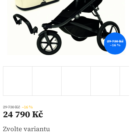
29 730 Kč
–16 %
29 730 Kč
–16 %
24 790 Kč
Měrná
Zvolte variantu
cena: