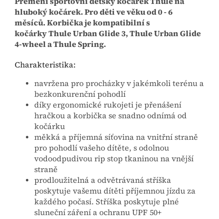
Přemění sportovní dětský kočárek Thule na
hluboký kočárek. Pro děti ve věku od 0 - 6
měsíců. Korbička je kompatibilní s
kočárky Thule Urban Glide 3, Thule Urban Glide
4-wheel a Thule Spring.
Charakteristika:
navržena pro procházky v jakémkoli terénu a
bezkonkurenční pohodlí
díky ergonomické rukojeti je přenášení
hračkou a korbička se snadno odnímá od
kočárku
měkká a příjemná síťovina na vnitřní straně
pro pohodlí vašeho dítěte, s odolnou
vodoodpudivou rip stop tkaninou na vnější
straně
prodloužitelná a odvětrávaná stříška
poskytuje vašemu dítěti příjemnou jízdu za
každého počasí. Stříška poskytuje plné
sluneční záření a ochranu UPF 50+