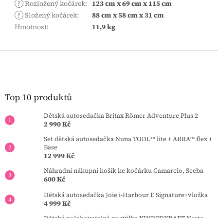
?
Rozložený kočárek
:
123 cm x 69 cm x 115 cm
?
Složený kočárek
:
88 cm x 58 cm x 31 cm
Hmotnost
:
11,9 kg
Z
á
p
a
t
Top 10 produktů
í
Dětská autosedačka Britax Römer Adventure Plus 2
2 990 Kč
Set dětská autosedačka Nuna TODL™ lite + ARRA™ flex +
Base
12 999 Kč
Náhradní nákupní košík ke kočárku Camarelo, Seeba
600 Kč
Dětská autosedačka Joie i-Harbour E Signature+vložka
4 999 Kč