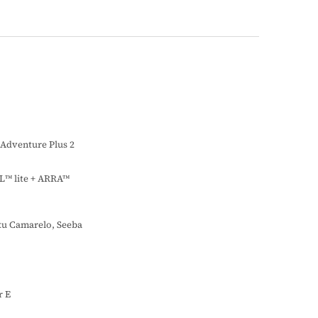
Adventure Plus 2
L™ lite + ARRA™
ku Camarelo, Seeba
r E