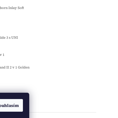
orn Inlay Soft
o
ide 3 s UNI
v 1
d II 2 v 1 Golden
ouhlasím