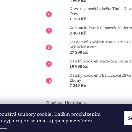
4 999 Kč
Novorozenecká vložka Thule Newb
Grey
1 750 Kč
Kola na kočárek Camarelo/Colett
2 400 Kč
Set dětský kočárek Thule Urban Gl
příslušenstvím
27 290 Kč
Dětský kočárek Maxi-Cosi Fame 2 
19 990 Kč
Dětský kočárek PETITE&MARS Gran
Ebony
7 249 Kč
Zboží.cz
Heureka.cz
používá soubory cookie. Dalším procházením
https://tourmkr.com/F1eycVcPEw
S
 vyjadřujete souhlas s jejich používáním.