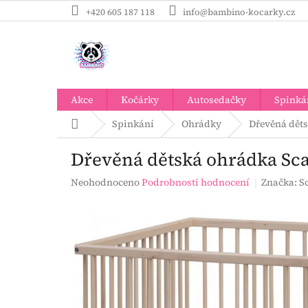
Přejít
+420 605 187 118
info@bambino-kocarky.cz
na
obsah
Akce
Kočárky
Autosedačky
Spinká
Domů
Spinkání
Ohrádky
Dřevěná děts
Dřevěná dětská ohrádka Sca
Průměrné
Neohodnoceno
Podrobnosti hodnocení
Značka:
S
hodnocení
produktu
je
0,0
z
5
hvězdiček.