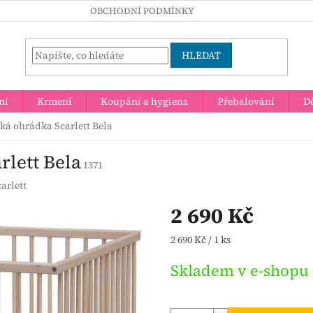
OBCHODNÍ PODMÍNKY
HLEDAT
ní
Krmení
Koupání a hygiena
Přebalování
Dě
ká ohrádka Scarlett Bela
rlett Bela
1371
carlett
2 690 Kč
Měrná
2 690 Kč / 1 ks
cena:
Skladem v e-shopu