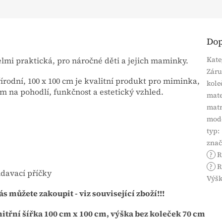
Dop
Kate
elmi praktická, pro náročné děti a jejich maminky.
Zár
írodní, 100 x 100 cm je kvalitní produkt pro miminka,
kole
 na pohodlí, funkčnost a estetický vzhled.
mate
matr
mod
typ
:
zna
?
R
?
R
ndavací příčky
Výšk
 můžete zakoupit - viz související zboží!!!
nitřní šířka 100 cm x 100 cm, výška bez koleček 70 cm