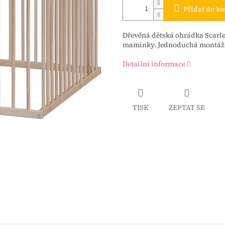
Přidat do ko
Dřevěná dětská ohrádka Scarlett
maminky. Jednoduchá montáž a
Detailní informace
TISK
ZEPTAT SE