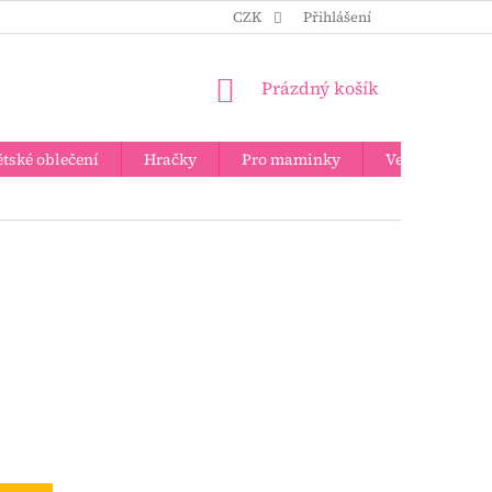
CZK
Přihlášení
NÁKUPNÍ
Prázdný košík
KOŠÍK
tské oblečení
Hračky
Pro maminky
Velkoobchod