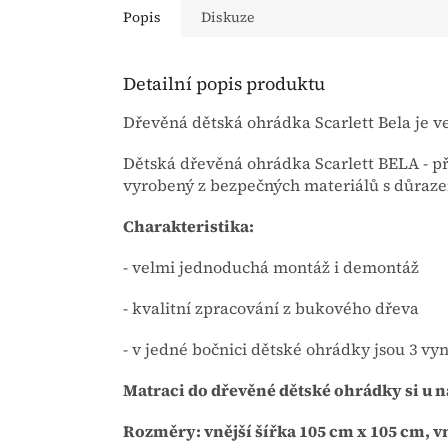
Popis
Diskuze
Detailní popis produktu
Dřevěná dětská ohrádka Scarlett Bela je v
Dětská dřevěná ohrádka Scarlett BELA - př
vyrobený z bezpečných materiálů s důrazem
Charakteristika:
- velmi jednoduchá montáž i demontáž
- kvalitní zpracování z bukového dřeva
- v jedné bočnici dětské ohrádky jsou 3 vy
Matraci do dřevěné dětské ohrádky si u nás
Rozměry: vnější šířka 105 cm x 105 cm, v