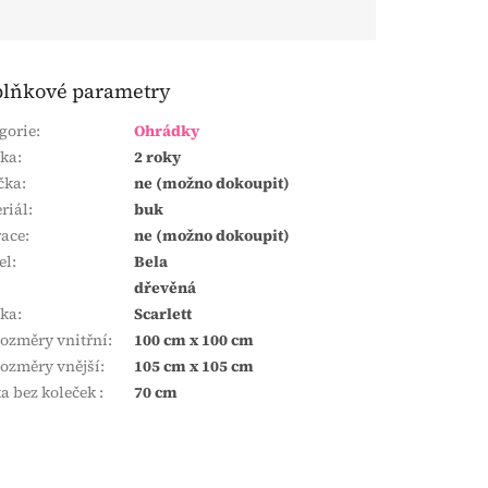
lňkové parametry
gorie
:
Ohrádky
uka
:
2 roky
čka
:
ne (možno dokoupit)
riál
:
buk
ace
:
ne (možno dokoupit)
el
:
Bela
dřevěná
čka
:
Scarlett
ozměry vnitřní
:
100 cm x 100 cm
ozměry vnější
:
105 cm x 105 cm
a bez koleček
:
70 cm