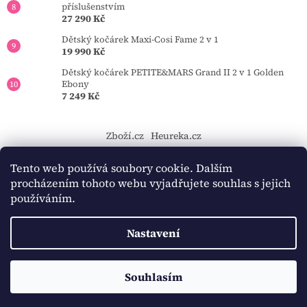
příslušenstvím
27 290 Kč
Dětský kočárek Maxi-Cosi Fame 2 v 1
19 990 Kč
Dětský kočárek PETITE&MARS Grand II 2 v 1 Golden
Ebony
7 249 Kč
Zboží.cz
Heureka.cz
https://tourmkr.com/F1eycVcPEw
Tento web používá soubory cookie. Dalším
procházením tohoto webu vyjadřujete souhlas s jejich
používáním.
Vytvořil Shoptet
Nastavení
Copyright 2026
BAMBINO-KOCARKY.cz
. Všechna práva
Souhlasím
vyhrazena.