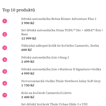
a
t
Top 10 produktů
í
Dětská autosedačka Britax Römer Adventure Plus 2
2 990 Kč
Set dětská autosedačka Nuna TODL™ lite + ARRA™ flex +
Base
12 999 Kč
Náhradní nákupní košík ke kočárku Camarelo, Seeba
600 Kč
Dětská autosedačka Joie i-Snug 2
2 499 Kč
Dětská autosedačka Joie i-Harbour E Signature+vložka
4 999 Kč
Novorozenecká vložka Thule Newborn Inlay Soft Grey
1 750 Kč
Kola na kočárek Camarelo/Coletto
2 400 Kč
Set dětský kočárek Thule Urban Glide 3 s UNI