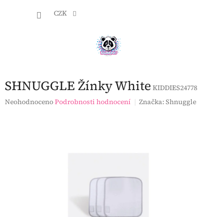
Přejít
NÁKU
na
CZK
obsah
KOŠÍK
SHNUGGLE Žínky White
KIDDIES24778
Průměrné
Neohodnoceno
Podrobnosti hodnocení
Značka:
Shnuggle
hodnocení
produktu
je
0,0
z
5
hvězdiček.