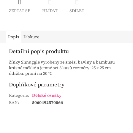
ZEPTAT SE
HLÍDAT
SDÍLET
Popis
Diskuze
Detailní popis produktu
Žínky Shnuggle vyrobeny ze směsi bavlny a bambusu
krásně měkké a jemné set 3 kusů rozměry: 25 x 25 cm
údržba: praní na 30 °C
Doplňkové parametry
Kategorie
:
Dětské osušky
EAN
:
5060492570066
Z
á
p