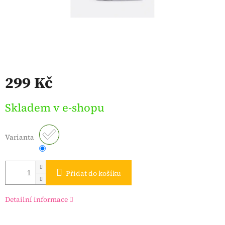
299 Kč
Měrná
Skladem v e-shopu
cena:
Varianta
Přidat do košíku
Detailní informace