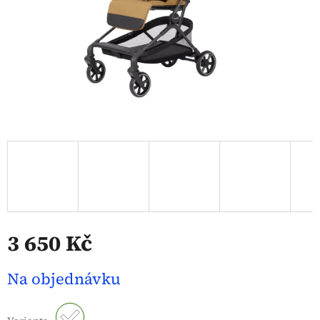
3 650 Kč
Měrná
Na objednávku
cena: