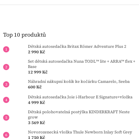
Z
á
p
a
t
Top 10 produktů
í
Dětská autosedačka Britax Römer Adventure Plus 2
2 990 Kč
Set dětská autosedačka Nuna TODL™ lite + ARRA™ flex +
Base
12 999 Kč
Náhradní nákupní košík ke kočárku Camarelo, Seeba
600 Kč
Dětská autosedačka Joie i-Harbour E Signature+vložka
4 999 Kč
Dětská polohovatelná postýlka KINDERKRAFT Neste
grow
3 569 Kč
Novorozenecká vložka Thule Newborn Inlay Soft Grey
1 750 Kč