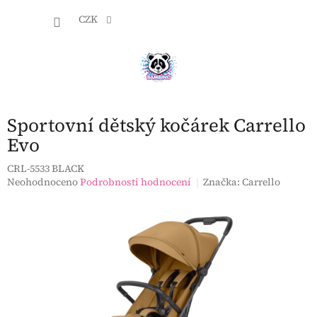
Přejít
NÁKU
na
CZK
obsah
KOŠÍK
Sportovní dětský kočárek Carrello
Evo
CRL-5533 BLACK
Průměrné
Neohodnoceno
Podrobnosti hodnocení
Značka:
Carrello
hodnocení
produktu
je
0,0
z
5
hvězdiček.