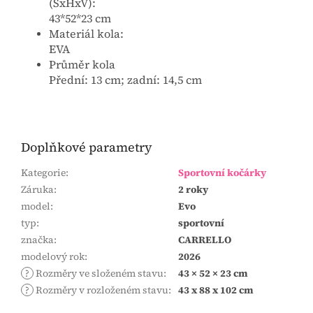
(ŠxHxV):
43*52*23 cm
Materiál kola:
EVA
Průměr kola
Přední: 13 cm; zadní: 14,5 cm
Doplňkové parametry
Kategorie
:
Sportovní kočárky
Záruka
:
2 roky
model
:
Evo
typ
:
sportovní
značka
:
CARRELLO
modelový rok
:
2026
?
Rozměry ve složeném stavu
:
43 × 52 × 23 cm
?
Rozměry v rozloženém stavu
:
43 x 88 x 102 cm