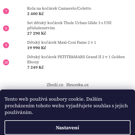
Kola na kočárek Camarelo/Coletto
2 400 Kč
Set dětský kočárek Thule Urban Glide 3 s UNI
příslušenstvím
27 290 Kč
Dětský kočárek Maxi-Cosi Fame 2 v 1
19 990 Kč
Dětský kočárek PETITE&MARS Grand II 2 v 1 Golden
Ebony
7 249 Kč
Zboží.cz
Heureka.cz
https://tourmkr.com/F1eycVcPEw
Tento web používá soubory cookie. Dalším
procházením tohoto webu vyjadřujete souhlas s jejich
používáním.
Vytvořil Shoptet
Nastavení