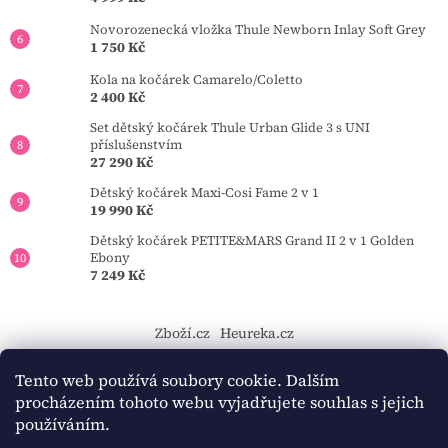
Novorozenecká vložka Thule Newborn Inlay Soft Grey
1 750 Kč
Kola na kočárek Camarelo/Coletto
2 400 Kč
Set dětský kočárek Thule Urban Glide 3 s UNI
příslušenstvím
27 290 Kč
Dětský kočárek Maxi-Cosi Fame 2 v 1
19 990 Kč
Dětský kočárek PETITE&MARS Grand II 2 v 1 Golden
Ebony
7 249 Kč
Zboží.cz
Heureka.cz
https://tourmkr.com/F1eycVcPEw
Tento web používá soubory cookie. Dalším
procházením tohoto webu vyjadřujete souhlas s jejich
používáním.