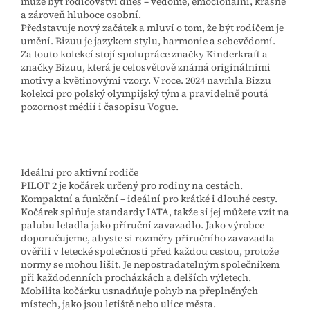
může být rodičovství dnes – vědomé, emocionální, krásné
a zároveň hluboce osobní.
Představuje nový začátek a mluví o tom, že být rodičem je
umění. Bizuu je jazykem stylu, harmonie a sebevědomí.
Za touto kolekcí stojí spolupráce značky Kinderkraft a
značky Bizuu, která je celosvětově známá originálními
motivy a květinovými vzory. V roce. 2024 navrhla Bizzu
kolekci pro polský olympijský tým a pravidelně poutá
pozornost médií i časopisu Vogue.
Ideální pro aktivní rodiče
PILOT 2 je kočárek určený pro rodiny na cestách.
Kompaktní a funkční – ideální pro krátké i dlouhé cesty.
Kočárek splňuje standardy IATA, takže si jej můžete vzít na
palubu letadla jako příruční zavazadlo. Jako výrobce
doporučujeme, abyste si rozměry příručního zavazadla
ověřili v letecké společnosti před každou cestou, protože
normy se mohou lišit. Je nepostradatelným společníkem
při každodenních procházkách a delších výletech.
Mobilita kočárku usnadňuje pohyb na přeplněných
místech, jako jsou letiště nebo ulice města.