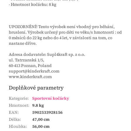
- Hmotnost kočárku: 8 kg
UPOZORNĚNÍ! Tento výrobek není vhodný pro běhání,
bruslení. Výrobek určený pro děti ve věku/s hmotností : od
0 měsíců do 22 kg nebo do 4 let, v závislosti na tom, co
nastane dříve.
Adresa dodavatele: Supl4kraft sp. z o.o.
ul. Tatrzanská 1/5,
60-413 Poznan, Poland
support@kinderkraft.com
www.kinderkraft.com
Doplňkové parametry
Kategorie
:
Sportovní kočárky
Hmotnost
:
9.8 kg
EAN
:
5902533928156
Délka
:
47,00 cm
Hloubka
:
56,00 cm