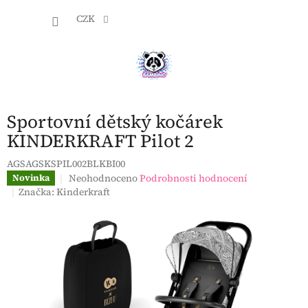
Přejít
NÁKU
na
CZK
obsah
KOŠÍK
Sportovní dětský kočárek
KINDERKRAFT Pilot 2
AGSAGSKSPIL002BLKBI00
Průměrné
Neohodnoceno
Podrobnosti hodnocení
Novinka
hodnocení
Značka:
Kinderkraft
produktu
je
0,0
z
5
hvězdiček.