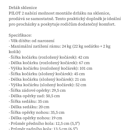
Držák sklenice
PILOT 2 nabízí možnost montáže držáku na sklenice,
prodává se samostatně. Tento praktický doplněk je ideální
pro procházky a poskytuje rodičům dodatečný komfort.
Specifikace:
- Věk dítěte: od narození
- Maximální zatížení rámu: 24 kg (22 kg sedátko + 2 kg
košík)
- Šířka kočárku (rozložený kočárek): 42 cm
- Délka kočárku (rozložený kočárek): 67 cm
- Výška kočárku (rozložený kočárek): 101 cm
- Šířka kočárku (složený kočárek): 45 cm
- Délka kočárku (složený kočárek): 21 cm
- Výška kočárku (složený kočárek): 52 cm
- Šířka zádové opěrky: 29,5 cm
- Délka opěrky zad: 50,5 cm
- Šířka sedáku: 35 cm
- Délka sedáku: 20 cm
- Šířka opěrky nohou: 35,5 cm
- Délka opěrky nohou: 19 cm
- Průměr předního kola: 12,5 cm (5,5")
- Průměr zadního kola: 13,5 cm (6,5")