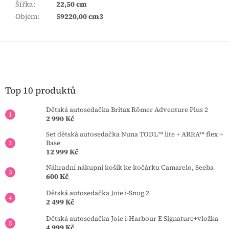
Šířka
:
22,50 cm
Objem
:
59220,00 cm3
Z
á
p
a
t
Top 10 produktů
í
Dětská autosedačka Britax Römer Adventure Plus 2
2 990 Kč
Set dětská autosedačka Nuna TODL™ lite + ARRA™ flex +
Base
12 999 Kč
Náhradní nákupní košík ke kočárku Camarelo, Seeba
600 Kč
Dětská autosedačka Joie i-Snug 2
2 499 Kč
Dětská autosedačka Joie i-Harbour E Signature+vložka
4 999 Kč