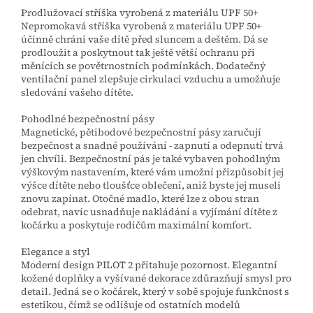
Prodlužovací stříška vyrobená z materiálu UPF 50+
Nepromokavá stříška vyrobená z materiálu UPF 50+
účinně chrání vaše dítě před sluncem a deštěm. Dá se
prodloužit a poskytnout tak ještě větší ochranu při
měnících se povětrnostních podmínkách. Dodatečný
ventilační panel zlepšuje cirkulaci vzduchu a umožňuje
sledování vašeho dítěte.
Pohodlné bezpečnostní pásy
Magnetické, pětibodové bezpečnostní pásy zaručují
bezpečnost a snadné používání - zapnutí a odepnutí trvá
jen chvíli. Bezpečnostní pás je také vybaven pohodlným
výškovým nastavením, které vám umožní přizpůsobit jej
výšce dítěte nebo tloušťce oblečení, aniž byste jej museli
znovu zapínat. Otočné madlo, které lze z obou stran
odebrat, navíc usnadňuje nakládání a vyjímání dítěte z
kočárku a poskytuje rodičům maximální komfort.
Elegance a styl
Moderní design PILOT 2 přitahuje pozornost. Elegantní
kožené doplňky a vyšívané dekorace zdůrazňují smysl pro
detail. Jedná se o kočárek, který v sobě spojuje funkčnost s
estetikou, čímž se odlišuje od ostatních modelů