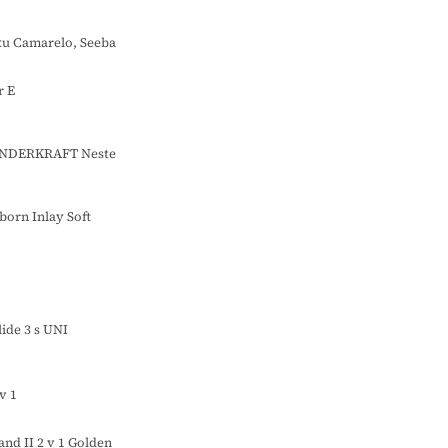
ku Camarelo, Seeba
r E
KINDERKRAFT Neste
orn Inlay Soft
o
ide 3 s UNI
v 1
d II 2 v 1 Golden