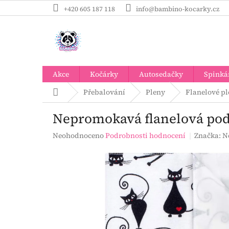
Přejít
+420 605 187 118
info@bambino-kocarky.cz
na
obsah
Akce
Kočárky
Autosedačky
Spinká
Domů
Přebalování
Pleny
Flanelové p
Nepromokavá flanelová pod
Průměrné
Neohodnoceno
Podrobnosti hodnocení
Značka:
N
hodnocení
produktu
je
0,0
z
5
hvězdiček.