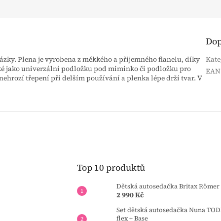
Dop
zky. Plena je vyrobena z měkkého a příjemného flanelu, díky
Kate
také jako univerzální podložku pod miminko či podložku pro
EAN
ehrozí třepení při delším používání a plenka lépe drží tvar. V
Top 10 produktů
Dětská autosedačka Britax Römer 
2 990 Kč
Set dětská autosedačka Nuna TOD
flex + Base