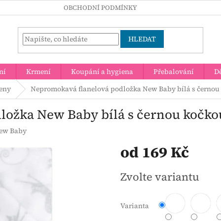
OBCHODNÍ PODMÍNKY
HLEDAT
ní
Krmení
Koupání a hygiena
Přebalování
Dě
leny
Nepromokavá flanelová podložka New Baby bílá s černou
ložka New Baby bílá s černou kočko
ew Baby
od
169 Kč
Měrná
Zvolte variantu
cena:
Varianta