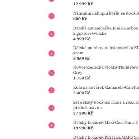
12 999 Kč
Náhradní nákupní košík ke kočár
600 Kč
Dětská autosedačka Joie i-Harbou
Signature+vložka
4 999 Kč
Dětská polohovatelná postýlka 
grow
3 569 Kč
Novorozenecká vložka Thule Newb
Grey
1 750 Kč
Kola na kočárek Camarelo/Colett
2 400 Kč
Set dětský kočárek Thule Urban Gl
příslušenstvím
27 290 Kč
Dětský kočárek Maxi-Cosi Fame 2 
19 990 Kč
Dětský kočárek PETITE&MARS Gran