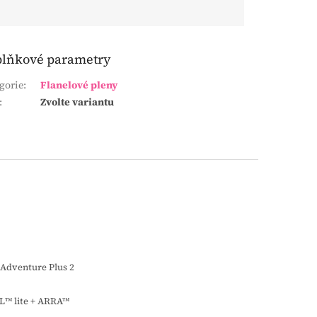
lňkové parametry
gorie
:
Flanelové pleny
:
Zvolte variantu
Adventure Plus 2
L™ lite + ARRA™