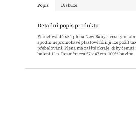
Popis
Diskuze
Detailní popis produktu
Flanelová dětská plena New Baby s veselými obrá
spodní nepromokavé plastové fólii ji lze požít 
přebalování. Plena má zašité okraje, díky čemuž n
balení 1 ks. Rozměr: cca 57 x 47 cm. 100% bavlna.
Z
á
p
a
t
í