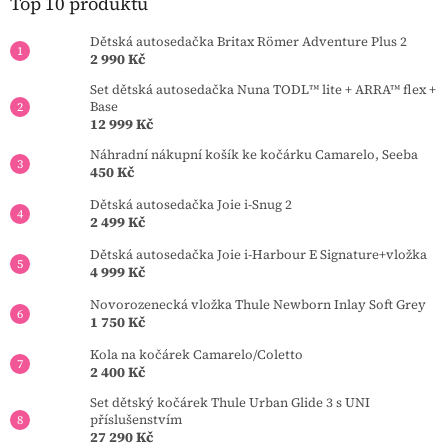
t
Top 10 produktů
í
Dětská autosedačka Britax Römer Adventure Plus 2
2 990 Kč
Set dětská autosedačka Nuna TODL™ lite + ARRA™ flex +
Base
12 999 Kč
Náhradní nákupní košík ke kočárku Camarelo, Seeba
450 Kč
Dětská autosedačka Joie i-Snug 2
2 499 Kč
Dětská autosedačka Joie i-Harbour E Signature+vložka
4 999 Kč
Novorozenecká vložka Thule Newborn Inlay Soft Grey
1 750 Kč
Kola na kočárek Camarelo/Coletto
2 400 Kč
Set dětský kočárek Thule Urban Glide 3 s UNI
příslušenstvím
27 290 Kč