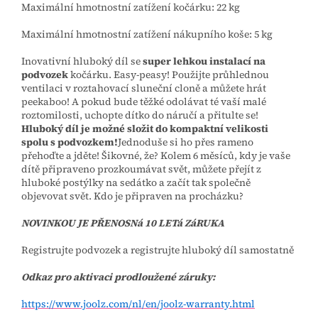
Maximální hmotnostní zatížení kočárku: 22 kg
Maximální hmotnostní zatížení nákupního koše: 5 kg
Inovativní hluboký díl se
super lehkou instalací na
podvozek
kočárku. Easy-peasy! Použijte průhlednou
ventilaci v roztahovací sluneční cloně a můžete hrát
peekaboo! A pokud bude těžké odolávat té vaší malé
roztomilosti, uchopte dítko do náručí a přitulte se!
Hluboký díl je možné složit do kompaktní velikosti
spolu s podvozkem!
Jednoduše si ho přes rameno
přehoďte a jděte! Šikovné, že? Kolem 6 měsíců, kdy je vaše
dítě připraveno prozkoumávat svět, můžete přejít z
hluboké postýlky na sedátko a začít tak společně
objevovat svět. Kdo je připraven na procházku?
NOVINKOU JE PŘENOSNá 10 LETá ZáRUKA
Registrujte podvozek a registrujte hluboký díl samostatně
Odkaz pro aktivaci prodloužené záruky:
https://www.joolz.com/nl/en/joolz-warranty.html