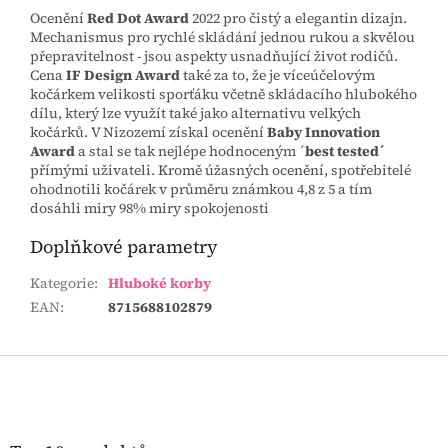
Ocenění
Red Dot Award
2022 pro čistý a elegantin dizajn.
Mechanismus pro rychlé skládání jednou rukou a skvělou
přepravitelnost - jsou aspekty usnadňující život rodičů.
Cena
IF Design Award
také za to, že je víceúčelovým
kočárkem velikosti sporťáku včetně skládacího hlubokého
dílu, který lze využít také jako alternativu velkých
kočárků. V Nizozemí získal ocenění
Baby Innovation
Award
a stal se tak nejlépe hodnoceným ´
best tested´
přímými uživateli. Kromě úžasných ocenění, spotřebitelé
ohodnotili kočárek v průměru známkou 4,8 z 5 a tím
dosáhli miry 98% miry spokojenosti
Doplňkové parametry
Kategorie
:
Hluboké korby
EAN
:
8715688102879
Z
á
p
a