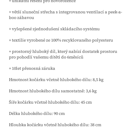
+ unikátní řešení pro novorozence
+ větší sluneční střecha s integrovanou ventilací a peek-a-
boo zábavou
+ vylepšené zjednodušení skládacího systému
+ textilie vyrobené ze 100% recyklovaného polyesteru
+ prostorný hluboký díl, který nabízí dostatek prostoru
pro pohodlí vašemu dítěti do 6měsíců
+ 10let přenosná záruka
Hmotnost kočárku včetně hlubokého dílu: 8,5 kg
Hmotnost hlubokého dílu samostatně: 3,6 kg
Šíře kočárku včetně hlubokého dílu: 45 cm
Délka hlubokého dílu: 90 cm
Hloubka kočárku včetně hlubokého dílu: 38 cm