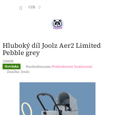
Přejít
NÁKU
na
CZK
obsah
KOŠÍK
Hluboký díl Joolz Aer2 Limited
Pebble grey
320058
Průměrné
Neohodnoceno
Podrobnosti hodnocení
Novinka
hodnocení
Značka:
Joolz
produktu
je
0,0
z
5
hvězdiček.