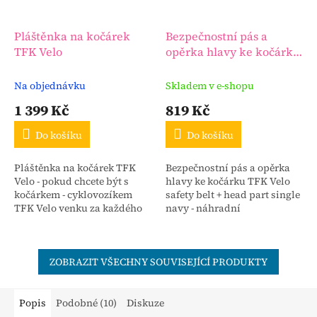
Pláštěnka na kočárek
Bezpečnostní pás a
TFK Velo
opěrka hlavy ke kočárku
TFK Velo
Na objednávku
Skladem v e-shopu
1 399 Kč
819 Kč
Do košíku
Do košíku
Pláštěnka na kočárek TFK
Bezpečnostní pás a opěrka
Velo - pokud chcete být s
hlavy ke kočárku TFK Velo
kočárkem - cyklovozíkem
safety belt + head part single
TFK Velo venku za každého
navy - náhradní
počasí, pak pláštěnka
bezpečnostní pás a opěrka
dokonale chrání vaše děti
hlavy pro použití kočárku -
před deštěm a větrem.
cyklovozíku TFK Velo pro...
ZOBRAZIT VŠECHNY SOUVISEJÍCÍ PRODUKTY
Popis
Podobné (10)
Diskuze