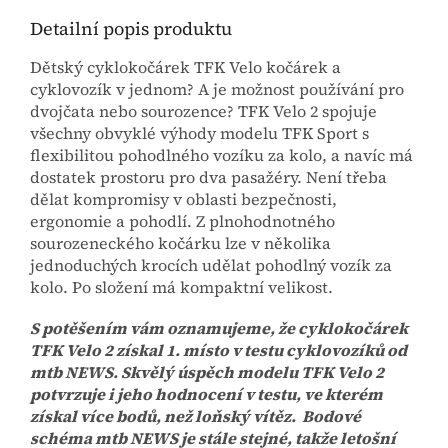
Detailní popis produktu
Dětský cyklokočárek TFK Velo kočárek a
cyklovozík v jednom? A je možnost používání pro
dvojčata nebo sourozence? TFK Velo 2 spojuje
všechny obvyklé výhody modelu TFK Sport s
flexibilitou pohodlného vozíku za kolo, a navíc má
dostatek prostoru pro dva pasažéry. Není třeba
dělat kompromisy v oblasti bezpečnosti,
ergonomie a pohodlí.
Z plnohodnotného
sourozeneckého kočárku lze v několika
jednoduchých krocích udělat pohodlný vozík za
kolo. Po složení má kompaktní velikost.
S potěšením vám oznamujeme, že cyklokočárek
TFK Velo 2 získal 1. místo v testu cyklovozíků od
mtb NEWS. Skvělý úspěch modelu TFK Velo 2
potvrzuje i jeho hodnocení v testu, ve kterém
získal více bodů, než loňský vítěz. Bodové
schéma mtb NEWS je stále stejné, takže letošní