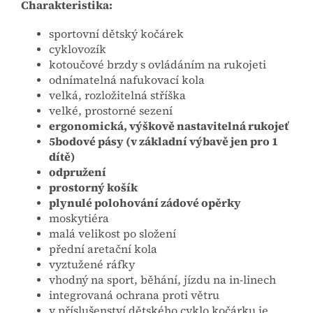
Charakteristika:
sportovní dětský kočárek
cyklovozík
kotoučové brzdy s ovládáním na rukojeti
odnímatelná nafukovací kola
velká, rozložitelná stříška
velké, prostorné sezení
ergonomická, výškově nastavitelná rukojeť
5bodové pásy (v základní výbavě jen pro 1
dítě)
odpružení
prostorný košík
plynulé polohování zádové opěrky
moskytiéra
malá velikost po složení
přední aretační kola
vyztužené ráfky
vhodný na sport, běhání, jízdu na in-linech
integrovaná ochrana proti větru
v příslušenství dětského cyklo kočárku je