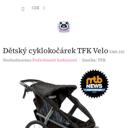
Přejít
NÁKU
na
CZK
obsah
KOŠÍK
Dětský cyklokočárek TFK Velo
5360.310
Průměrné
Neohodnoceno
Podrobnosti hodnocení
Značka:
TFK
hodnocení
produktu
je
0,0
z
5
hvězdiček.