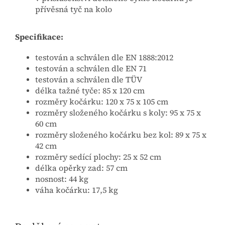
přívěsná tyč na kolo
Specifikace:
testován a schválen dle EN 1888:2012
testován a schválen dle EN 71
testován a schválen dle TÜV
délka tažné tyče: 85 x 120 cm
rozměry kočárku: 120 x 75 x 105 cm
rozměry složeného kočárku s koly: 95 x 75 x
60 cm
rozměry složeného kočárku bez kol: 89 x 75 x
42 cm
rozměry sedící plochy: 25 x 52 cm
délka opěrky zad: 57 cm
nosnost: 44 kg
váha kočárku: 17,5 kg