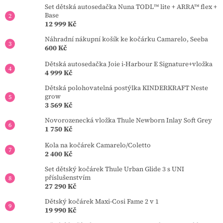
Set dětská autosedačka Nuna TODL™ lite + ARRA™ flex +
Base
12 999 Kč
Náhradní nákupní košík ke kočárku Camarelo, Seeba
600 Kč
Dětská autosedačka Joie i-Harbour E Signature+vložka
4 999 Kč
Dětská polohovatelná postýlka KINDERKRAFT Neste
grow
3 569 Kč
Novorozenecká vložka Thule Newborn Inlay Soft Grey
1 750 Kč
Kola na kočárek Camarelo/Coletto
2 400 Kč
Set dětský kočárek Thule Urban Glide 3 s UNI
příslušenstvím
27 290 Kč
Dětský kočárek Maxi-Cosi Fame 2 v 1
19 990 Kč