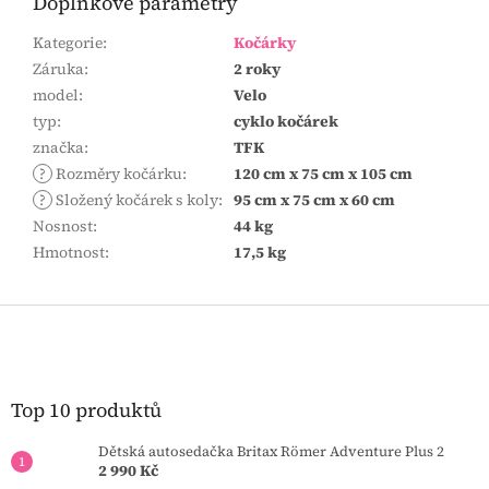
Doplňkové parametry
Kategorie
:
Kočárky
Záruka
:
2 roky
model
:
Velo
typ
:
cyklo kočárek
značka
:
TFK
?
Rozměry kočárku
:
120 cm x 75 cm x 105 cm
?
Složený kočárek s koly
:
95 cm x 75 cm x 60 cm
Nosnost
:
44 kg
Hmotnost
:
17,5 kg
Z
á
p
a
t
Top 10 produktů
í
Dětská autosedačka Britax Römer Adventure Plus 2
2 990 Kč