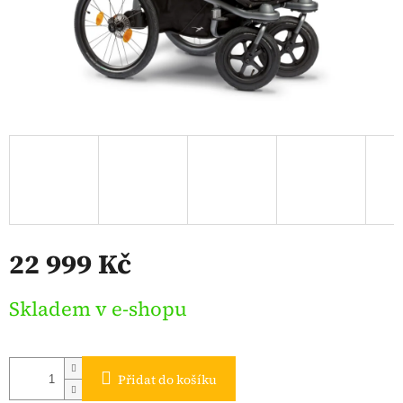
22 999 Kč
Měrná
Skladem v e-shopu
cena:
Přidat do košíku