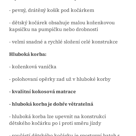
- pevný, drátěný košík pod kočárkem
- dětský kočárek obsahuje malou koženkovou
kapsičku na pumpičku nebo drobnosti
- velmi snadné a rychlé složení celé konstrukce
Hluboká korba:
- koženková vanička
- polohovaní opěrky zad už v hluboké korby
- kvalitní kokosová matrace
- hluboká korba je dobře větratelná
- hluboká korba lze upevnit na konstrukci
dětského kočárku po i proti směru jízdy
- součástí dětského kočárku je sportovní batoh s