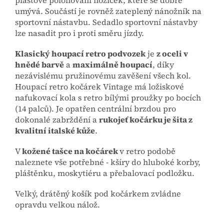
plastové polohování nožiček, které se dobře
umývá. Součástí je rovněž zateplený nánožník na
sportovní nástavbu. Sedadlo sportovní nástavby
lze nasadit pro i proti směru jízdy.
Klasický houpací retro podvozek
je
z oceli v
hnědé barvě
a
maximálně houpací
, díky
nezávislému pružinovému zavěšení všech kol.
Houpací retro kočárek Vintage má ložiskové
nafukovací kola s retro bílými proužky po bocích
(14 palců). Je opatřen centrální brzdou pro
dokonalé zabrždění a
rukojeť kočárku je šita z
kvalitní italské kůže
.
V
kožené tašce na kočárek
v retro podobě
naleznete vše potřebné - kšíry do hluboké korby,
pláštěnku, moskytiéru a přebalovací podložku.
Velký, drátěný košík pod kočárkem zvládne
opravdu velkou nálož.