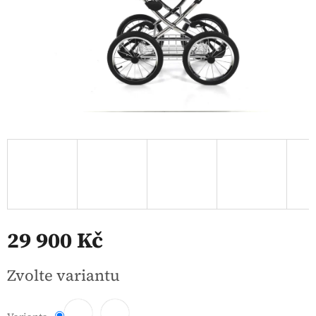
29 900 Kč
Měrná
Zvolte variantu
cena: