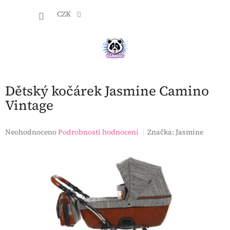
Přejít
NÁKU
na
CZK
obsah
KOŠÍK
Dětský kočárek Jasmine Camino
Vintage
Průměrné
Neohodnoceno
Podrobnosti hodnocení
Značka:
Jasmine
hodnocení
produktu
je
0,0
z
5
hvězdiček.