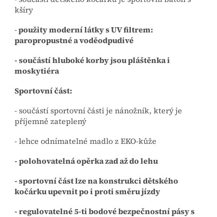
kšíry
-
použity moderní látky s UV filtrem:
paropropustné a voděodpudivé
- součástí hluboké korby jsou pláštěnka i
moskytiéra
Sportovní část:
- součástí sportovní části je nánožník, který je
příjemně zateplený
- lehce odnímatelné madlo z EKO-kůže
- polohovatelná opěrka zad až do lehu
- sportovní část lze na konstrukci dětského
kočárku upevnit po i proti směru jízdy
- regulovatelné 5-ti bodové bezpečnostní pásy s