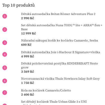
a
t
Top 10 produktů
í
Dětská autosedačka Britax Römer Adventure Plus 2
2 990 Kč
Set dětská autosedačka Nuna TODL™ lite + ARRA™ flex +
Base
12 999 Kč
Náhradní nákupní košík ke kočárku Camarelo, Seeba
600 Kč
Dětská autosedačka Joie i-Harbour E Signature+vložka
4 999 Kč
Dětská polohovatelná postýlka KINDERKRAFT Neste
grow
3 569 Kč
Novorozenecká vložka Thule Newborn Inlay Soft Grey
1 750 Kč
Kola na kočárek Camarelo/Coletto
2 400 Kč
Set dětský kočárek Thule Urban Glide 3 s UNI