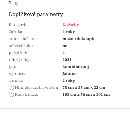
5 kg
Doplňkové parametry
Kategorie
:
Kočárky
Záruka
:
2 roky
autosedačka
:
možno dokoupit
otáčecí kola
:
ne
počet kol
:
4
rok výroby
:
2021
typ
:
kombinovaný
výrobce
:
Jamine
záruka
:
2 roky
?
Hluboká korba vnitřní
:
78 cm x 35 cm x 22 cm
?
Konstrukce
:
103 cm x 56 cm x 101 cm
Z
á
p