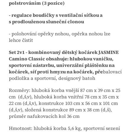
polstrováním (3 pozice)
- regulace boudičky s ventilační síťkou a
s prodlouženou sluneční clonou
- polohování opěrky nohou, opěrka nohou lze
lehce čistit
Set 2v1 - kombinovaný dětský kočárek JASMINE
Camino Classic obsahuje: hlubokou vaničku,
sportovní nástavbu, univerzální pláštěnku na
kočárek, síť proti hmyzu na kočárek, pře
balovací
podložka a sportovní, designový batoh
Rozměry: hluboká korba vnější 87 cm x 39 cm x 25
cm (d,š,v), hluboká korba vnitřní 78 cm x 35 cm x
22 cm (d,š,v), konstrukce 103 cm x 56 cm x 101 cm
(d,š,v), složená konstrukce 89 cm x 38 cm (d,š),
průměr nafukovacích kol 36 cm
Hmotnost: hluboká korba 5,6 kg, sportovní sezení