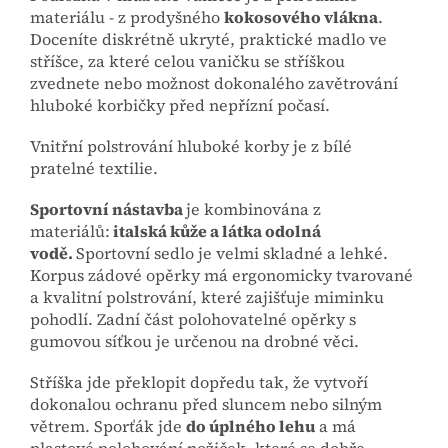
materiálu - z prodyšného
kokosového vlákna
.
Doceníte diskrétně ukryté, praktické madlo ve
stříšce, za které celou vaničku se stříškou
zvednete nebo možnost dokonalého zavětrování
hluboké korbičky před nepřízní počasí.
Vnitřní polstrování hluboké korby je z bílé
pratelné textilie.
Sportovní nástavba
je kombinována z
materiálů:
italská kůže a látka odolná
vodě.
Sportovní sedlo je velmi skladné a lehké.
Korpus zádové opěrky má ergonomicky tvarované
a kvalitní polstrování, které zajišťuje miminku
pohodlí. Zadní část polohovatelné opěrky s
gumovou síťkou je určenou na drobné věci.
Stříška jde překlopit dopředu tak, že vytvoří
dokonalou ochranu před sluncem nebo silným
větrem. Sporťák jde
do úplného lehu
a má