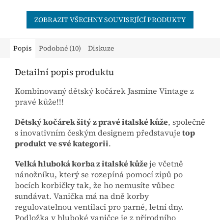
podvozek kočárků JASMINE.
robustní vzhled a
hranatější...
ZOBRAZIT VŠECHNY SOUVISEJÍCÍ PRODUKTY
Popis
Podobné (10)
Diskuze
Detailní popis produktu
Kombinovaný dětský kočárek Jasmine Vintage z
pravé kůže!!!
Dětský kočárek šitý z pravé italské kůže
, společně
s inovativním českým designem představuje
top
produkt
ve své kategorii
.
Velká hluboká korba z italské kůže
je včetně
nánožníku, který se rozepíná pomocí zipů po
bocích korbičky tak, že ho nemusíte vůbec
sundávat. Vanička má na dně korby
regulovatelnou ventilaci pro parné, letní dny.
Podložka v hluboké vaničce je z přírodního