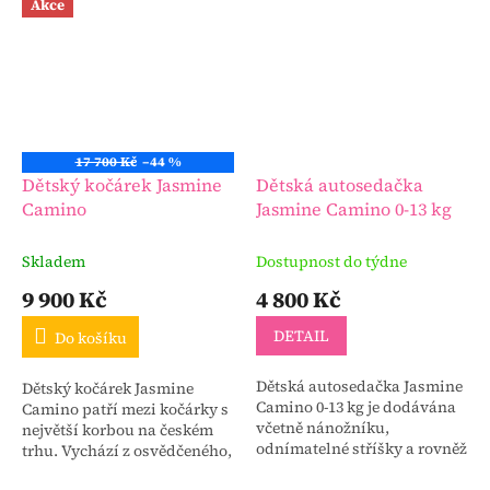
Akce
17 700 Kč
–44 %
Dětský kočárek Jasmine
Dětská autosedačka
Camino
Jasmine Camino 0-13 kg
Skladem
Dostupnost do týdne
9 900 Kč
4 800 Kč
DETAIL
Do košíku
Dětská autosedačka Jasmine
Dětský kočárek Jasmine
Camino 0-13 kg je dodávána
Camino patří mezi kočárky s
včetně nánožníku,
největší korbou na českém
odnímatelné stříšky a rovněž
trhu. Vychází z osvědčeného,
adaptérů pro uchycení na
německého konceptu - mají