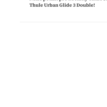
Thule Urban Glide 3 Double!
Z
á
p
a
t
í