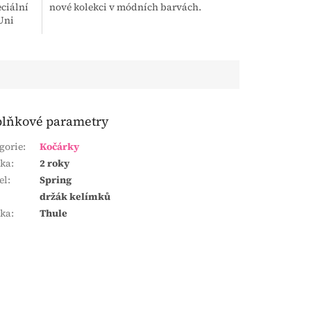
ciální
nové kolekci v módních barvách.
Uni
lňkové parametry
gorie
:
Kočárky
uka
:
2 roky
el
:
Spring
držák kelímků
čka
:
Thule