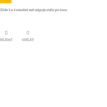
lide 3 a 4 umožní mít nápoje stále po ruce.
HLÍDAT
SDÍLET