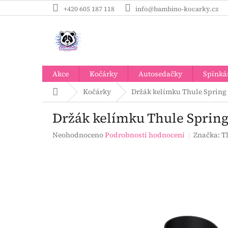
Přejít
+420 605 187 118
info@bambino-kocarky.cz
na
obsah
Akce
Kočárky
Autosedačky
Spinká
Domů
Kočárky
Držák kelímku Thule Spring a
Držák kelímku Thule Spring 
Průměrné
Neohodnoceno
Podrobnosti hodnocení
Značka:
T
hodnocení
produktu
je
0,0
z
5
hvězdiček.