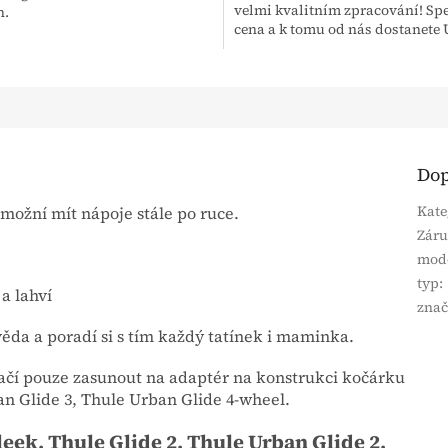
velmi kvalitním zpracování! Spe
h.
cena a k tomu od nás dostanete 
pláštěnku a Uni moskytiéru...
Dop
Kate
možní mít nápoje stále po ruce.
Zár
mod
typ
:
 a lahví
zna
ěda a poradí si s tím každý tatínek i maminka.
tačí pouze zasunout na adaptér na konstrukci kočárku
an Glide 3, Thule Urban Glide 4-wheel.
eek, Thule Glide 2, Thule Urban Glide 2,