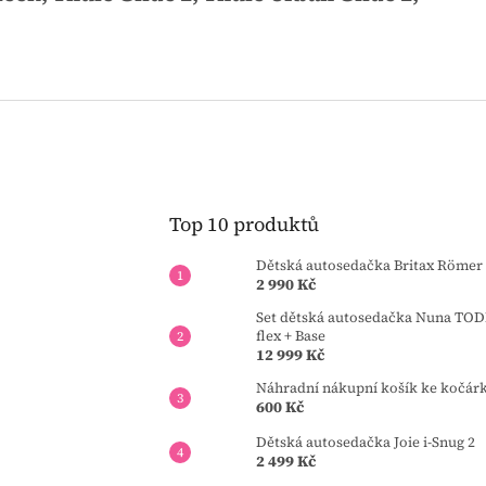
Top 10 produktů
Dětská autosedačka Britax Römer 
2 990 Kč
Set dětská autosedačka Nuna TOD
flex + Base
12 999 Kč
Náhradní nákupní košík ke kočár
600 Kč
Dětská autosedačka Joie i-Snug 2
2 499 Kč