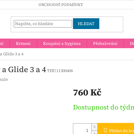
OBCHODNÍ PODMÍNKY
HLEDAT
ní
Krmení
Koupání a hygiena
Přebalování
Dě
 Glide 3 a 4
a Glide 3 a 4
THU11300406
hule
760 Kč
Měrná
Dostupnost do týd
cena:
Přidat do ko