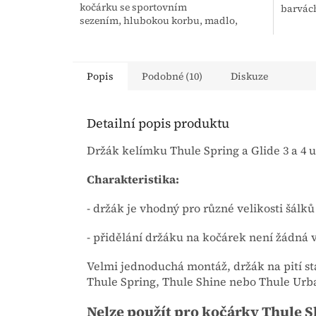
kočárku se sportovním
barvác
sezením, hlubokou korbu, madlo,
pláštěnku na sportovní sezení a...
Popis
Podobné (10)
Diskuze
Detailní popis produktu
Držák kelímku Thule Spring a Glide 3 a 4 u
Charakteristika:
- držák je vhodný pro různé velikosti šálků
- přidělání držáku na kočárek není žádná v
Velmi jednoduchá montáž, držák na pití s
Thule Spring, Thule Shine nebo Thule Urb
Nelze použít pro kočárky Thule Sl