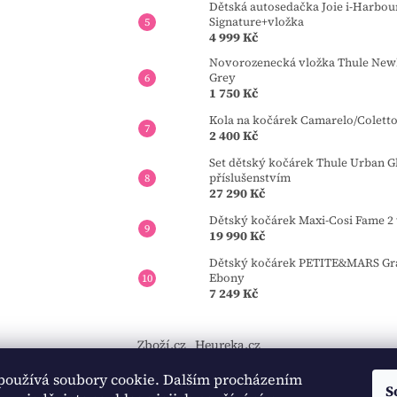
Dětská autosedačka Joie i-Harbou
Signature+vložka
4 999 Kč
Novorozenecká vložka Thule Newb
Grey
1 750 Kč
Kola na kočárek Camarelo/Colett
2 400 Kč
Set dětský kočárek Thule Urban Gl
příslušenstvím
27 290 Kč
Dětský kočárek Maxi-Cosi Fame 2 
19 990 Kč
Dětský kočárek PETITE&MARS Gran
Ebony
7 249 Kč
Zboží.cz
Heureka.cz
používá soubory cookie. Dalším procházením
https://tourmkr.com/F1eycVcPEw
S