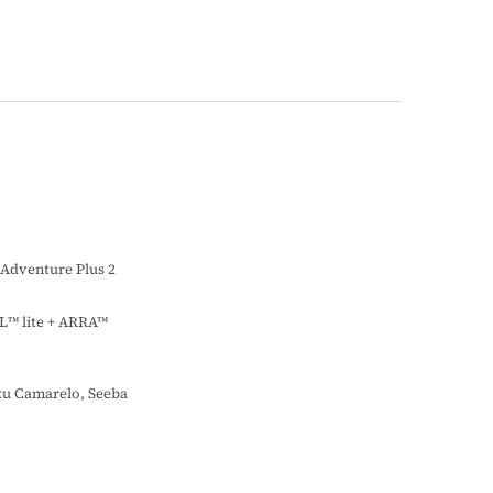
Adventure Plus 2
L™ lite + ARRA™
ku Camarelo, Seeba