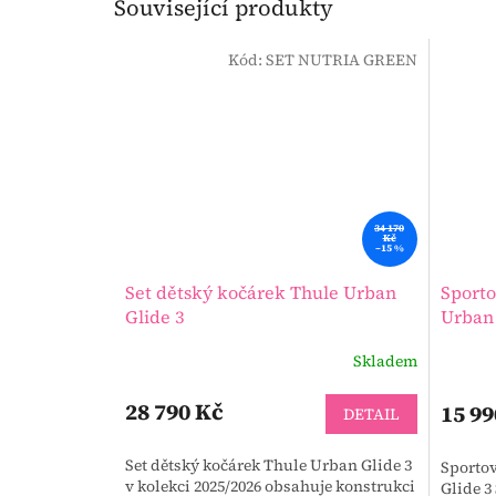
Související produkty
Kód:
SET NUTRIA GREEN
34 170
Kč
–15 %
Set dětský kočárek Thule Urban
Sporto
Glide 3
Urban 
Skladem
28 790 Kč
15 99
DETAIL
Set dětský kočárek Thule Urban Glide 3
Sportov
v kolekci 2025/2026 obsahuje konstrukci
Glide 3