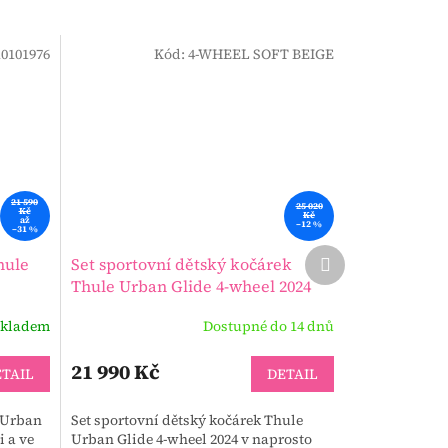
0101976
Kód:
4-WHEEL SOFT BEIGE
21 590
25 020
Kč
Kč
až
–12 %
–31 %
Další
hule
Set sportovní dětský kočárek
produkt
Thule Urban Glide 4-wheel 2024
kladem
Dostupné do 14 dnů
21 990 Kč
TAIL
DETAIL
 Urban
Set sportovní dětský kočárek Thule
i a ve
Urban Glide 4-wheel 2024 v naprosto