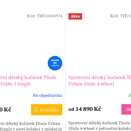
Kód:
THU10101974
Kód:
THU1
Akce
21 090
Kč
–24 %
vní dětský kočárek Thule
Sportovní dětský kočárek T
Glide 3 Single
Urban Glide 4-wheel
Na objednávku
S
14 890 Kč
0 Kč
od
DE
Do košíku
Sportovní dětský kočárek Thule
ní dětský kočárek Thule Urban
Glide 4-wheel v jedinečné kolekc
 Single v nové kolekci v módních