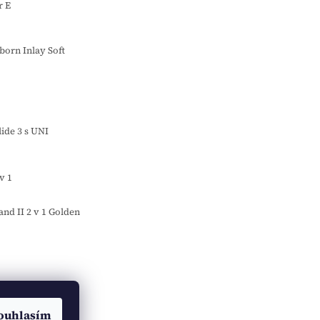
r E
orn Inlay Soft
o
ide 3 s UNI
v 1
d II 2 v 1 Golden
ouhlasím