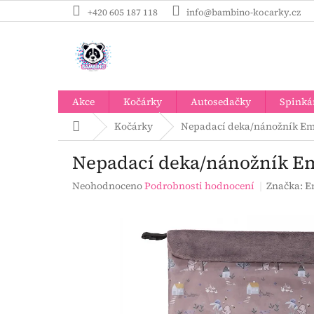
Přejít
+420 605 187 118
info@bambino-kocarky.cz
na
obsah
Akce
Kočárky
Autosedačky
Spinká
Domů
Kočárky
Nepadací deka/nánožník Em
Nepadací deka/nánožník E
Průměrné
Neohodnoceno
Podrobnosti hodnocení
Značka:
E
hodnocení
produktu
je
0,0
z
5
hvězdiček.