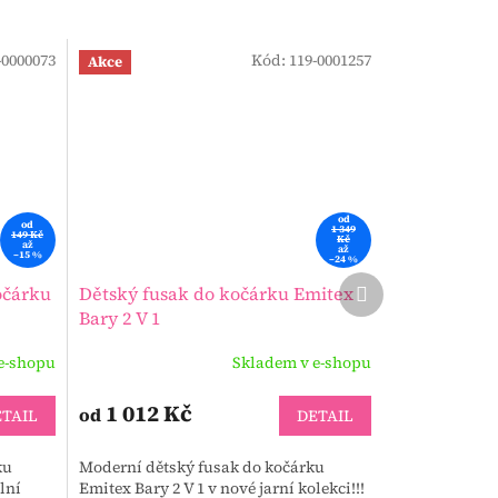
-0000073
Kód:
119-0001257
Akce
od
od
1 349
149 Kč
Kč
až
až
–15 %
–24 %
Další
očárku
Dětský fusak do kočárku Emitex
produkt
Bary 2 V 1
e-shopu
Skladem v e-shopu
1 012 Kč
od
TAIL
DETAIL
ku
Moderní dětský fusak do kočárku
lní
Emitex Bary 2 V 1 v nové jarní kolekci!!!