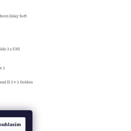
orn Inlay Soft
o
ide 3 s UNI
v 1
d II 2 v 1 Golden
ouhlasím