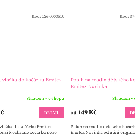
Kód:
126-0000510
Kód:
37
 vložka do kočárku Emitex
Potah na madlo dětského k
Emitex Novinka
Skladem v e-shopu
Skladem v 
Kč
149 Kč
od
DETAIL
DE
vložka do kočárku Emitex
Potah na madlo dětského kočár
ouží k ochraně kočárku nebo
Emitex Novinka ochrání originá