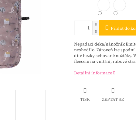
Přidat do ko
Nepadací deka/nánožník Emit
neshodilo. Zároveň lze spodní 
dítě hezky schované nožičky. 
fleecem na vnitřní, rubové stra
Detailní informace
TISK
ZEPTAT SE