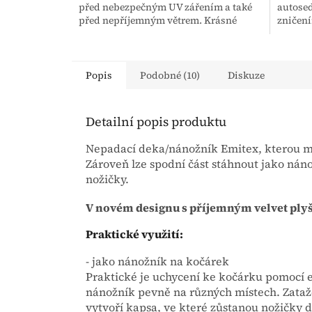
před nebezpečným UV zářením a také
autosed
před nepříjemným větrem. Krásné
zničení
barvy na výběr!!!
se hodí
Popis
Podobné (10)
Diskuze
Detailní popis produktu
Nepadací deka/nánožník Emitex, kterou mů
Zároveň lze spodní část stáhnout jako nán
nožičky.
V novém designu s příjemným velvet plyš
Praktické využití:
- jako nánožník na kočárek
Praktické je uchycení ke kočárku pomocí 
nánožník pevně na různých místech. Zataž
vytvoří kapsa, ve které zůstanou nožičky dí