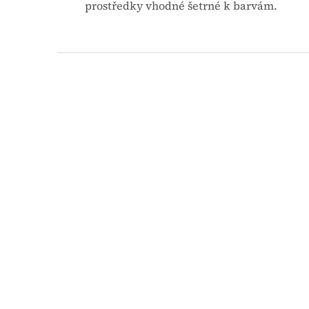
prostředky vhodné šetrné k barvám.
Z
á
p
a
t
í