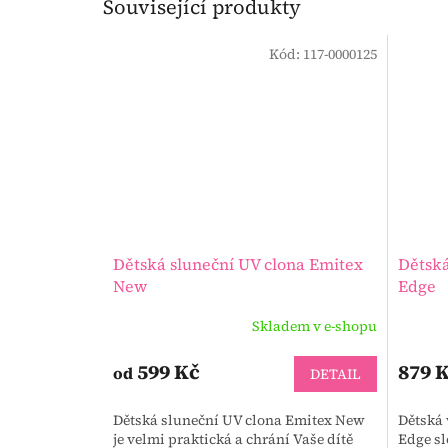
Související produkty
Kód:
117-0000125
Dětská sluneční UV clona Emitex
Dětská
New
Edge
Skladem v e-shopu
599 Kč
879 
od
DETAIL
Dětská sluneční UV clona Emitex New
Dětská 
je velmi praktická a chrání Vaše dítě
Edge sl