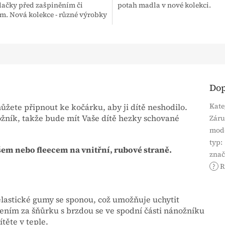
ačky před zašpiněním či
potah madla v nové kolekci.
m. Nová kolekce - různé výrobky
 k sobě navzájem.
Dop
Kate
žete připnout ke kočárku, aby ji dítě neshodilo.
ožník, takže bude mít Vaše dítě hezky schované
Zár
mod
typ
:
em nebo fleecem na vnitřní, rubové straně.
zna
?
R
elastické gumy se sponou, což umožňuje uchytit
ením za šňůrku s brzdou se ve spodní části nánožníku
těte v teple.