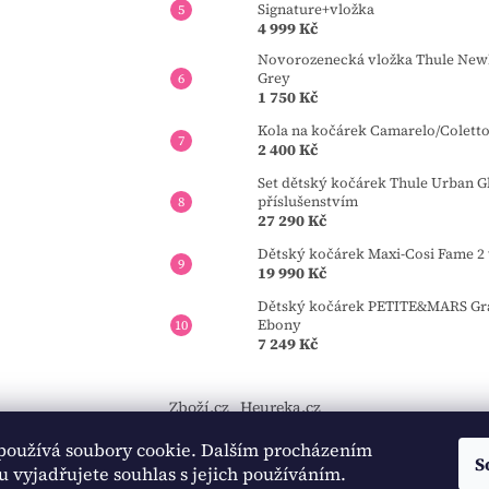
Signature+vložka
4 999 Kč
Novorozenecká vložka Thule Newb
Grey
1 750 Kč
Kola na kočárek Camarelo/Colett
2 400 Kč
Set dětský kočárek Thule Urban Gl
příslušenstvím
27 290 Kč
Dětský kočárek Maxi-Cosi Fame 2 
19 990 Kč
Dětský kočárek PETITE&MARS Gran
Ebony
7 249 Kč
Zboží.cz
Heureka.cz
používá soubory cookie. Dalším procházením
https://tourmkr.com/F1eycVcPEw
S
 vyjadřujete souhlas s jejich používáním.