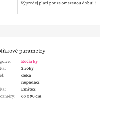
Výprodej platí pouze omezenou dobu!!!
lňkové parametry
gorie
:
Kočárky
uka
:
2 roky
el
:
deka
nepadací
čka
:
Emitex
ozměry
:
65 x 90 cm