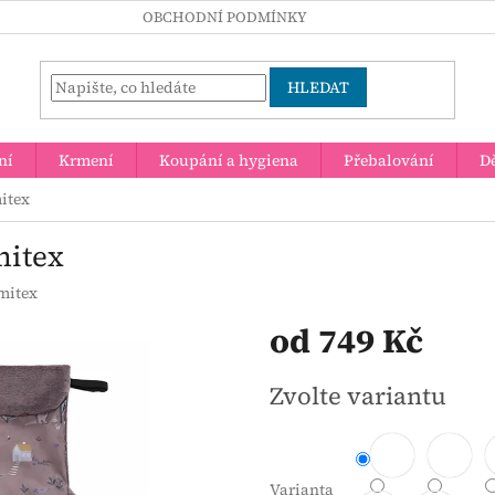
OBCHODNÍ PODMÍNKY
HLEDAT
ní
Krmení
Koupání a hygiena
Přebalování
Dě
itex
mitex
mitex
od
749 Kč
Měrná
Zvolte variantu
cena:
Varianta