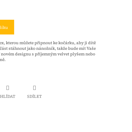
šíku
ex,
kterou můžete připnout ke kočárku, aby ji dítě
část stáhnout jako nánožník, takže bude mít Vaše
V novém designu s příjemným velvet plyšem nebo
ně.
HLÍDAT
SDÍLET