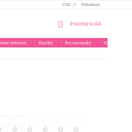
CZK
Přihlášení
NÁKUPNÍ
Prázdný košík
KOŠÍK
tské oblečení
Hračky
Pro maminky
Velkoobchod