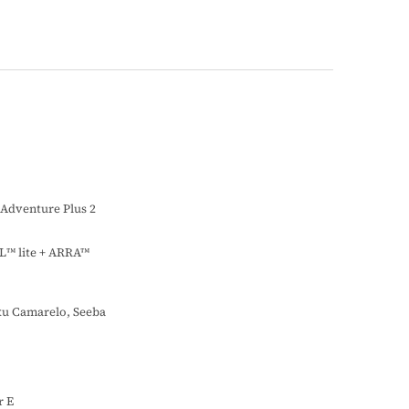
Adventure Plus 2
L™ lite + ARRA™
ku Camarelo, Seeba
r E