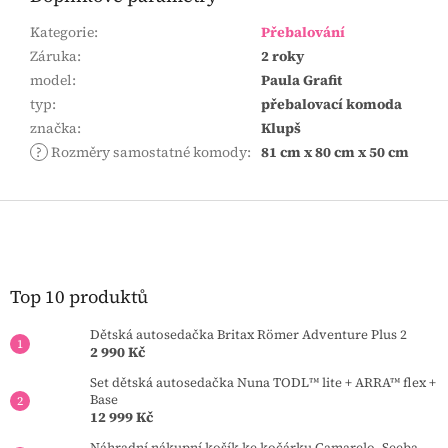
Kategorie
:
Přebalování
Záruka
:
2 roky
model
:
Paula Grafit
typ
:
přebalovací komoda
značka
:
Klupš
?
Rozměry samostatné komody
:
81 cm x 80 cm x 50 cm
Z
á
p
a
t
Top 10 produktů
í
Dětská autosedačka Britax Römer Adventure Plus 2
2 990 Kč
Set dětská autosedačka Nuna TODL™ lite + ARRA™ flex +
Base
12 999 Kč
Náhradní nákupní košík ke kočárku Camarelo, Seeba