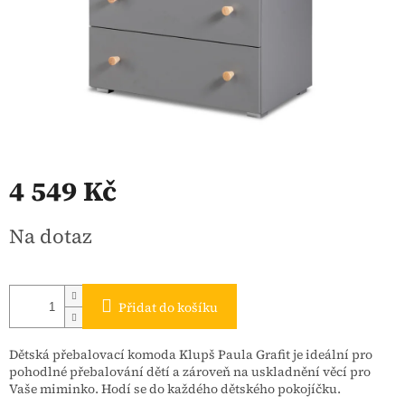
4 549 Kč
Měrná
Na dotaz
cena:
Přidat do košíku
Dětská přebalovací komoda Klupš Paula Grafit je ideální pro
pohodlné přebalování dětí a zároveň na uskladnění věcí pro
Vaše miminko. Hodí se do každého dětského pokojíčku.