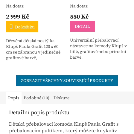
Na dotaz
Na dotaz
2 999 Kč
550 Kč
DETAIL
Do košíku
Univerzální přebalovací
Dřevěná dětská postýlka
nástavec na komody Klupš v
Klupš Paula Grafit 120 x 60
bílé, grafitové nebo přírodní
cm se zábranou v jedinečné
barvě.
grafitové barvě,
ZOBRAZIT VŠECHNY SOUVISEJÍCÍ PRODUKTY
Popis
Podobné (10)
Diskuze
Detailní popis produktu
Dětská přebalovací komoda Klupš Paula Grafit s
přebalovacím pultíkem, který můžete kdykoliv