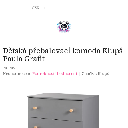
Přejít
NÁKU
na
CZK
obsah
KOŠÍK
Dětská přebalovací komoda Klupš
Paula Grafit
781786
Průměrné
Neohodnoceno
Podrobnosti hodnocení
Značka:
Klupš
hodnocení
produktu
je
0,0
z
5
hvězdiček.