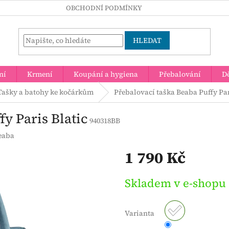
OBCHODNÍ PODMÍNKY
HLEDAT
ní
Krmení
Koupání a hygiena
Přebalování
Dě
Tašky a batohy ke kočárkům
Přebalovací taška Beaba Puffy Par
y Paris Blatic
940318BB
eaba
1 790 Kč
Měrná
Skladem v e-shopu
cena:
Varianta