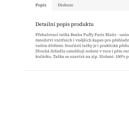
Popis
Diskuze
Detailní popis produktu
Přebalovací taška Beaba Puffy Paris Blatic - uni
množství vnitřních i vnějších kapes pro přehled
vaším dítětem. Součástí tašky je i praktická pře
Dlouhá držadla umožňují nošení v ruce i přes ra
kočárku. Taška se uzavírá na zip. Složení: 100% po
Z
á
p
a
t
í