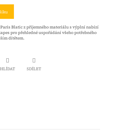
šíku
Paris Blatic z příjemného materiálu s výplní nabízí
 kapes pro přehledné uspořádání všeho potřebného
aším dítětem.
HLÍDAT
SDÍLET