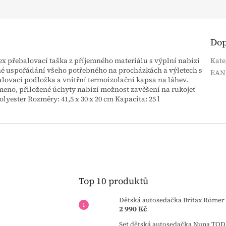
Dop
sex přebalovací taška z příjemného materiálu s výplní nabízí
Kate
né uspořádání všeho potřebného na procházkách a výletech s
EAN
balovací podložka a vnitřní termoizolační kapsa na láhev.
meno, přiložené úchyty nabízí možnost zavěšení na rukojeť
lyester Rozměry: 41,5 x 30 x 20 cm Kapacita: 25 l
Top 10 produktů
Dětská autosedačka Britax Römer 
2 990 Kč
Set dětská autosedačka Nuna TOD