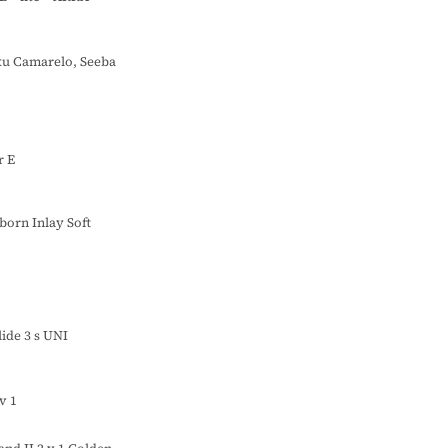
ku Camarelo, Seeba
r E
orn Inlay Soft
o
ide 3 s UNI
v 1