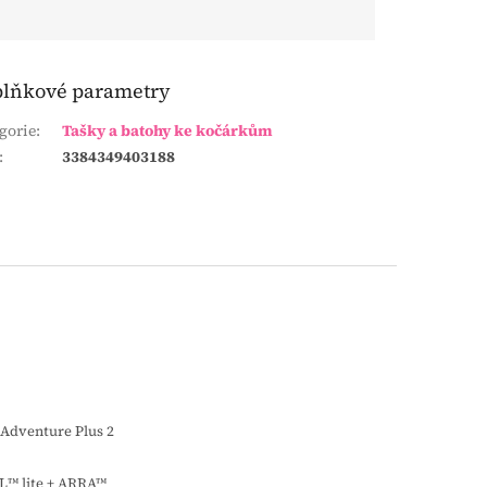
lňkové parametry
gorie
:
Tašky a batohy ke kočárkům
:
3384349403188
Adventure Plus 2
L™ lite + ARRA™