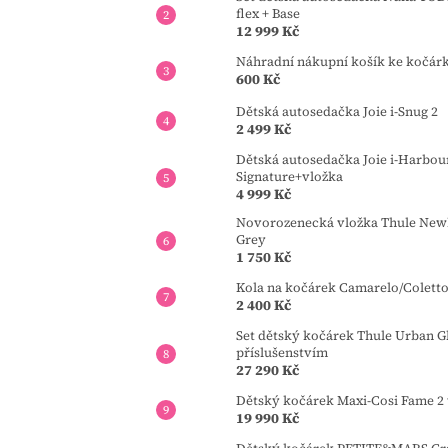
flex + Base
12 999 Kč
Náhradní nákupní košík ke kočár
600 Kč
Dětská autosedačka Joie i-Snug 2
2 499 Kč
Dětská autosedačka Joie i-Harbou
Signature+vložka
4 999 Kč
Novorozenecká vložka Thule Newb
Grey
1 750 Kč
Kola na kočárek Camarelo/Colett
2 400 Kč
Set dětský kočárek Thule Urban Gl
příslušenstvím
27 290 Kč
Dětský kočárek Maxi-Cosi Fame 2 
19 990 Kč