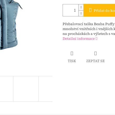
Přidat do ko
Přebalovací taška Beaba Puffy 
množství vnitřních i vnějších
na procházkách a výletech s v
Detailní informace
TISK
ZEPTAT SE