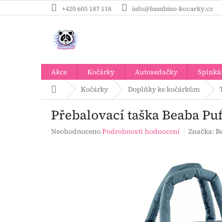
Přejít
+420 605 187 118
info@bambino-kocarky.cz
na
obsah
Akce
Kočárky
Autosedačky
Spinká
Domů
Kočárky
Doplňky ke kočárkům
Přebalovací taška Beaba Puff
Průměrné
Neohodnoceno
Podrobnosti hodnocení
Značka:
B
hodnocení
produktu
je
0,0
z
5
hvězdiček.