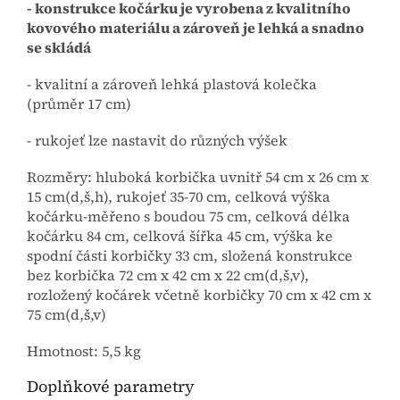
- konstrukce kočárku je vyrobena z kvalitního
kovového materiálu a zároveň je lehká a snadno
se skládá
- kvalitní a zároveň lehká plastová kolečka
(průměr 17 cm)
- rukojeť lze nastavit do různých výšek
Rozměry: hluboká korbička uvnitř 54 cm x 26 cm x
15 cm(d,š,h), rukojeť 35-70 cm, celková výška
kočárku-měřeno s boudou 75 cm, celková délka
kočárku 84 cm, celková šířka 45 cm, výška ke
spodní části korbičky 33 cm, složená konstrukce
bez korbička 72 cm x 42 cm x 22 cm(d,š,v),
rozložený kočárek včetně korbičky 70 cm x 42 cm x
75 cm(d,š,v)
Hmotnost: 5,5 kg
Doplňkové parametry