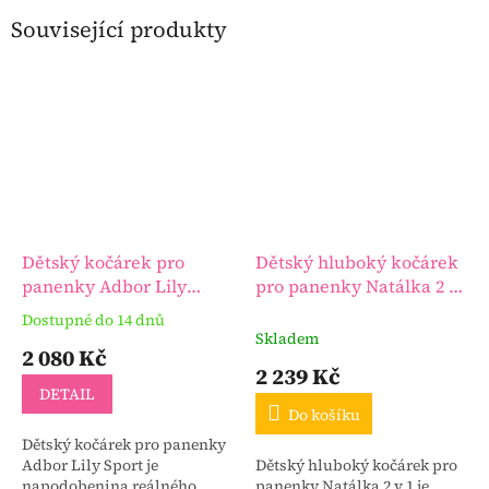
Související produkty
Dětský kočárek pro
Dětský hluboký kočárek
panenky Adbor Lily
pro panenky Natálka 2 v
Sport
1
Dostupné do 14 dnů
Průměrné
Skladem
hodnocení
2 080 Kč
produktu
2 239 Kč
je
DETAIL
3,6
Do košíku
z
Dětský kočárek pro panenky
5
Adbor Lily Sport je
Dětský hluboký kočárek pro
hvězdiček.
napodobenina reálného
panenky Natálka 2 v 1 je