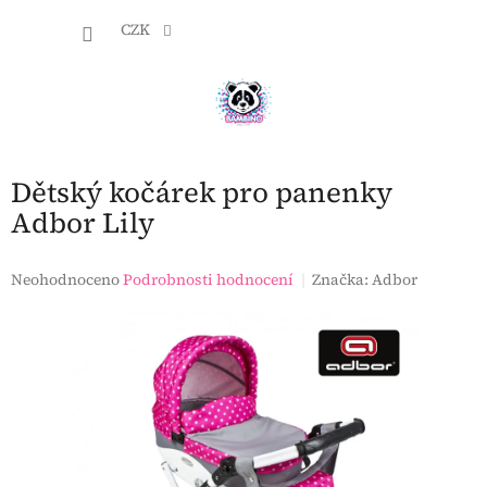
Přejít
NÁKU
na
CZK
obsah
KOŠÍK
Dětský kočárek pro panenky
Adbor Lily
Průměrné
Neohodnoceno
Podrobnosti hodnocení
Značka:
Adbor
hodnocení
produktu
je
0,0
z
5
hvězdiček.