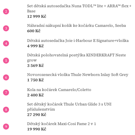
Set dětská autosedačka Nuna TODL™ lite + ARRA™ flex +
Base
12 999 Kč
Náhradní nákupní košík ke kočárku Camarelo, Seeba
600 Kč
Dětská autosedačka Joie i-Harbour E Signature+vložka
4 999 Kč
Dětská polohovatelná postýlka KINDERKRAFT Neste
grow
3 569 Kč
Novorozenecká vložka Thule Newborn Inlay Soft Grey
1 750 Kč
Kola na kočárek Camarelo/Coletto
2 400 Kč
Set dětský kočárek Thule Urban Glide 3 s UNI
příslušenstvím
27 290 Kč
Dětský kočárek Maxi-Cosi Fame 2 v 1
19 990 Kč