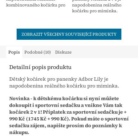
kombinovaného kočárku pro
napodobenina reálného
miminka s otočnými
kočárku pro miminka.
předními koly. Cena 1890 Kč
Mnoho funkcí, které Vás
je pouze za hluboký kočárek,
potěší. Dětský kočárek
tento...
obsahuje retro kola.
ZOBRAZIT VŠECHNY SOUVISEJÍCÍ PRODUKTY
Vyjmutím tašky...
Popis
Podobné (10)
Diskuze
Detailní popis produktu
Dětský kočárek pro panenky Adbor Lily je
napodobenina reálného kočárku pro miminka.
Novinka - k dětskému kočárku si nyní můžete
dokoupit i sportovní sedačku a vnikne Vám tak
kočárek 2 v 1! Příplatek za sportovní sedačku je +
990 Kč (1745 Kč + 990 Kč). Pokud máte o sportovní
sedačku zájem, napište prosím do poznámky k
nákupu.