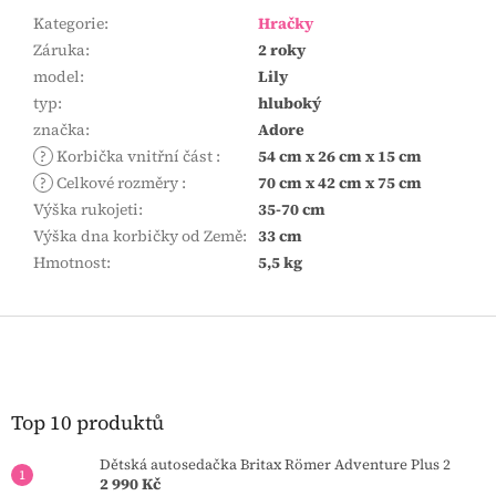
Kategorie
:
Hračky
Záruka
:
2 roky
model
:
Lily
typ
:
hluboký
značka
:
Adore
?
Korbička vnitřní část
:
54 cm x 26 cm x 15 cm
?
Celkové rozměry
:
70 cm x 42 cm x 75 cm
Výška rukojeti
:
35-70 cm
Výška dna korbičky od Země
:
33 cm
Hmotnost
:
5,5 kg
Z
á
p
a
t
Top 10 produktů
í
Dětská autosedačka Britax Römer Adventure Plus 2
2 990 Kč