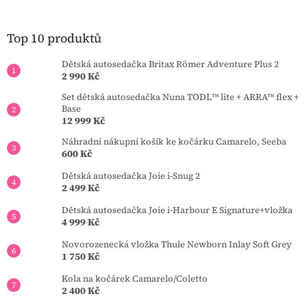
p
a
t
Top 10 produktů
í
Dětská autosedačka Britax Römer Adventure Plus 2
2 990 Kč
Set dětská autosedačka Nuna TODL™ lite + ARRA™ flex +
Base
12 999 Kč
Náhradní nákupní košík ke kočárku Camarelo, Seeba
600 Kč
Dětská autosedačka Joie i-Snug 2
2 499 Kč
Dětská autosedačka Joie i-Harbour E Signature+vložka
4 999 Kč
Novorozenecká vložka Thule Newborn Inlay Soft Grey
1 750 Kč
Kola na kočárek Camarelo/Coletto
2 400 Kč