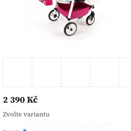
2 390 Kč
Měrná
Zvolte variantu
cena: