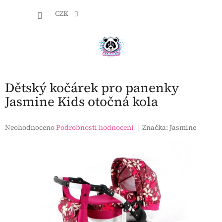
Přejít
NÁKU
na
CZK
obsah
KOŠÍK
Dětský kočárek pro panenky
Jasmine Kids otočná kola
Průměrné
Neohodnoceno
Podrobnosti hodnocení
Značka:
Jasmine
hodnocení
produktu
je
0,0
z
5
hvězdiček.