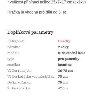
* velikost připínací tašky: 25x7x17 cm (dxšxv)
Hračka je vhodná pro děti od 3 let
Doplňkové parametry
Kategorie
:
Hračky
Záruka
:
2 roky
model
:
Kids otočná kola
typ
:
pro panenky
značka
:
Jasmine
Výška rukojeti
:
36-75 cm
Výška kočárku včetně stříšky
:
75 cm
Délka kočárku
:
70 cm
Šířka kočárku
:
42 cm
Z
á