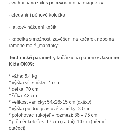
- vrchní nánožník s připevněním na magnetky
- elegantní pěnové kolečka
- látkový nákupní košík
- kabelka s možností zavěšení na kočárek nebo na
rameno malé „maminky“
Technické parametry
kočárku na panenky
Jasmine
Kids OK09
:
* váha: 5,4 kg
* výška vč. stříšky: 75 cm
* délka: 70 cm
* šířka: 42 cm
* velikost vaničky: 54x26x15 cm (dxšxv)
* výška po dno plastové vaničky: 33 cm
* polohovací rukojeť v rozmezí: 36 – 75 cm
* průměr koleček: 17 cm (zadní), 14 cm (přední-
otáčecí)