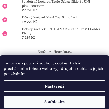
Set dětský kočárek Thule Urban Glide 3 s UNI
příslušenstvím
27 290 Kč
Dětský kočárek Maxi-Cosi Fame 2 v 1
19 990 Kč
Dětský kočárek PETITE&MARS Grand II 2 v 1 Golden
Ebony
7 249 Kč
Zboží.cz
Heureka.cz
https://tourmkr.com/F1eycVcPEw
Tento web používá soubory cookie. Dalším
procházením tohoto webu vyjadřujete souhlas s jejich
používáním.
Vytvořil Shoptet
Nastavení
Copyright 2026
BAMBINO-KOCARKY.cz
. Všechna práva
Souhlasím
vyhrazena.