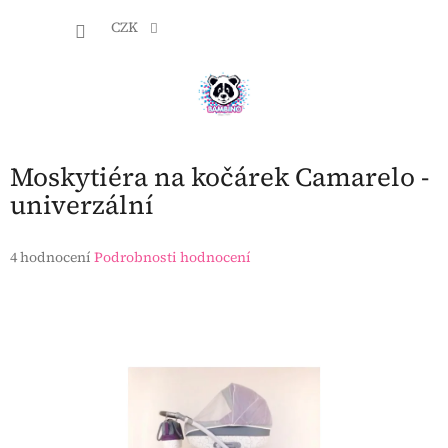
Přejít
NÁKU
na
CZK
obsah
KOŠÍK
Moskytiéra na kočárek Camarelo -
univerzální
Průměrné
4 hodnocení
Podrobnosti hodnocení
hodnocení
produktu
je
4,3
z
5
hvězdiček.