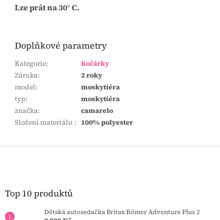
Lze prát na 30° C.
Doplňkové parametry
Kategorie
:
Kočárky
Záruka
:
2 roky
model
:
moskytiéra
typ
:
moskytiéra
značka
:
camarelo
Složení materiálu
:
100% polyester
Z
á
p
a
t
Top 10 produktů
í
Dětská autosedačka Britax Römer Adventure Plus 2