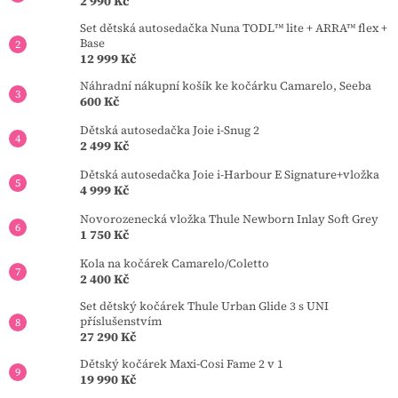
2 990 Kč
Set dětská autosedačka Nuna TODL™ lite + ARRA™ flex +
Base
12 999 Kč
Náhradní nákupní košík ke kočárku Camarelo, Seeba
600 Kč
Dětská autosedačka Joie i-Snug 2
2 499 Kč
Dětská autosedačka Joie i-Harbour E Signature+vložka
4 999 Kč
Novorozenecká vložka Thule Newborn Inlay Soft Grey
1 750 Kč
Kola na kočárek Camarelo/Coletto
2 400 Kč
Set dětský kočárek Thule Urban Glide 3 s UNI
příslušenstvím
27 290 Kč
Dětský kočárek Maxi-Cosi Fame 2 v 1
19 990 Kč