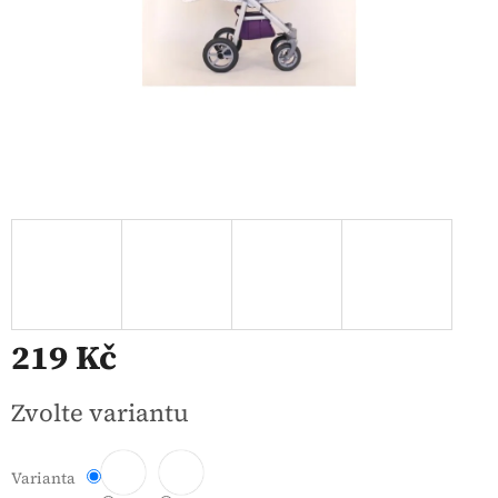
219 Kč
Měrná
Zvolte variantu
cena:
Varianta