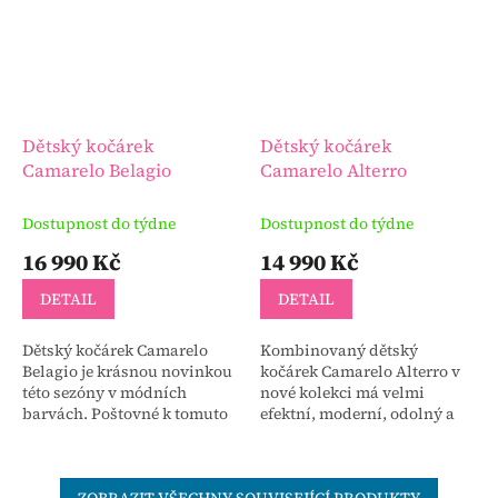
Dětský kočárek
Dětský kočárek
Camarelo Belagio
Camarelo Alterro
Dostupnost do týdne
Dostupnost do týdne
16 990 Kč
14 990 Kč
DETAIL
DETAIL
Dětský kočárek Camarelo
Kombinovaný dětský
Belagio je krásnou novinkou
kočárek Camarelo Alterro v
této sezóny v módních
nové kolekci má velmi
barvách. Poštovné k tomuto
efektní, moderní, odolný a
dětskému kočárku zdarma!!!
promyšlený
design. Poštovné zdarma.