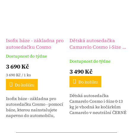
Isofix báze - základna pro
Dětská autosedačka
autosedačku Cosmo
Camarelo Cosmo i-Size 0-
13 kg
Dostupnost do týdne
Průměrné
Dostupnost do týdne
hodnocení
3 690 Kč
produktu
3 490 Kč
je
Měrná
3 690 Kč / 1 ks
3,8
cena:
Do košíku
Do košíku
z
5
Dětská autosedačka
hvězdiček.
Isofix báze - základna pro
Camarelo Cosmo i-Size 0-13
autosedačku Cosmo - pomocí
kg je vhodná ke kočárkům
báze, kterou nainstalujete
Camarelo v neutrální ČERNÉ
napevno do automobilu,
barvě.
zajistíte snadnější, rychlejší
upevnění dětské
autosedačky.