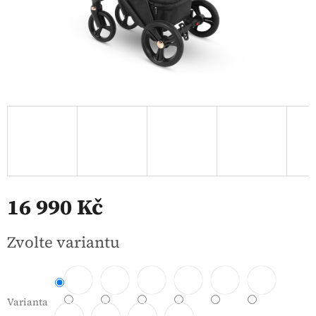
16 990 Kč
Měrná
Zvolte variantu
cena:
Varianta