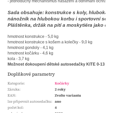
- jednoduchý mechanismus nasazení a odnímání ochranné
Sada obsahuje: konstrukce s koly, hluboká ko
nánožník na hlubokou korbu i sportovní sedá
Pláštěnka, držák na pití a moskytiéra jako dár
hmotnost konstrukce - 5,0 kg

hmotnost konstrukce s košem a kolečky - 9,0 kg

hmotnost gondoly - 4,1 kg

hmotnost kočárku - 4,6 kg

kola - 3,7 kg
Možnost dokoupení dětské autosedačky KITE 0-13 kg s 
Doplňkové parametry
Kategorie
:
Kočárky
Záruka
:
2 roky
EAN
:
Zvolte variantu
lze připevnit autosedačku
:
ano
počet kol
:
4