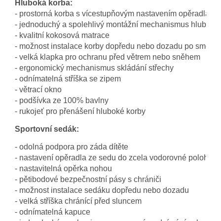
Hluboká korba:
- prostorná korba s vícestupňovým nastavením opěradla a v
- jednoduchý a spolehlivý montážní mechanismus hluboké
- kvalitní kokosová matrace
- možnost instalace korby dopředu nebo dozadu po směru j
- velká klapka pro ochranu před větrem nebo sněhem
- ergonomický mechanismus skládání střechy
- odnímatelná stříška se zipem
- větrací okno
- podšívka ze 100% bavlny
- rukojeť pro přenášení hluboké korby
Sportovní sedák:
- odolná podpora pro záda dítěte
- nastavení opěradla ze sedu do zcela vodorovné polohy
- nastavitelná opěrka nohou
- pětibodové bezpečnostní pásy s chrániči
- možnost instalace sedáku dopředu nebo dozadu
- velká stříška chránící před sluncem
- odnímatelná kapuce