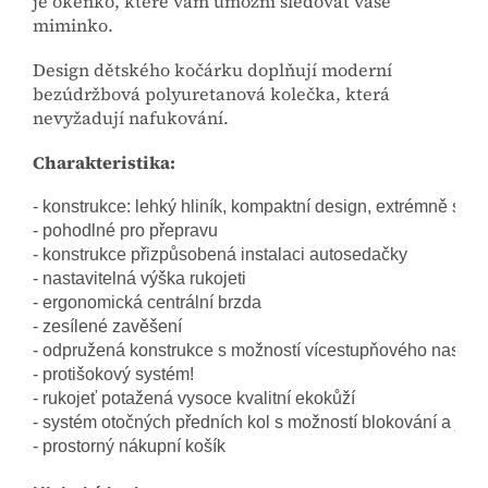
je okénko, které vám umožní sledovat vaše
miminko.
Design dětského kočárku doplňují moderní
bezúdržbová polyuretanová kolečka, která
nevyžadují nafukování.
Charakteristika:
- konstrukce: lehký hliník, kompaktní design, extrémně sn
- pohodlné pro přepravu
- konstrukce přizpůsobená instalaci autosedačky
- nastavitelná výška rukojeti
- ergonomická centrální brzda
- zesílené zavěšení
- odpružená konstrukce s možností vícestupňového nastave
- protišokový systém!
- rukojeť potažená vysoce kvalitní ekokůží
- systém otočných předních kol s možností blokování a jízd
- prostorný nákupní košík