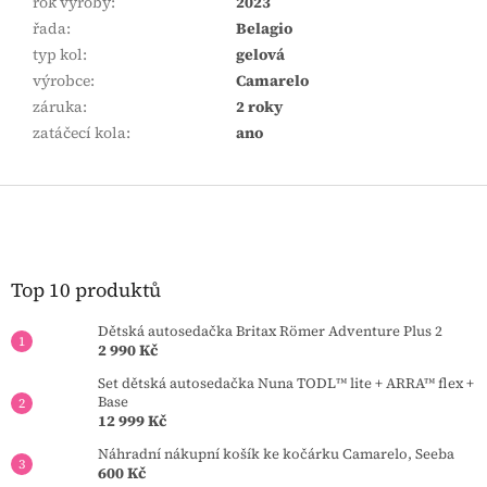
rok výroby
:
2023
řada
:
Belagio
typ kol
:
gelová
výrobce
:
Camarelo
záruka
:
2 roky
zatáčecí kola
:
ano
Z
á
p
a
t
Top 10 produktů
í
Dětská autosedačka Britax Römer Adventure Plus 2
2 990 Kč
Set dětská autosedačka Nuna TODL™ lite + ARRA™ flex +
Base
12 999 Kč
Náhradní nákupní košík ke kočárku Camarelo, Seeba
600 Kč