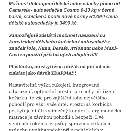
Možnost dokoupení dětské autosedačky přímo od
Camarela - autosedačka Cosmo 0-13 kg v černé
barvě, schválená podle nové normy R129!!! Cena
dětské autosedačky je 3490 kč.
Samozřejmě zůstává možnost nasazení na
konstrukci dětského kočárku i autosedačky
značek Joie, Nuna, Besafe, Avionaut nebo Maxi-
Cosi za použití příslušných adaptérů!!!
Pláštěnku, moskytiéru a držák na pití od nás
získáte jako dárek ZDARMA!!!
Nastavitelná výška rukojeti, integrované
odpružení, optimální prostor pro nohy při řízení
kočárku, to vše pro zajištění toho největšího
pohodlí pro vás i vaše dítě. Prostorná korbička
poskytuje dítěti výjimečný komfort a ergonomická
matrace je zárukou pohodlí a bezpečí. Dvě
ventilační okénka zajišťují správnou cirkulaci
vzduchu uvnitř gondoly při procházkách v