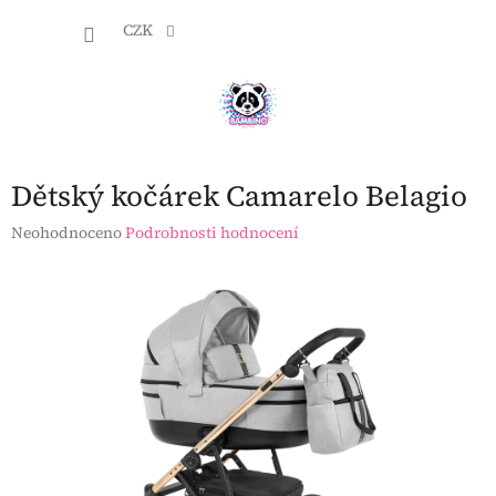
Přejít
NÁKU
na
CZK
obsah
KOŠÍK
Dětský kočárek Camarelo Belagio
Průměrné
Neohodnoceno
Podrobnosti hodnocení
hodnocení
produktu
je
0,0
z
5
hvězdiček.