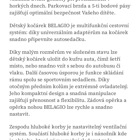
horkých dnech. Parkovací brzda a 5-ti bodové pásy
zajišťují optimální bezpečnost Vašeho dítěte.
Dětský kočárek BELAGIO je multifunkční cestovní
systém: díky univerzálním adaptérům na kočárek
snadno připevníte autosedačku.
Díky malým rozměrům ve složeném stavu lze
dětský kočárek uložit do kufru auta, čímž šetří
místo, nebo snadno vzít s sebou do autobusu či
vlaku. Další časovou úsporou je funkce skládání
rámu spolu se sportovním sedadlem. Díky
otočným předním kolům je extrémně ovladatelný.
J
eho kompaktní design a snadná manipulace
zajišťují přenosnost a flexibilitu. Zádová opěrka a
opěrka nohou BELAGIO lze rychle a snadno
nastavit.
Zespodu hluboké korby je nastavitelný ventilační
systém. Součástí hluboké korby je i nánožník kde