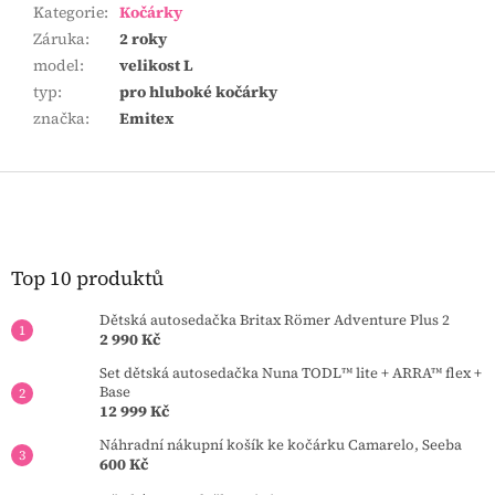
Kategorie
:
Kočárky
Záruka
:
2 roky
model
:
velikost L
typ
:
pro hluboké kočárky
značka
:
Emitex
Z
á
p
a
t
Top 10 produktů
í
Dětská autosedačka Britax Römer Adventure Plus 2
2 990 Kč
Set dětská autosedačka Nuna TODL™ lite + ARRA™ flex +
Base
12 999 Kč
Náhradní nákupní košík ke kočárku Camarelo, Seeba
600 Kč