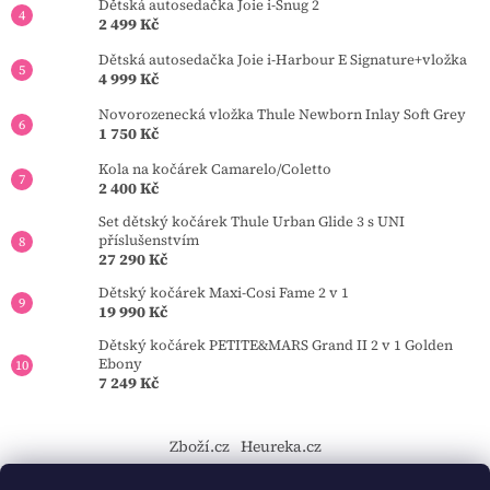
Dětská autosedačka Joie i-Snug 2
2 499 Kč
Dětská autosedačka Joie i-Harbour E Signature+vložka
4 999 Kč
Novorozenecká vložka Thule Newborn Inlay Soft Grey
1 750 Kč
Kola na kočárek Camarelo/Coletto
2 400 Kč
Set dětský kočárek Thule Urban Glide 3 s UNI
příslušenstvím
27 290 Kč
Dětský kočárek Maxi-Cosi Fame 2 v 1
19 990 Kč
Dětský kočárek PETITE&MARS Grand II 2 v 1 Golden
Ebony
7 249 Kč
Zboží.cz
Heureka.cz
https://tourmkr.com/F1eycVcPEw