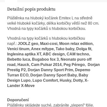
Detailní popis produktu
Pláštěnka na hluboký kočárek Emitex L na středně
velké hluboké kočárky, délka korbičky větší než 80 cm.
Vhodná na typy kočárků s hlubokou korbičkou.
Vhodná na typy kočárků s hlubokou korbičkou
např.:
JOOLZ geo, Maxi-cosi, Moon relax edition,
Venici tinum, Anex m/type, Tako baby, Dolga fit,
Inglesina aptika XT, ABC design, CAM techno,
Bebetto luca, Bugaboo fox 3, Neonato puro off
road, Hauck, Cam Pulsar 2014, Peg Pérego, Dorjan
Prestig P2, Dorjan Danny Sport Prim, Depemo
Turran ECO, Dorjan Danny Sport Baby, Baby
Design Lupo, Lupo Comfort, Husky, Dotty, X-
Lander X-Move
Doporučení
Pláštěnky skládejte suché, zabráníte „slepení“ fólie.