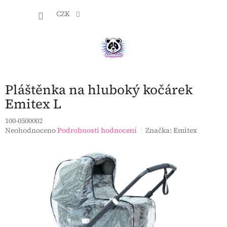
Přejít
NÁKU
na
CZK
obsah
KOŠÍK
Pláštěnka na hluboký kočárek
Emitex L
100-0500002
Průměrné
Neohodnoceno
Podrobnosti hodnocení
Značka:
Emitex
hodnocení
produktu
je
0,0
z
5
hvězdiček.