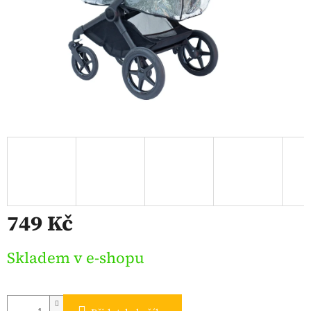
749 Kč
Měrná
Skladem v e-shopu
cena: