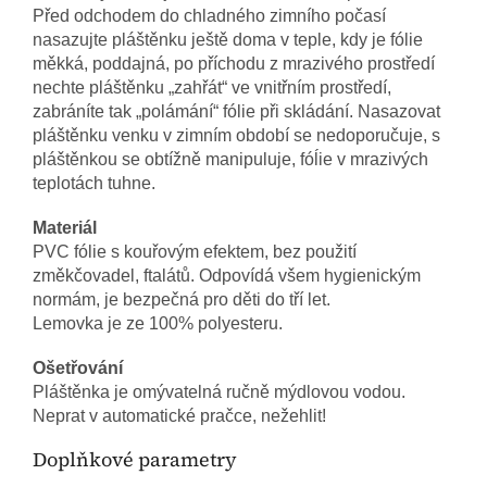
Před odchodem do chladného zimního počasí
nasazujte pláštěnku ještě doma v teple, kdy je fólie
měkká, poddajná, po příchodu z mrazivého prostředí
nechte pláštěnku „zahřát“ ve vnitřním prostředí,
zabráníte tak „polámání“ fólie při skládání. Nasazovat
pláštěnku venku v zimním období se nedoporučuje, s
pláštěnkou se obtížně manipuluje, fóĺie v mrazivých
teplotách tuhne.
Materiál
PVC fólie s kouřovým efektem, bez použití
změkčovadel, ftalátů. Odpovídá všem hygienickým
normám, je bezpečná pro děti do tří let.
Lemovka je ze 100% polyesteru.
Ošetřování
Pláštěnka je omývatelná ručně mýdlovou vodou.
Neprat v automatické pračce, nežehlit!
Doplňkové parametry