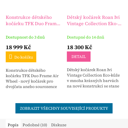
Konstrukce dětského
Dětský kočárek Roan Ivi
kočárku TFK Duo Frame
Vintage Collection Eko-
Air Wheel
kůže
Dostupnost do 3 dnů
Dostupné do 14 dnů
18 999 Kč
18 300 Kč
DETAIL
Do košíku
Dětský kočárek Roan Ivi
Konstrukce dětského
Vintage Collection Eco-kůže
kočárku TFK Duo Frame Air
v mnoha krásných barvách
Wheel - nový kočárek pro
na nové konstrukci se stane
dvojčata anebo sourozence
jedinečným a žádaným
tfk duo je něčím víc - je
kouskem.
skutečným vyjádřením
pohodlí, kvality a...
ZOBRAZIT VŠECHNY SOUVISEJÍCÍ PRODUKTY
Popis
Podobné (10)
Diskuze