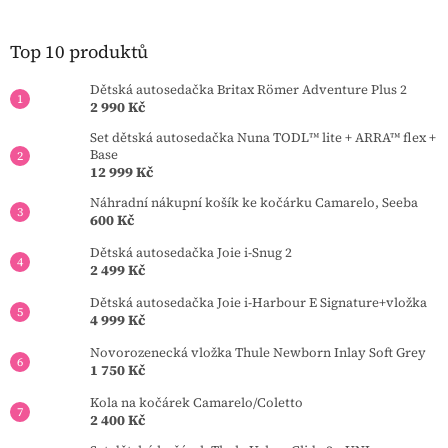
p
a
t
Top 10 produktů
í
Dětská autosedačka Britax Römer Adventure Plus 2
2 990 Kč
Set dětská autosedačka Nuna TODL™ lite + ARRA™ flex +
Base
12 999 Kč
Náhradní nákupní košík ke kočárku Camarelo, Seeba
600 Kč
Dětská autosedačka Joie i-Snug 2
2 499 Kč
Dětská autosedačka Joie i-Harbour E Signature+vložka
4 999 Kč
Novorozenecká vložka Thule Newborn Inlay Soft Grey
1 750 Kč
Kola na kočárek Camarelo/Coletto
2 400 Kč