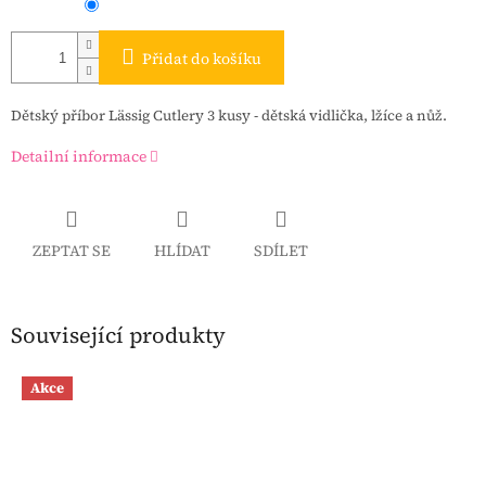
Přidat do košíku
Dětský příbor Lässig Cutlery 3 kusy - d
ětská vidlička, lžíce a nůž.
Detailní informace
ZEPTAT SE
HLÍDAT
SDÍLET
Související produkty
Akce