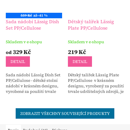
559 Kč
až
–41 %
Sada nádobí Lässig Dish
Dětský talířek Lässig
Set PP/Cellulose
Plate PP/Cellulose
Skladem v e-shopu
Skladem v e-shopu
329 Kč
219 Kč
od
DETAIL
DETAIL
Sada nádobí Lässig Dish Set
Dětský talířek Lässig Plate
PP/Cellulose - dětské stolní
PP/Cellulose v krásném
nádobí v krásném designu,
designu, vyrobený za použití
vyrobené za použití trvale
trvale udržitelných zdrojů, je
udržitelných zdrojů, je
určený pro děti od 6 měsíců.
určené pro děti od 12 měsíců.
Set se skládá...
ZOBRAZIT VŠECHNY SOUVISEJÍCÍ PRODUKTY