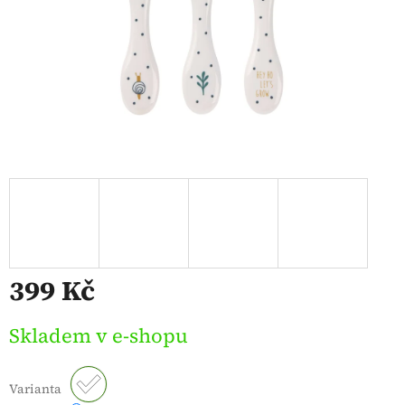
399 Kč
Měrná
Skladem v e-shopu
cena:
Varianta