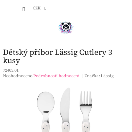
Přejít
NÁKU
na
CZK
obsah
KOŠÍK
Dětský příbor Lässig Cutlery 3
kusy
72403.01
Průměrné
Neohodnoceno
Podrobnosti hodnocení
Značka:
Lässig
hodnocení
produktu
je
0,0
z
5
hvězdiček.