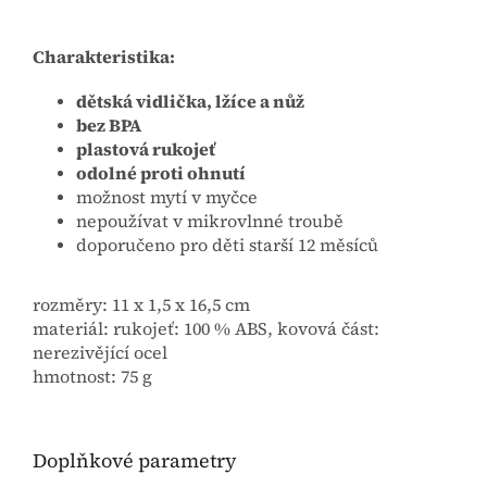
Charakteristika:
dětská vidlička, lžíce a nůž
bez BPA
plastová rukojeť
odolné proti ohnutí
možnost mytí v myčce
nepoužívat v mikrovlnné troubě
doporučeno pro děti starší 12 měsíců
rozměry: 11 x 1,5 x 16,5 cm
materiál: rukojeť: 100 % ABS, kovová část:
nerezivějící ocel
hmotnost: 75 g
Doplňkové parametry