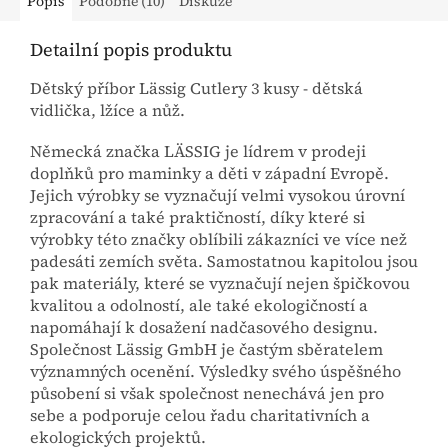
Popis
Podobné (10)
Diskuze
Detailní popis produktu
Dětský příbor Lässig Cutlery 3 kusy - d
ětská
vidlička, lžíce a nůž.
Německá značka LÄSSIG je lídrem v prodeji
doplňků pro maminky a děti v západní Evropě.
Jejich výrobky se vyznačují velmi vysokou úrovní
zpracování a také praktičností, díky které si
výrobky této značky oblíbili zákazníci ve více než
padesáti zemích světa. Samostatnou kapitolou jsou
pak materiály, které se vyznačují nejen špičkovou
kvalitou a odolností, ale také ekologičností a
napomáhají k dosažení nadčasového designu.
Společnost Lässig GmbH je častým sběratelem
významných ocenění. Výsledky svého úspěšného
působení si však společnost nenechává jen pro
sebe a podporuje celou řadu charitativních a
ekologických projektů.