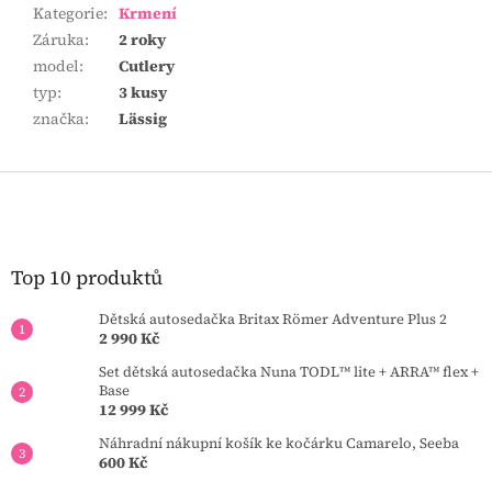
Kategorie
:
Krmení
Záruka
:
2 roky
model
:
Cutlery
typ
:
3 kusy
značka
:
Lässig
Z
á
p
a
t
Top 10 produktů
í
Dětská autosedačka Britax Römer Adventure Plus 2
2 990 Kč
Set dětská autosedačka Nuna TODL™ lite + ARRA™ flex +
Base
12 999 Kč
Náhradní nákupní košík ke kočárku Camarelo, Seeba
600 Kč