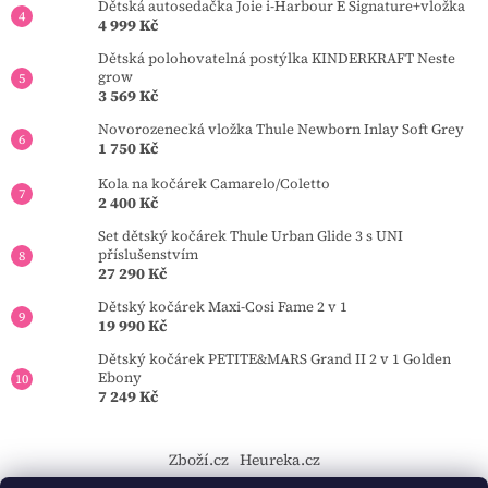
Dětská autosedačka Joie i-Harbour E Signature+vložka
4 999 Kč
Dětská polohovatelná postýlka KINDERKRAFT Neste
grow
3 569 Kč
Novorozenecká vložka Thule Newborn Inlay Soft Grey
1 750 Kč
Kola na kočárek Camarelo/Coletto
2 400 Kč
Set dětský kočárek Thule Urban Glide 3 s UNI
příslušenstvím
27 290 Kč
Dětský kočárek Maxi-Cosi Fame 2 v 1
19 990 Kč
Dětský kočárek PETITE&MARS Grand II 2 v 1 Golden
Ebony
7 249 Kč
Zboží.cz
Heureka.cz